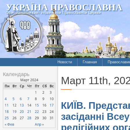
УКРАЇНА ПРАВОСЛАВНА
Официальный сайт Украинской Православной Церкви
Новости
Главная
Православи
Календарь
Март 11th, 20
Март 2024
Пн
Вт
Ср
Чт
Пт
Сб
Вс
1
2
3
4
5
6
7
8
9
10
КИЇВ. Предста
11
12
13
14
15
16
17
18
19
20
21
22
23
24
засіданні Всеу
25
26
27
28
29
30
31
« Фев
Апр »
релігійних орг