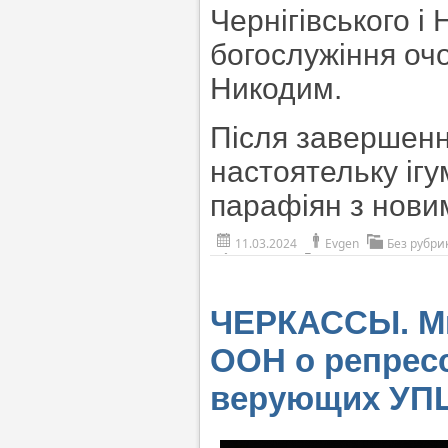
Чернігівського і
богослужіння очо
Никодим.
Після завершенн
настоятельку ігу
парафіян з нови
11.03.2024
Evgen
Без рубри
ЧЕРКАССЫ. Ми
ООН о репресс
верующих УП