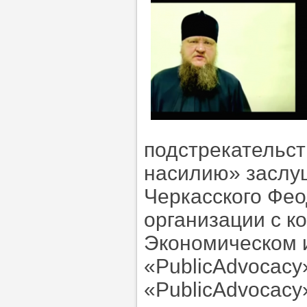
подстрекательст
насилию» заслу
Черкасского Фео
организации с к
Экономическом 
«PublicAdvocacy
«PublicAdvocacy