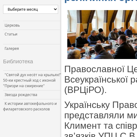
Церковь
Статьи
Галерея
Библиотека
Православної Це
"Святой дух несёт на крыльях!"
Всеукраїнської р
50-км крестный ход с иконой
"Призри на смирение"
(ВРЦіРО).
Звезда рождества
Українську Прав
К истории автокефального и
филаретовского расколов
представляли ми
Климент та співр
зв’язків УПЦ С.В