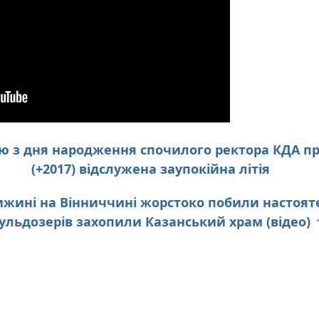
ицю з дня народження спочилого ректора КДА п
(+2017) відслужена заупокійна літія
ижині на Вінниччині жорстоко побили настоят
ульдозерів захопили Казанський храм (відео)