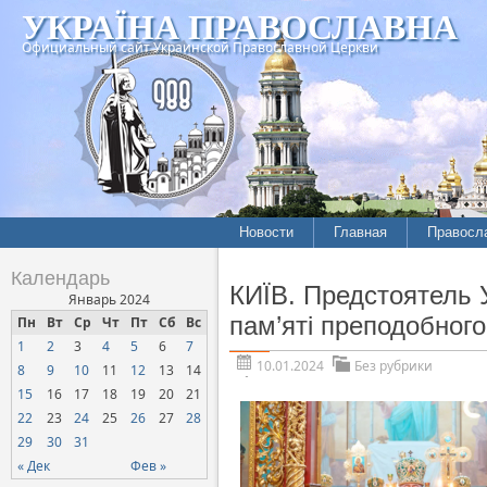
УКРАЇНА ПРАВОСЛАВНА
Официальный сайт Украинской Православной Церкви
Новости
Главная
Правосл
Календарь
КИЇВ. Предстоятель 
Январь 2024
пам’яті преподобного
Пн
Вт
Ср
Чт
Пт
Сб
Вс
1
2
3
4
5
6
7
10.01.2024
Без рубрики
8
9
10
11
12
13
14
15
16
17
18
19
20
21
22
23
24
25
26
27
28
29
30
31
« Дек
Фев »