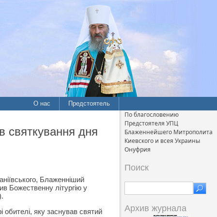
О нас
Предстоятель
По благословению
Предстоятеля УПЦ
в святкування дня
Блаженнейшего Митрополита
Киевского и всея Украины
Онуфрия
Поиск
фаніївського, Блаженніший
ив Божественну літургію у
.
Архив журнала
 обителі, яку заснував святий