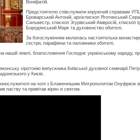
Воніфатій.
Предстоятелю співслужили керуючий справами УПЦ 
Броварський Антоній, архієпископ Яготинський Сера
Сильвестр, єпископ Згурівський Амвросій, єпископ І
Бородянський Марк та духовенство обителі.
За богослужінням молилась настоятелька монастиря
сестри, парафіяни та паломники обителі.
на нашій землі, благословення Господнє українському народу, пр
онську хіротонію випускника Київської духовної семінарії Петр
Радонезького у Києві.
щеннослужителі на чолі з Блаженнішим Митрополитом Онуфрієм 
 паству та привітав вірян зі святом.