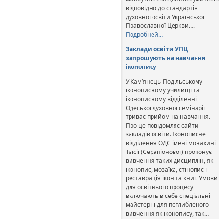
відповідно до стандартів
духовної освіти Української
Православної Церкви….
Подробней…
Заклади освіти УПЦ
запрошують на навчання
іконопису
У Кам’янець-Подільському
іконописному училищі та
іконописному відділенні
Одеської духовної семінарії
триває прийом на навчання.
Про це повідомляє сайти
закладів освіти. Іконописне
відділення ОДС імені монахині
Таїсії (Серапіонової) пропонує
вивчення таких дисциплін, як
іконопис, мозаїка, стінопис і
реставрація ікон та книг. Умови
для освітнього процесу
включають в себе спеціальні
майстерні для поглибленого
вивчення як іконопису, так…