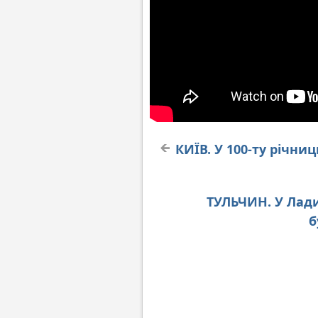
КИЇВ. У 100-ту річн
ТУЛЬЧИН. У Лад
б