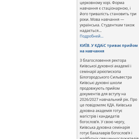
церковному хорі. Форма
навчання є стаціонарною, і
його тривалість становить три
роки. Мова навчання —
українська. Студенткам також
надається…
Подробней…
КИЇВ. У КДАіС триває прийом
на навчання
З благословення ректора
Київської духовної академії і
семінарії архієпископа
Білогородського Сильвестра
Київські духовні школи
продовжують прийом
документів для вступу на
2026/2027 навчальний рік. Про
це повідомляє КДА. Київська
духовна академія готує
магістрів і кандидатів
богослов’я. У свою чергу,
Київська духовна семінарія
готує бакалаврів богослов’я і
майбутніх священнослужителів