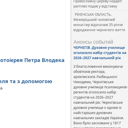
Православну Церкву нардеп
раптово подав у відставку
РІНЕНСЬКА ОБЛАСТЬ.
Межиріцький чоловічий
монастир відзначив 35-річчя
відродження чернечого життя
Анонсы событий
ЧЕРНІГІВ. Духовне училище
оголосило набір студентів на
2026–2027 навчальний рік
ротоієрея Петра Влодека
З благословення виконувача
обов’язків ректора,
архієпископа Любецького
еля та з допомогою
Никодима, Чернігівське
духовне училище псаломщиків-
регентів оголосило набір
студентів на 2026–2027
навчальний рік. Чернігівське
духовне училище є одним із
найстаріших духовних
навчальних закладів України.
Воно було засноване у 1817