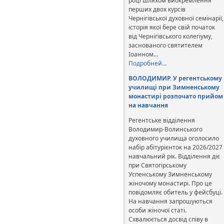
році шляхом виокремлення
перших двох курсів
Чернігівської духовної семінарії,
історія якої бере свій початок
від Чернігівського колегіуму,
заснованого святителем
Іоанном…
Подробней…
ВОЛОДИМИР. У регентському
училищі при Зимненському
монастирі розпочато прийом
на навчання
Регентське відділення
Володимир-Волинського
духовного училища оголосило
набір абітурієнток на 2026/2027
навчальний рік. Відділення діє
при Святогірському
Успенському Зимненському
жіночому монастирі. Про це
повідомляє обитель у фейсбуці.
На навчання запрошуються
особи жіночої статі.
Схвалюється досвід співу в