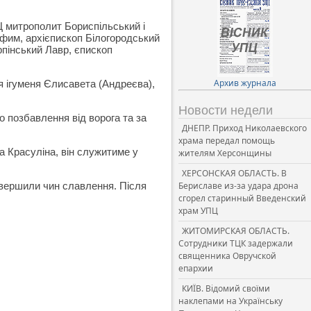
митрополит Бориспільський і
фим, архієпископ Білогородський
рпінський Лавр, єпископ
Архив журнала
 ігуменя Єлисавета (Андреєва),
Новости недели
о позбавлення від ворога та за
ДНЕПР. Приход Николаевского
храма передал помощь
а Красуліна, він служитиме у
жителям Херсонщины
ХЕРСОНСКАЯ ОБЛАСТЬ. В
звершили чин славлення. Після
Бериславе из-за удара дрона
сгорел старинный Введенский
храм УПЦ
ЖИТОМИРСКАЯ ОБЛАСТЬ.
Сотрудники ТЦК задержали
священника Овручской
епархии
КИЇВ. Відомий своїми
наклепами на Українську