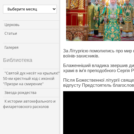
Церковь
Статьи
Галерея
За Літургією помолились про мир 
воїнів-захисників.
Библиотека
Блаженніший владика звершив дияк
храмі в ім’я преподобного Сергія 
"Святой дух несёт на крыльях!"
50-км крестный ход с иконой
Після Божественної літургії свя
"Призри на смирение"
відпусту Предстоятель благословив
Звезда рождества
К истории автокефального и
филаретовского расколов