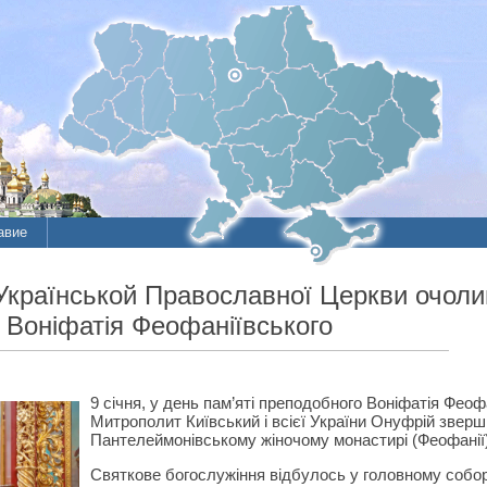
авие
Українськой Православної Церкви очоли
 Воніфатія Феофаніївського
9 січня, у день пам’яті преподобного Воніфатія Фео
Митрополит Київський і всієї України Онуфрій зверш
Пантелеймонівському жіночому монастирі (Феофанії)
Святкове богослужіння відбулось у головному соборі