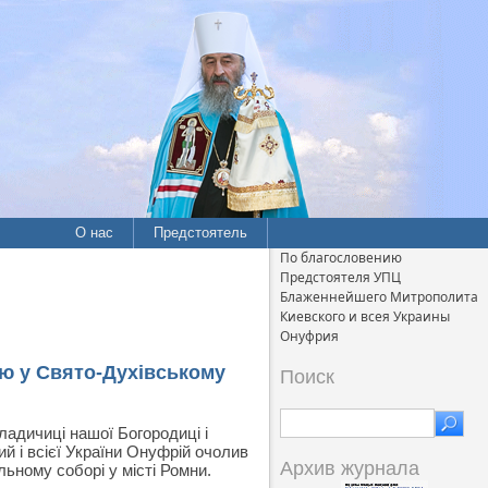
О нас
Предстоятель
По благословению
Предстоятеля УПЦ
Блаженнейшего Митрополита
Киевского и всея Украины
Онуфрия
ю у Свято-Духівському
Поиск
ладичиці нашої Богородиці і
й і всієї України Онуфрій очолив
Архив журнала
ьному соборі у місті Ромни.