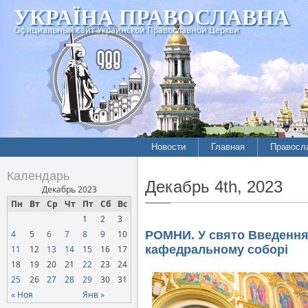
УКРАЇНА ПРАВОСЛАВНА
Официальный сайт Украинской Православной Церкви
Новости
Главная
Правосл
Летопись епархий
Богослов
Календарь
Декабрь 4th, 2023
Межконфессиональные
История
Декабрь 2023
отношения
Пн
Вт
Ср
Чт
Пт
Сб
Вс
Митропо
1
2
3
Нарушения прав
Хроники
верующих
4
5
6
7
8
9
10
РОМНИ. У свято Введення
кафедральному соборі
11
12
13
14
15
16
17
Официальная хроника
18
19
20
21
22
23
24
Расколы, ереси, секты
25
26
27
28
29
30
31
СОЦИАЛЬНОЕ
« Ноя
Янв »
СЛУЖЕНИЕ