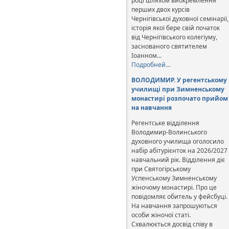
році шляхом виокремлення
перших двох курсів
Чернігівської духовної семінарії,
історія якої бере свій початок
від Чернігівського колегіуму,
заснованого святителем
Іоанном…
Подробней…
ВОЛОДИМИР. У регентському
училищі при Зимненському
монастирі розпочато прийом
на навчання
Регентське відділення
Володимир-Волинського
духовного училища оголосило
набір абітурієнток на 2026/2027
навчальний рік. Відділення діє
при Святогірському
Успенському Зимненському
жіночому монастирі. Про це
повідомляє обитель у фейсбуці.
На навчання запрошуються
особи жіночої статі.
Схвалюється досвід співу в