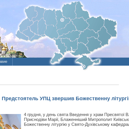
авие
ие
литы
 Предстоятель УПЦ звершив Божественну літургі
4 грудня, у день свята Введення у храм Пресвятої В
Приснодіви Марії, Блаженніший Митрополит Київськи
Божественну літургію у Свято-Духівському кафедрал