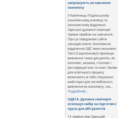
запрошують на навчання
іконопису
У Кам’янець-Подільському
іконописному училищі та
іконописному відділенні
Одеської духовної семінарії
триває прийом на навчання.
Про це повідомляє сайти
закладів освіти. Іконописне
відділення ОДС імені монахині
Таїсії (Серапіонової) пропонує
вивчення таких дисциплін, як
іконопис, мозаїка, стінопис і
реставрація ікон та книг. Умови
для освітнього процесу
включають в себе спеціальні
майстерні для поглибленого
вивчення як іконопису, так…
Подробней…
ОДЕСА. Духовна семінарія
оголошує набір на підготовчі
курси для абітурієнтів
13 червня при Одеській