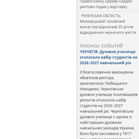
Православну Церкву нардеп
раптово подав у відставку
РІНЕНСЬКА ОБЛАСТЬ.
Межиріцький чоловічий
монастир відзначив 35-річчя
відродження чернечого життя
Анонсы событий
ЧЕРНІГІВ. Духовне училище
оголосило набір студентів на
2026–2027 навчальний рік
З благословення виконувача
обов’язків ректора,
архієпископа Любецького
Никодима, Чернігівське
духовне училище псаломщиків-
регентів оголосило набір
студентів на 2026–2027
навчальний рік. Чернігівське
духовне училище є одним із
найстаріших духовних
навчальних закладів України.
Воно було засноване у 1817