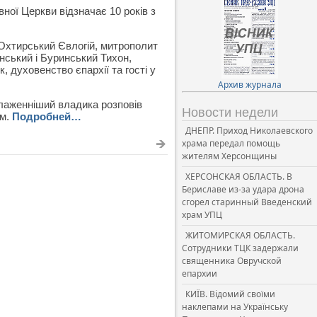
ної Церкви відзначає 10 років з
Охтирський Євлогій, митрополит
нський і Буринський Тихон,
 духовенство єпархії та гості у
Архив журнала
Блаженніший владика розповів
Новости недели
ам.
Подробней…
ДНЕПР. Приход Николаевского
храма передал помощь
жителям Херсонщины
ХЕРСОНСКАЯ ОБЛАСТЬ. В
Бериславе из-за удара дрона
сгорел старинный Введенский
храм УПЦ
ЖИТОМИРСКАЯ ОБЛАСТЬ.
Сотрудники ТЦК задержали
священника Овручской
епархии
КИЇВ. Відомий своїми
наклепами на Українську