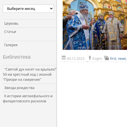
Церковь и власть
Церковь и общество
Церковь и СМИ
Церковь
Статьи
Галерея
Библиотека
04.12.2023
Evgen
first
,
news
"Святой дух несёт на крыльях!"
50-км крестный ход с иконой
"Призри на смирение"
Звезда рождества
К истории автокефального и
филаретовского расколов