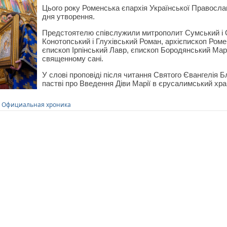
Цього року Роменська єпархія Української Православ
дня утворення.
Предстоятелю співслужили митрополит Сумський і 
Конотопський і Глухівський Роман, архієпископ Роме
єпископ Ірпінський Лавр, єпископ Бородянський Марк,
священному сані.
У слові проповіді після читання Святого Євангелія 
пастві про Введення Діви Марії в єрусалимський хр
,
Официальная хроника