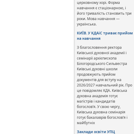
церковному хорі. Форма
навчання є стаціонарною, і
його тривалість становить три
роки. Мова навчання —
українська.
КИЇВ. У КДАіС триває прийом
на навчання
З благословення ректора
Київської духовної академії і
семінарії архієпископа
Білогородського Сильвестра
Київські духовні школи
продовжують прийом
документів для вступу на
2026/2027 навчальний рік. Про
це повідомляє КДА. Київська
духовна академія готує
магістрів і кандидатів
богослов’я. У свою чергу,
Київська духовна семінарія
готує бакалаврів богослов’я і
майбутніх
Заклади освіти УПЦ