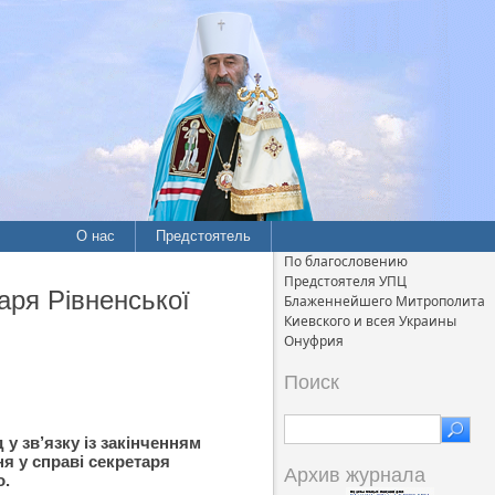
О нас
Предстоятель
По благословению
Предстоятеля УПЦ
аря Рівненської
Блаженнейшего Митрополита
Киевского и всея Украины
Онуфрия
Поиск
у зв’язку із закінченням
я у справі секретаря
Архив журнала
о.