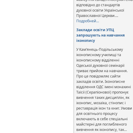
відповідно до стандартів
духовної освіти Української
Православної Церкви….
Подробней…
Заклади освіти УПЦ
запрошують на навчання
іконопису
У Кам’янець-Подільському
іконописному училищі та
іконописному відділенні
Одеської духовної семінарії
триває прийом на навчання.
Про це повідомляє сайти
закладів освіти. Іконописне
відділення ОДС імені монахині
Таїсії (Серапіонової) пропонує
вивчення таких дисциплін, як
іконопис, мозаїка, стінопис і
реставрація ікон та книг. Умови
для освітнього процесу
включають в себе спеціальні
майстерні для поглибленого
вивчення як іконопису, так…