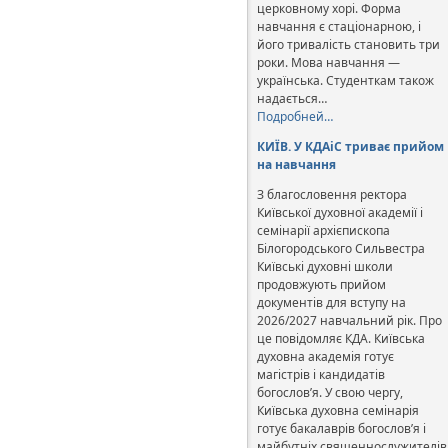
церковному хорі. Форма
навчання є стаціонарною, і
його тривалість становить три
роки. Мова навчання —
українська. Студенткам також
надається…
Подробней…
КИЇВ. У КДАіС триває прийом
на навчання
З благословення ректора
Київської духовної академії і
семінарії архієпископа
Білогородського Сильвестра
Київські духовні школи
продовжують прийом
документів для вступу на
2026/2027 навчальний рік. Про
це повідомляє КДА. Київська
духовна академія готує
магістрів і кандидатів
богослов’я. У свою чергу,
Київська духовна семінарія
готує бакалаврів богослов’я і
майбутніх священнослужителів