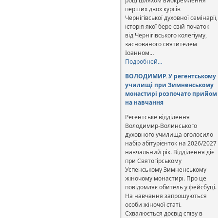
році шляхом виокремлення
перших двох курсів
Чернігівської духовної семінарії,
історія якої бере свій початок
від Чернігівського колегіуму,
заснованого святителем
Іоанном…
Подробней…
ВОЛОДИМИР. У регентському
училищі при Зимненському
монастирі розпочато прийом
на навчання
Регентське відділення
Володимир-Волинського
духовного училища оголосило
набір абітурієнток на 2026/2027
навчальний рік. Відділення діє
при Святогірському
Успенському Зимненському
жіночому монастирі. Про це
повідомляє обитель у фейсбуці.
На навчання запрошуються
особи жіночої статі.
Схвалюється досвід співу в