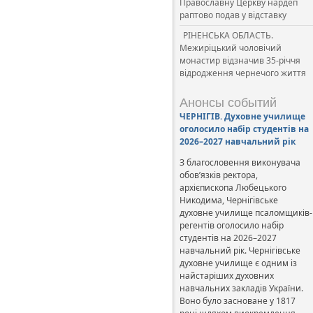
Православну Церкву нардеп
раптово подав у відставку
РІНЕНСЬКА ОБЛАСТЬ.
Межиріцький чоловічий
монастир відзначив 35-річчя
відродження чернечого життя
Анонсы событий
ЧЕРНІГІВ. Духовне училище
оголосило набір студентів на
2026–2027 навчальний рік
З благословення виконувача
обов’язків ректора,
архієпископа Любецького
Никодима, Чернігівське
духовне училище псаломщиків-
регентів оголосило набір
студентів на 2026–2027
навчальний рік. Чернігівське
духовне училище є одним із
найстаріших духовних
навчальних закладів України.
Воно було засноване у 1817