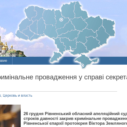
авие
ие
римінальне провадження у справі секрет
литы
s
,
Церковь и власть
26 грудня Рівненський обласний апеляційний суд 
строків давності закрив кримінальне провадженн
Рівненської єпархії протоієрея Віктора Земляног