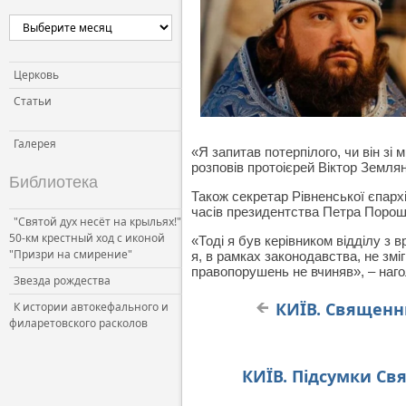
Церковь и власть
Церковь и общество
Церковь и СМИ
Церковь
Статьи
Галерея
«Я запитав потерпілого, чи він зі 
розповів протоієрей Віктор Земля
Библиотека
Також секретар Рівненської єпархі
часів президентства Петра Порош
"Святой дух несёт на крыльях!"
50-км крестный ход с иконой
«Тоді я був керівником відділу з
"Призри на смирение"
я, в рамках законодавства, не змі
правопорушень не вчиняв», – наго
Звезда рождества
КИЇВ. Священн
К истории автокефального и
филаретовского расколов
КИЇВ. Підсумки Свя