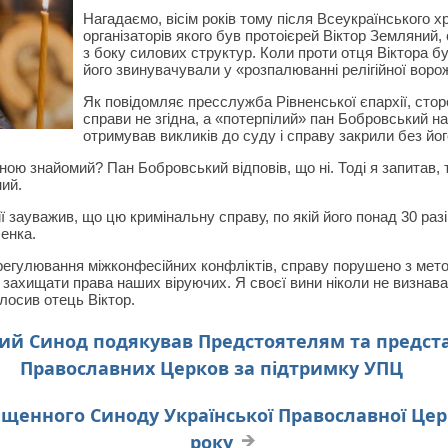
Нагадаємо, вісім років тому після Всеукраїнського хр
організаторів якого був протоієрей Віктор Земляний
з боку силових структур. Коли проти отця Віктора б
його звинувачували у «розпалюванні релігійної воро
Як повідомляє пресслужба Рівненської єпархії, стор
справи не згідна, а «потерпілий» пан Бобровський н
отримував викликів до суду і справу закрили без йог
мною знайомий? Пан Бобровський відповів, що ні. Тоді я запитав, 
ний.
ї зауважив, що цю кримінальну справу, по якій його понад 30 раз
енка.
 врегулювання міжконфесійних конфліктів, справу порушено з мет
г захищати права наших віруючих. Я своєї вини ніколи не визнавав
лосив отець Віктор.
ий Синод подякував Предстоятелям та предст
Православних Церков за підтримку УПЦ
щенного Синоду Української Православної Церк
року