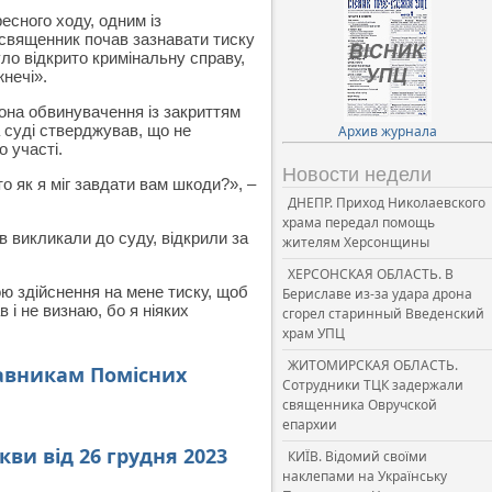
есного ходу, одним із
, священник почав зазнавати тиску
уло відкрито кримінальну справу,
жнечі».
она обвинувачення із за
криттям
а суді стверджував, що не
Архив журнала
о участі.
Новости недели
то як я міг завдати вам шкоди?», –
ДНЕПР. Приход Николаевского
храма передал помощь
ів викликали до суду, відкрили за
жителям Херсонщины
ХЕРСОНСКАЯ ОБЛАСТЬ. В
ою здійснення на мене тиску, щоб
Бериславе из-за удара дрона
 і не визнаю, бо я ніяких
сгорел старинный Введенский
храм УПЦ
ЖИТОМИРСКАЯ ОБЛАСТЬ.
авникам Помісних
Сотрудники ТЦК задержали
священника Овручской
епархии
ви від 26 грудня 2023
КИЇВ. Відомий своїми
наклепами на Українську