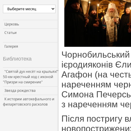
Церковь
Статьи
Галерея
Чорнобильський 
Библиотека
ієродияконів Єл
"Святой дух несёт на крыльях!"
Агафон (на честь
50-км крестный ход с иконой
"Призри на смирение"
нареченням черн
Звезда рождества
Симона Печерсько
К истории автокефального и
з нареченням чер
филаретовского расколов
Після постригу 
новопострижених