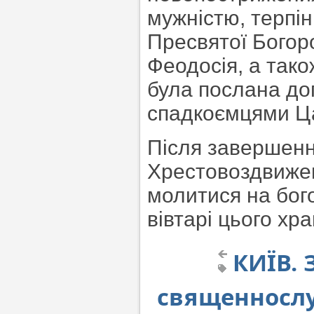
мужністю, терпін
Пресвятої Богоро
Феодосія, а тако
була послана до
спадкоємцями Ц
Після завершенн
Хрестовоздвижен
молитися на бого
вівтарі цього хр
КИЇВ. 
священнослу