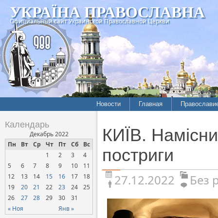
УКРАЇНА ПРАВОСЛАВНА
Официальный сайт Украинской Православной Церкви
Новости
Главная
Православи
Календарь
КИЇВ. Намісни
Декабрь 2022
Пн
Вт
Ср
Чт
Пт
Сб
Вс
постриги
1
2
3
4
5
6
7
8
9
10
11
27.12.2022
Без 
12
13
14
15
16
17
18
19
20
21
22
23
24
25
26
27
28
29
30
31
« Ноя
Янв »