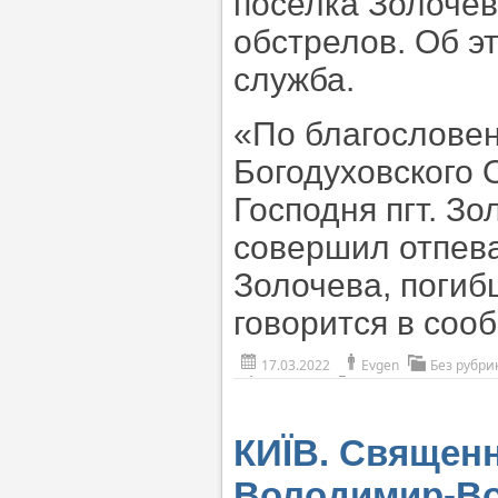
поселка Золочев
обстрелов. Об э
служба.
«По благословен
Богодуховского 
Господня пгт. З
совершил отпев
Золочева, погиб
говорится в соо
17.03.2022
Evgen
Без рубри
КИЇВ. Священн
Володимир-Во