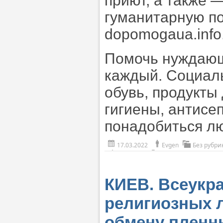
приют, а также 
гуманитарную п
dopomogaua.info
Помочь нуждающ
каждый. Социал
обувь, продукты
гигиены, антисе
понадобиться 
17.03.2022
Evgen
Без рубри
КИЕВ. Всеукра
религиозных 
обмену плен