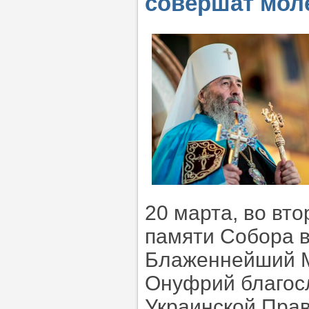
совершат мол
20 марта, во вто
памяти Собора 
Блаженнейший М
Онуфрий благосл
Украинской Пра