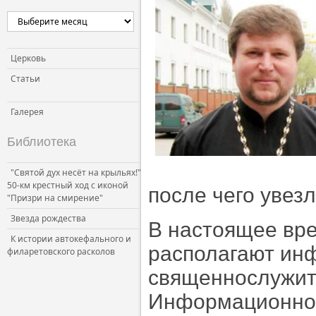
Церковь
Статьи
Галерея
Библиотека
"Святой дух несёт на крыльях!"
50-км крестный ход с иконой
после чего увез
"Призри на смирение"
Звезда рождества
В настоящее вр
К истории автокефального и
располагают ин
филаретовского расколов
священнослужит
Информационно-