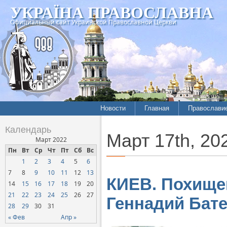
УКРАЇНА ПРАВОСЛАВНА
Официальный сайт Украинской Православной Церкви
Новости
Главная
Православи
Календарь
Март 17th, 20
Март 2022
Пн
Вт
Ср
Чт
Пт
Сб
Вс
1
2
3
4
5
6
7
8
9
10
11
12
13
КИЕВ. Похище
14
15
16
17
18
19
20
21
22
23
24
25
26
27
Геннадий Бате
28
29
30
31
« Фев
Апр »