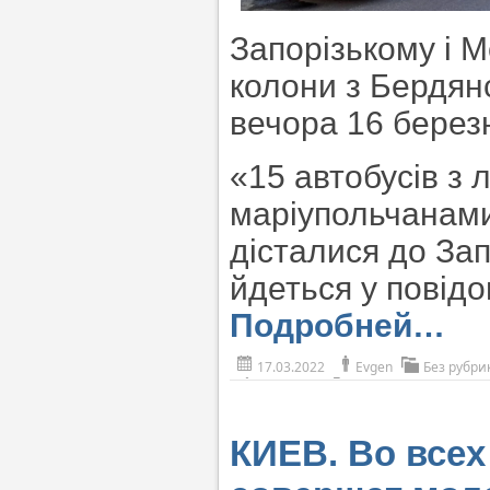
Запорізькому і М
колони з Бердян
вечора 16 березн
«15 автобусів з
маріупольчанами,
дісталися до За
йдеться у повід
Подробней…
17.03.2022
Evgen
Без рубри
КИЕВ. Во всех