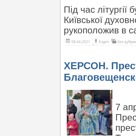
Під час літургії
Київської духовн
рукоположив в с
08.04.2021
Evgen
Без рубри
ХЕРСОН. Прес
Благовещенск
7 ап
Прес
прес