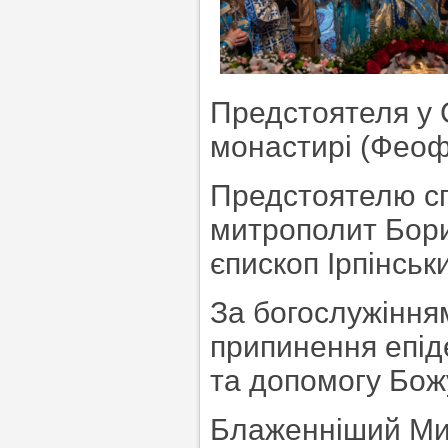
Предстоятеля у 
монастирі (Феофа
Предстоятелю с
митрополит Бори
єпископ Ірпінсь
За богослужіння
припинення епід
та допомогу Бож
Блаженніший Ми