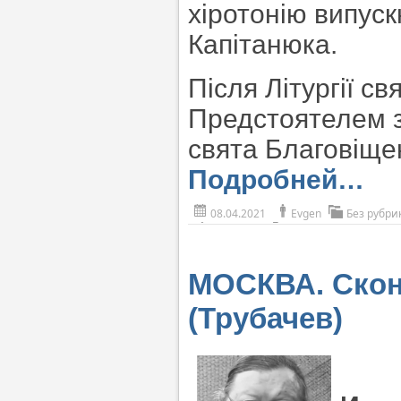
хіротонію випуск
Капітанюка.
Після Літургії с
Предстоятелем 
свята Благовіще
Подробней…
08.04.2021
Evgen
Без рубри
МОСКВА. Скон
(Трубачев)