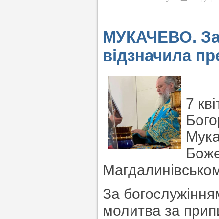
МУКАЧЕВО. Зар
відзначила пр
7 кв
Бого
Мука
Боже
Магдалинівськом
За богослужіння
молитва за прип