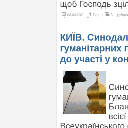
щоб Господь зціл
08.04.2021
Evgen
Без рубри
КИЇВ. Синодал
гуманітарних 
до участі у ко
Сино
гума
Блаж
всіє
Всеукраїнського