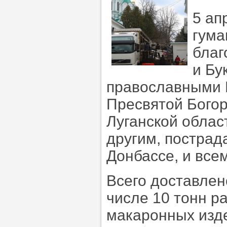
5 ап
гума
благ
и Бу
православными 
Пресвятой Богор
Луганской облас
другим, пострад
Донбассе, и вс
Всего доставлено
числе 10 тонн ра
макаронных изде