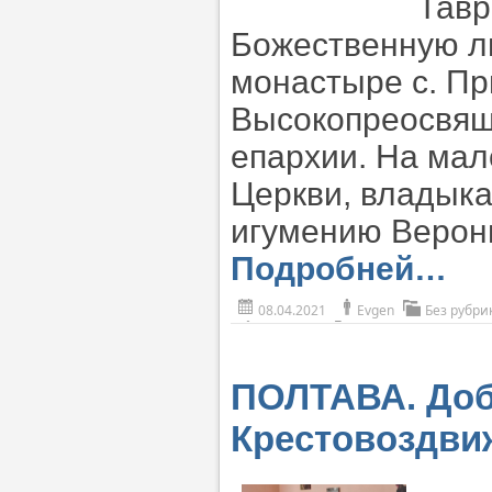
Тавр
Божественную л
монастыре с. Пр
Высокопреосвящ
епархии. На мал
Церкви, владыка
игумению Верони
Подробней…
08.04.2021
Evgen
Без рубри
ПОЛТАВА. Доб
Крестовоздви