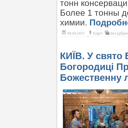
тонн консерваци
Более 1 тонны д
химии.
Подроб
08.04.2021
Evgen
Без рубри
КИЇВ. У свято
Богородиці П
Божественну л