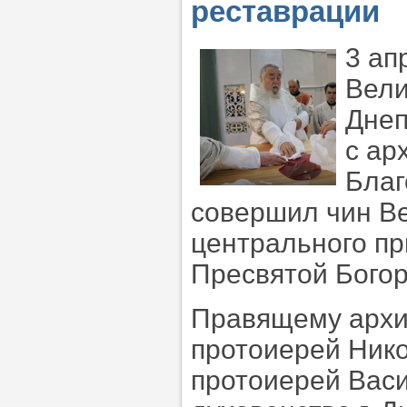
реставрации
3 ап
Вели
Днеп
с ар
Благ
совершил чин В
центрального пр
Пресвятой Бого
Правящему архи
протоиерей Нико
протоиерей Васи