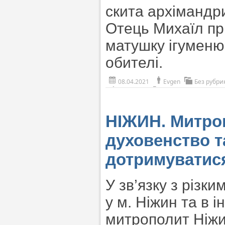
скита архімандр
Отець Михаїл при
матушку ігуменю
обителі.
08.04.2021
Evgen
Без рубри
НІЖИН. Митро
духовенство та
дотримуватися
У зв’язку з різк
у м. Ніжин та в і
митрополит Ніжи