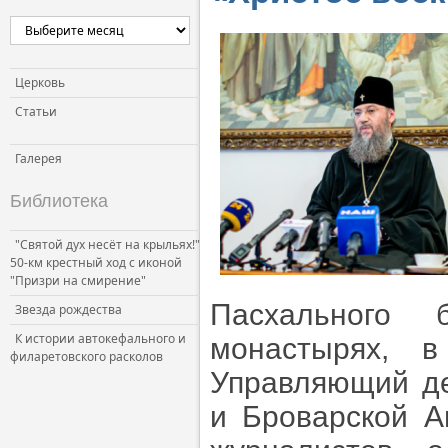
Церковь
Статьи
Галерея
Библиотека
"Святой дух несёт на крыльях!"
50-км крестный ход с иконой
"Призри на смирение"
Пасхального
Звезда рождества
К истории автокефального и
монастырях, 
филаретовского расколов
Управляющий д
и Броварской А