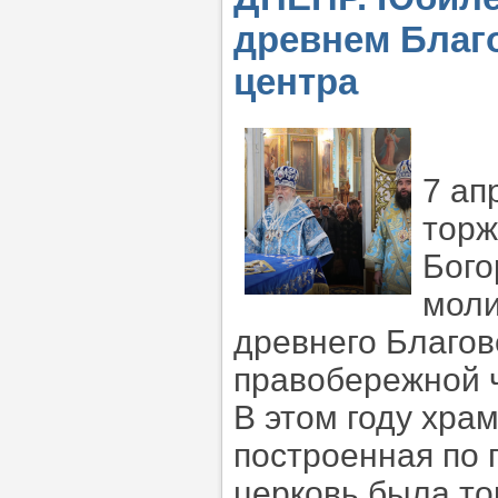
древнем Благ
центра
7 ап
торж
Бого
моли
древнего Благов
правобережной ч
В этом году храм
построенная по 
церковь была т