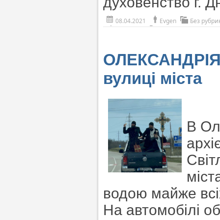
духовенство г. 
08.04.2021
Evgen
Без рубри
ОЛЕКСАНДРІЯ.
вулиці міста
В Ол
архі
Світ
міст
водою майже всі
На автомобілі об