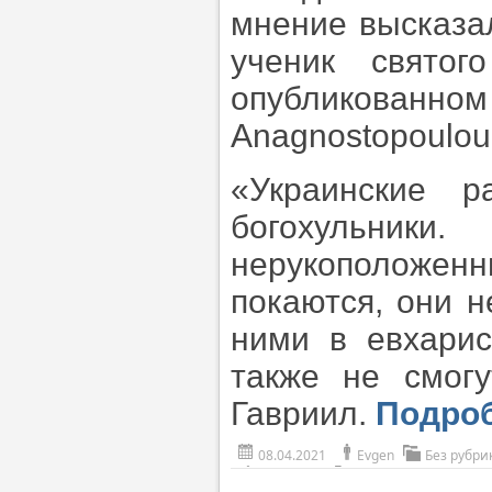
мнение высказа
ученик святог
опубликованн
Anagnostopoulou
«Украинские р
богохульник
нерукоположенны
покаются, они н
ними в евхари
также не смогу
Гавриил.
Подро
08.04.2021
Evgen
Без рубри