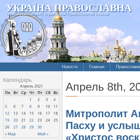
УКРАЇНА ПРАВОСЛАВНА
Официальный сайт Украинской Православной Церкви
Новости
Главная
Православи
Календарь
Апрель 8th, 2
Апрель 2021
Пн
Вт
Ср
Чт
Пт
Сб
Вс
1
2
3
4
5
6
7
8
9
10
11
Митрополит А
12
13
14
15
16
17
18
19
20
21
22
23
24
25
Пасху и услы
26
27
28
29
30
« Мар
Май »
«Христос воск