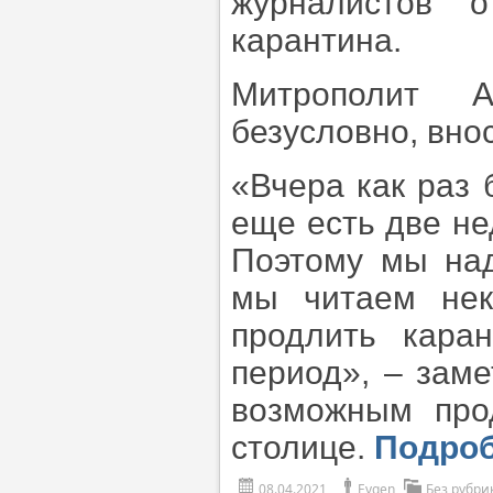
журналистов 
карантина.
Митрополит А
безусловно, вно
«Вчера как раз 
еще есть две не
Поэтому мы над
мы читаем нек
продлить кара
период», – зам
возможным про
столице.
Подро
08.04.2021
Evgen
Без рубри