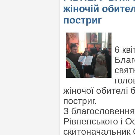
жіночій обите
постриг
6 кв
Благ
свят
голо
жіночої обителі
постриг.
З благословенн
Рівненського і О
скитоначальник 