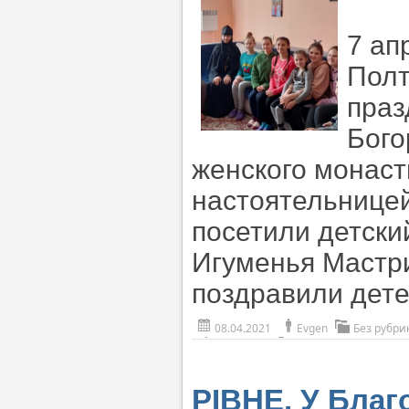
7 ап
Полт
праз
Бого
женского монаст
настоятельнице
посетили детски
Игуменья Мастри
поздравили дете
08.04.2021
Evgen
Без рубри
РІВНЕ. У Благ