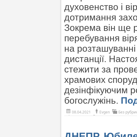
духовенство і ві
дотримання захо
Зокрема він ще р
перебування віря
на розташуванні 
дистанції. Насто
стежити за пров
храмових споруда
дезінфікуючим р
богослужінь.
По
08.04.2021
Evgen
Без рубри
ДНЕПР. Юбиле