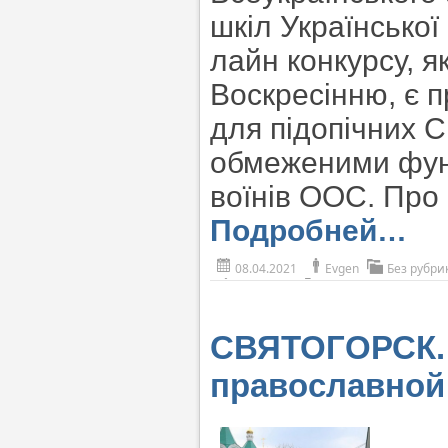
шкіл Українсько
лайн конкурсу, 
Воскресінню, є 
для підопічних С
обмеженими фун
воїнів ООС. Про 
Подробней…
08.04.2021
Evgen
Без рубри
СВЯТОГОРСК. 
православной