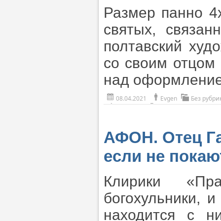
Размер панно 4
святых, связа
полтавский худ
со своим отцом
над оформление
08.04.2021
Evgen
Без рубри
АФОН. Отец Га
если не покаю
Клирики «Пр
богохульники, и
находится с н