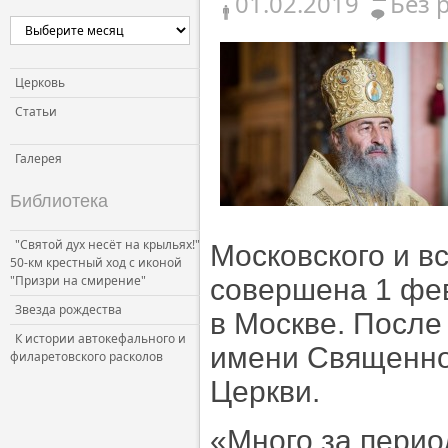
01.02.2019
Без 
Церковь
Статьи
Галерея
Библиотека
"Святой дух несёт на крыльях!"
Московского и в
50-км крестный ход с иконой
"Призри на смирение"
совершена 1 фе
Звезда рождества
в Москве. После
К истории автокефального и
имени Священно
филаретовского расколов
Церкви.
«Много за перио