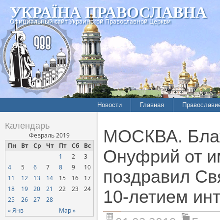
УКРАЇНА ПРАВОСЛАВНА
Официальный сайт Украинской Православной Церкви
Новости
Главная
Православи
Календарь
МОСКВА. Бла
Февраль 2019
Пн
Вт
Ср
Чт
Пт
Сб
Вс
Онуфрий от 
1
2
3
4
5
6
7
8
9
10
поздравил Св
11
12
13
14
15
16
17
18
19
20
21
22
23
24
10-летием ин
25
26
27
28
« Янв
Мар »