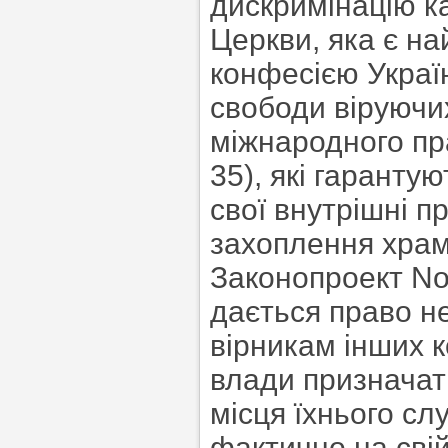
дискримінацію к
Церкви, яка є н
конфесією Україн
свободи віруючи
міжнародного пра
35), які гаранту
свої внутрішні п
захоплення храм
Законопроект No
дається право н
вірникам інших 
влади призначат
місця їхнього сл
фактично на свій