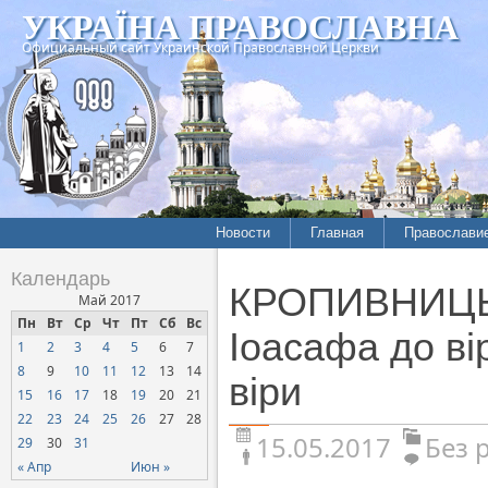
УКРАЇНА ПРАВОСЛАВНА
Официальный сайт Украинской Православной Церкви
Новости
Главная
Православи
Календарь
КРОПИВНИЦЬК
Май 2017
Пн
Вт
Ср
Чт
Пт
Сб
Вс
Іоасафа до ві
1
2
3
4
5
6
7
8
9
10
11
12
13
14
віри
15
16
17
18
19
20
21
22
23
24
25
26
27
28
15.05.2017
Без 
29
30
31
« Апр
Июн »