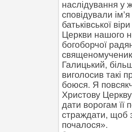
наслідування у ж
сповідували ім’я
батьківської віри
Церкви нашого н
богоборчої радян
священомученик 
Галицький, більш
виголосив такі пр
боюся. Я повсякч
Христову Церкву 
дати ворогам її 
страждати, щоб 
почалося».