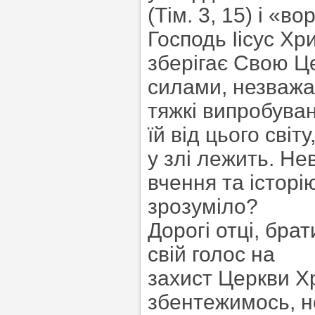
(Тім. 3, 15) і «в
Господь Іісус Хр
зберігає Свою Ц
силами, незважа
тяжкі випробуван
їй від цього світу
у злі лежить. Не
вчення та історі
зрозуміло?
Дорогі отці, бра
свій голос на
захист Церкви Х
збентежимось, н