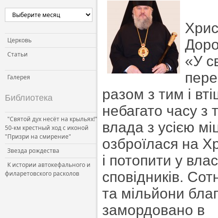
Хрис
Церковь
Доро
Статьи
«У с
пере
Галерея
разом з тим і вт
Библиотека
небагато часу з 
"Святой дух несёт на крыльях!"
влада з усією м
50-км крестный ход с иконой
"Призри на смирение"
озброїлася на Х
Звезда рождества
і потопити у влас
К истории автокефального и
сповідників. Сотн
филаретовского расколов
та мільйони бла
замордовано в