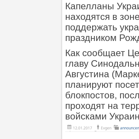
Капелланы Укра
находятся в зон
поддержать укра
праздником Рож
Как сообщает Ц
главу Синодальн
Августина (Марк
планируют посет
блокпостов, пос
проходят на тер
войсками Украи
12.01.2017
Evgen
announce