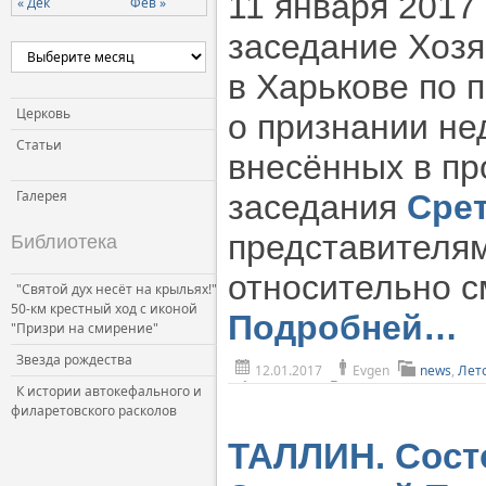
11 января 2017
« Дек
Фев »
Церковь и власть
заседание Хозя
Церковь и общество
в Харькове по 
Церковь и СМИ
Церковь
о признании н
Статьи
внесённых в пр
Галерея
заседания
Срет
представителям
Библиотека
относительно с
"Святой дух несёт на крыльях!"
50-км крестный ход с иконой
Подробней…
"Призри на смирение"
Звезда рождества
12.01.2017
Evgen
news
,
Лет
К истории автокефального и
филаретовского расколов
ТАЛЛИН. Сост