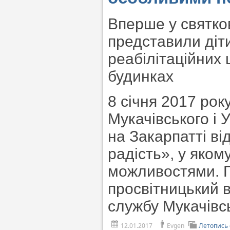
Вперше у святко
представили діти
реабілітаційних 
будинках
8 січня 2017 рок
Мукачівського і 
на Закарпатті в
радість», у яко
можливостями. П
просвітницький 
службу Мукачівсь
12.01.2017
Evgen
Летопись