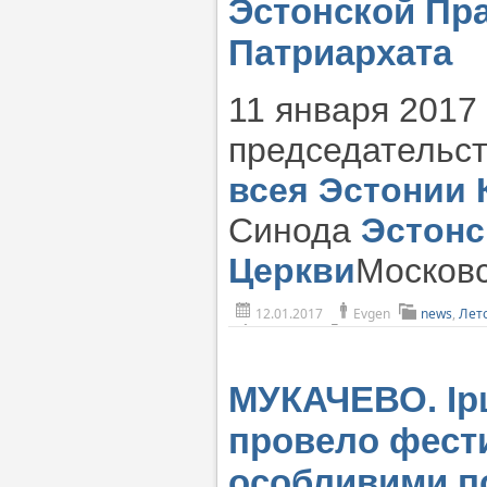
Эстонской Пр
Патриархата
11 января 2017
председательс
всея Эстонии
Синода
Эстонс
Церкви
Московс
12.01.2017
Evgen
news
,
Лет
МУКАЧЕВО. Ір
провело фести
особливими п