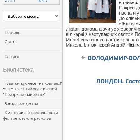
« Сен
Ноя »
вітчизни.
Покров дл
наснаги у
До спіль
«Жінок ми
лікарні допомагаючи усіх хворим х
Церковь
в лікарні з наступаючих святом По
Молебень очолив настоятель храм
Статьи
Микола Іллюк, ієрей Андрій Нікітіч
Галерея
ВОЛОДИМИР-ВОЛИНС
Библиотека
ЛОНДОН. Состо
"Святой дух несёт на крыльях!"
50-км крестный ход с иконой
"Призри на смирение"
Звезда рождества
К истории автокефального и
филаретовского расколов