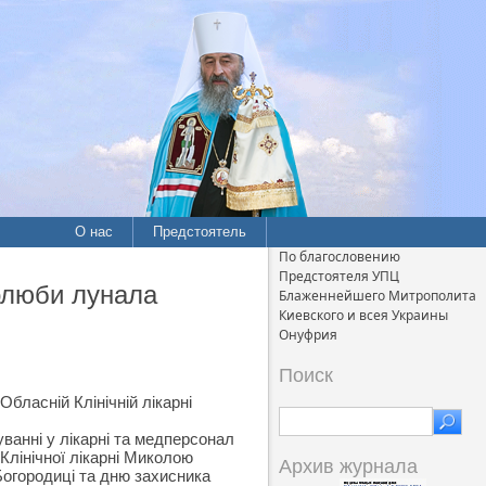
О нас
Предстоятель
По благословению
Предстоятеля УПЦ
голюби лунала
Блаженнейшего Митрополита
Киевского и всея Украины
Онуфрия
Поиск
бласній Клінічній лікарні
ванні у лікарні та медперсонал
 Клінічної лікарні Миколою
Архив журнала
огородиці та дню захисника