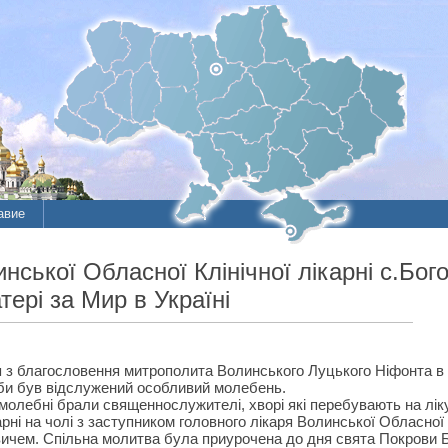
авие
нської Обласної Клінічної лікарні с.Бо
ері за Мир в Україні
 з благословення митрополита Волинського Луцького Ніфонта в О
би був відслужений особливий молебень.
молебні брали священнослужителі, хворі які перебувають на ліку
арні на чолі з заступником головного лікаря Волинської Обласної
вичем.
Спільна молитва була приурочена до дня свята Покрови Б