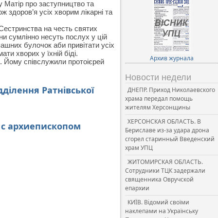
у Матір про заступництво та
 здоров’я усіх хворим лікарні та
Сестринства на честь святих
и сумлінно несуть послух у цій
пашних булочок аби привітати усіх
ти хворих у їхній біді.
Архив журнала
. Йому співслужили протоієрей
Новости недели
ділення Ратнівської
ДНЕПР. Приход Николаевского
храма передал помощь
жителям Херсонщины
ХЕРСОНСКАЯ ОБЛАСТЬ. В
 с архиепископом
Бериславе из-за удара дрона
сгорел старинный Введенский
храм УПЦ
ЖИТОМИРСКАЯ ОБЛАСТЬ.
Сотрудники ТЦК задержали
священника Овручской
епархии
КИЇВ. Відомий своїми
наклепами на Українську