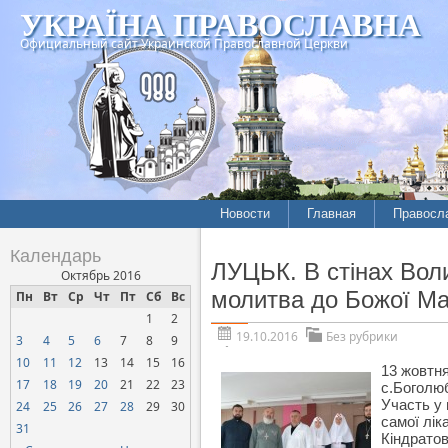
УКРАЇНА ПРАВОСЛАВНА
Официальный сайт Украинской Православной Церкви
Новости
Главная
Правосл
Календарь
ЛУЦЬК. В стінах Воли
Октябрь 2016
молитва до Божої Мат
Пн
Вт
Ср
Чт
Пт
Сб
Вс
1
2
19.10.2016
Без рубрики
3
4
5
6
7
8
9
10
11
12
13
14
15
16
13 жовтня
17
18
19
20
21
22
23
с.Боголю
Участь у 
24
25
26
27
28
29
30
самої лік
31
Кіндрато