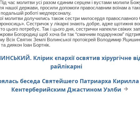
 Під час молитви усі разом єдиним серцем і вустами молили Бож
я нашої держави, просили допомоги православним воїнам а також
 подальшій роботі медперсоналу.
ної молитви долучились також сестри милосердя православного 
роносиць». Сестричок у лікарні знають добре, адже щотижня вон
то цього потребує. Так і цього дня, сестрички напекли свіжих за
крови Богородиці щоб хоча би так “смачним подарунком” підтрима
у Всіх Святих Землі Волинської протоієрей Володимир Яцишин
 та диякон Іоан Бортнік.
ЬКИЙ. Клірик єпархії освятив хірургічне від
райлікарні
ялась беседа Святейшего Патриарха Кирилла
Кентерберийским Джастином Уэлби