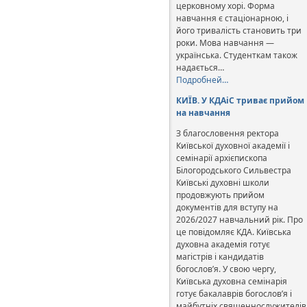
церковному хорі. Форма
навчання є стаціонарною, і
його тривалість становить три
роки. Мова навчання —
українська. Студенткам також
надається…
Подробней…
КИЇВ. У КДАіС триває прийом
на навчання
З благословення ректора
Київської духовної академії і
семінарії архієпископа
Білогородського Сильвестра
Київські духовні школи
продовжують прийом
документів для вступу на
2026/2027 навчальний рік. Про
це повідомляє КДА. Київська
духовна академія готує
магістрів і кандидатів
богослов’я. У свою чергу,
Київська духовна семінарія
готує бакалаврів богослов’я і
майбутніх священнослужителів