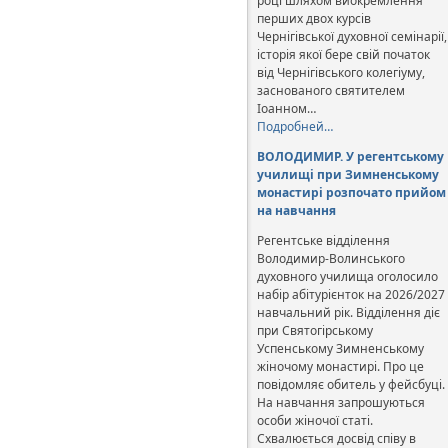
році шляхом виокремлення
перших двох курсів
Чернігівської духовної семінарії,
історія якої бере свій початок
від Чернігівського колегіуму,
заснованого святителем
Іоанном…
Подробней…
ВОЛОДИМИР. У регентському
училищі при Зимненському
монастирі розпочато прийом
на навчання
Регентське відділення
Володимир-Волинського
духовного училища оголосило
набір абітурієнток на 2026/2027
навчальний рік. Відділення діє
при Святогірському
Успенському Зимненському
жіночому монастирі. Про це
повідомляє обитель у фейсбуці.
На навчання запрошуються
особи жіночої статі.
Схвалюється досвід співу в