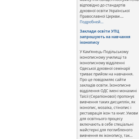
відповідно до стандартів
духовної освіти Української
Православної Церкви….
Подробней…
Заклади освіти УПЦ
запрошують на навчання
іконопису
У Кам’янець-Подільському
іконописному училищі та
іконописному відділенні
Одеської духовної семінарії
триває прийом на навчання.
Про це повідомляє сайти
закладів освіти. Іконописне
відділення ОДС імені монахині
Таїсії (Серапіонової) пропонує
вивчення таких дисциплін, як
іконопис, мозаїка, стінопис і
реставрація ікон та книг. Умови
для освітнього процесу
включають в себе спеціальні
майстерні для поглибленого
вивчення як іконопису, так…