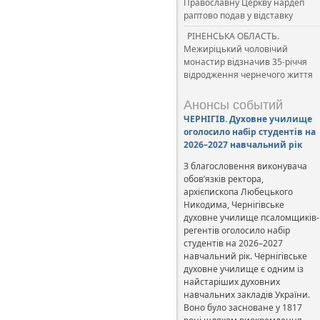
Православну Церкву нардеп
раптово подав у відставку
РІНЕНСЬКА ОБЛАСТЬ.
Межиріцький чоловічий
монастир відзначив 35-річчя
відродження чернечого життя
Анонсы событий
ЧЕРНІГІВ. Духовне училище
оголосило набір студентів на
2026–2027 навчальний рік
З благословення виконувача
обов’язків ректора,
архієпископа Любецького
Никодима, Чернігівське
духовне училище псаломщиків-
регентів оголосило набір
студентів на 2026–2027
навчальний рік. Чернігівське
духовне училище є одним із
найстаріших духовних
навчальних закладів України.
Воно було засноване у 1817