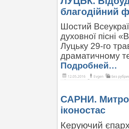
ЛУЦЬК. Відбуд
благодійний ф
Шостий Всеукраї
духовної пісні «
Луцьку 29-го тр
драматичному те
Подробней…
12.05.2016
Evgen
Без рубри
САРНИ. Митро
іконостас
Керуючий єпарх