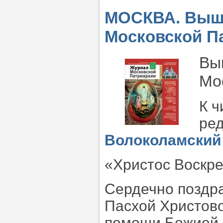
МОСКВА. Выше
Московской Па
Вы
Мо
К ч
ре
Волоколамский
«Христос Воскре
Сердечно поздра
Пасхой Христово
помощи Божией и