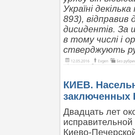
Україні декілька
893), відправив
дисидентів. За 
в тому числі і о
стверджують рух
12.05.2016
Evgen
Без рубри
КИЕВ. Насель
заключенных 
Двадцать лет о
исправительной 
Киево-Печерско