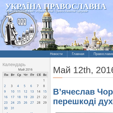
УКРАЇНА ПРАВОСЛАВНА
Официальный сайт Украинской Православной Церкви
Новости
Главная
Православи
Календарь
Май 12th, 201
Май 2016
Пн
Вт
Ср
Чт
Пт
Сб
Вс
1
2
3
4
5
6
7
8
В’ячеслав Чор
9
10
11
12
13
14
15
16
17
18
19
20
21
22
перешкоді ду
23
24
25
26
27
28
29
30
31