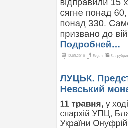
відправили 15 х
сягне понад 60,
понад 330. Саме
призвано до вій
Подробней…
12.05.2016
Evgen
Без рубри
ЛУЦЬК. Предст
Невський мон
11 травня,
у ході
єпархій УПЦ, Бл
України Онуфрій