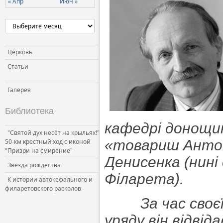
« Апр
Июн »
Церковь
Статьи
Галерея
Библиотека
кафедрі донощик
"Святой дух несёт на крыльях!"
«товариш Анто
50-км крестный ход с иконой
"Призри на смирение"
Денисенка (нині
Звезда рождества
Філарета).
К истории автокефального и
филаретовского расколов
За час своєї р
уряду він відвіда