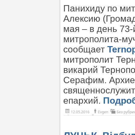
Панихиду по ми
Алексию (Грома
мая – в день 73
митрополита-му
сообщает
Ternop
митрополит Тер
викарий Тернопо
Серафим. Архие
священнослужит
епархий.
Подро
12.05.2016
Evgen
Без рубри