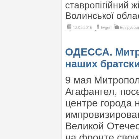
ставропігійний 
Волинської обла
12.05.2016
Evgen
Без рубри
ОДЕССА. Митр
наших братски
9 мая Митропол
Агафангел, пос
центре города н
импровизирова
Великой Отечес
на фронте свои