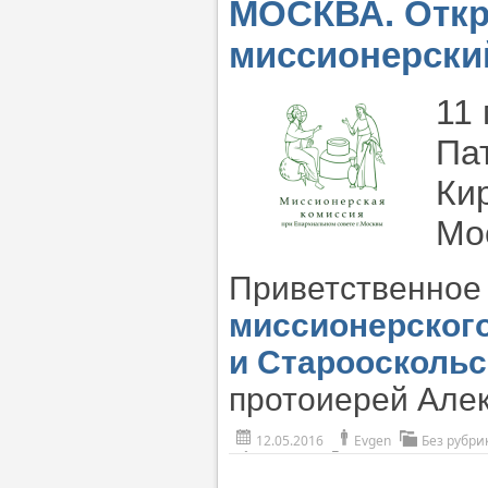
МОСКВА. Откр
миссионерски
11
Па
Ки
Мо
Приветственное
миссионерского
и Старооскольс
протоиерей Але
12.05.2016
Evgen
Без рубри