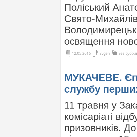
Поліський Анат
Свято-Михайлів
Володимирецько
освящення ново
12.05.2016
Evgen
Без рубри
МУКАЧЕВЕ. Єпа
службу перши
11 травня у За
комісаріаті від
призовників.
До