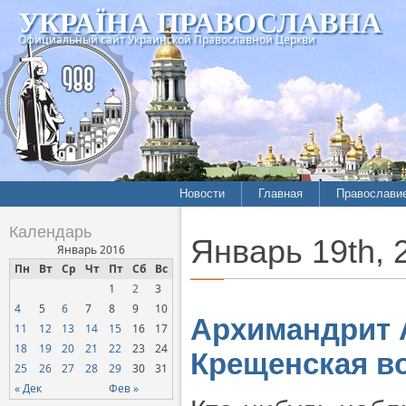
УКРАЇНА ПРАВОСЛАВНА
Официальный сайт Украинской Православной Церкви
Новости
Главная
Православи
Календарь
Январь 19th, 
Январь 2016
Пн
Вт
Ср
Чт
Пт
Сб
Вс
1
2
3
4
5
6
7
8
9
10
Архимандрит 
11
12
13
14
15
16
17
18
19
20
21
22
23
24
Крещенская во
25
26
27
28
29
30
31
« Дек
Фев »