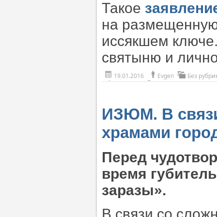
Такое
заявлени
на размещенную
иссякшем ключе.
святыню и лично
19.01.2016
Evgen
Без рубри
ИЗЮМ. В связ
храмами горо
Перед чудотво
время губитель
заразы».
В связи со слож