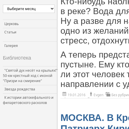
Кто-нибудь набл
в реке? Вода для
Ну а разве для 
Церковь
одно из желаний
Статьи
стресс, отдохнут
Галерея
А теперь предст
Библиотека
пустыне. Ему кто
"Святой дух несёт на крыльях!"
ли этот человек
50-км крестный ход с иконой
"Призри на смирение"
направлении с 
Звезда рождества
19.01.2016
Evgen
Без рубри
К истории автокефального и
филаретовского расколов
МОСКВА. В Кр
Патриарх Кир