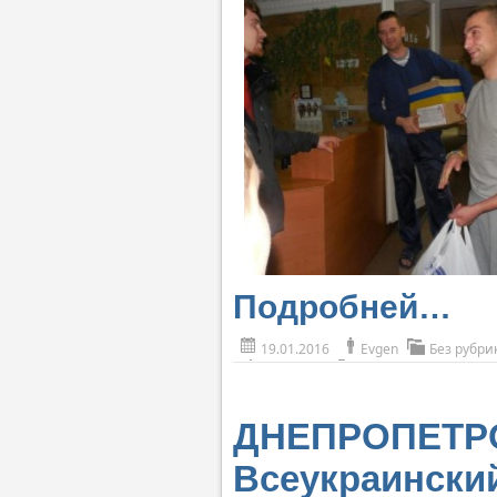
Подробней…
19.01.2016
Evgen
Без рубри
ДНЕПРОПЕТРОВ
Всеукраински