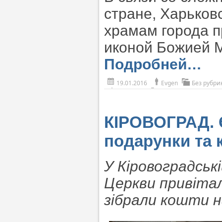
стране, Харьков
храмам города п
иконой Божией 
Подробней…
19.01.2016
Evgen
Без рубри
КІРОВОГРАД. 
подарунки та 
У Кіровоградські
Церкви привітал
зібрали кошти н