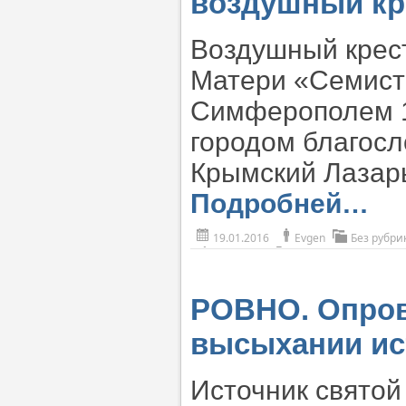
воздушный кр
Воздушный крес
Матери «Семист
Симферополем 1
городом благос
Крымский Лазар
Подробней…
19.01.2016
Evgen
Без рубри
РОВНО. Опров
высыхании ис
Источник святой