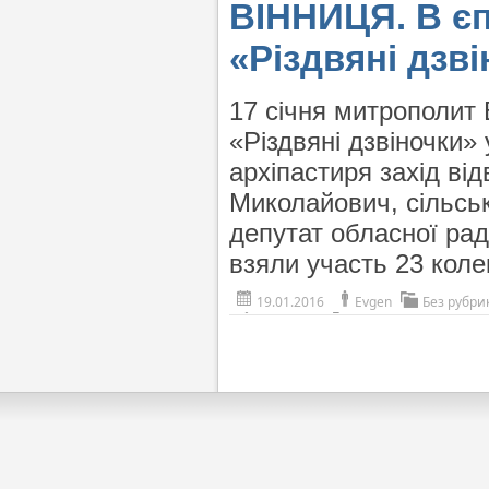
ВІННИЦЯ. В єп
«Різдвяні дзві
17 січня митрополит
«Різдвяні дзвіночки»
архіпастиря захід ві
Миколайович, сільськ
депутат обласної ра
взяли участь 23 кол
19.01.2016
Evgen
Без рубри