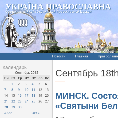
УКРАЇНА ПРАВОСЛАВНА
Официальный сайт Украинской Православной Церкви
Новости
Главная
Православи
Летопись епархий
Богословие
Календарь
Сентябрь 18th
Межконфессиональные
История
Сентябрь 2015
отношения
Пн
Вт
Ср
Чт
Пт
Сб
Вс
Митрополит
1
2
3
4
5
6
Нарушения прав
Хроники
верующих
7
8
9
10
11
12
13
МИНСК. Состо
14
15
16
17
18
19
20
Официальная хроника
21
22
23
24
25
26
27
«Святыни Бел
Расколы, ереси, секты
28
29
30
СОЦИАЛЬНОЕ
« Авг
Окт »
СЛУЖЕНИЕ