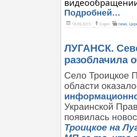
видеообращении
Подробней…
18.09.2015
Evgen
news
,
Цер
ЛУГАНСК. Сев
разоблачила 
Село Троицкое П
области оказало
информационно
Украинской Прав
появилась новос
Троицкое на Л