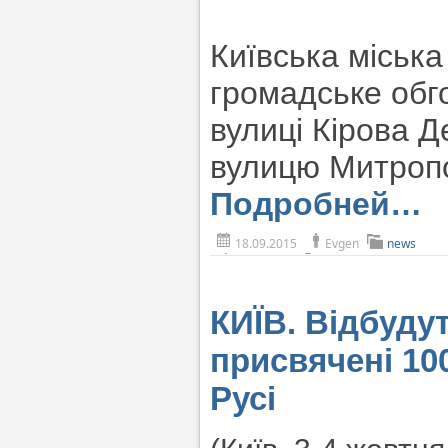
Київська міська
громадське об
вулиці Кірова Д
вулицю Митроп
Подробней…
18.09.2015
Evgen
news
КИЇВ. Відбуду
присвячені 10
Русі