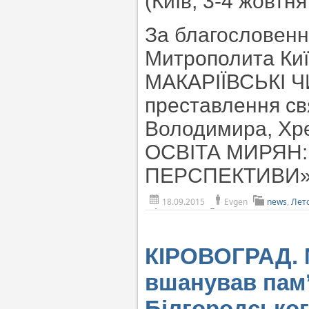
(Київ, 3-4 жовтня
За благословен
Митрополита Київс
МАКАРІЇВСЬКІ ЧИ
преставлення св
Володимира, Хр
ОСВІТА МИРЯН:
ПЕРСПЕКТИВИ
18.09.2015
Evgen
news
,
Лет
КІРОВОГРАД. 
вшанував пам’
Білгородсько