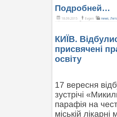
Подробней…
18.09.2015
Evgen
news
,
Лет
КИЇВ. Відбули
присвячені пр
освіту
17 вересня відб
зустрічі «Микил
парафія на чес
міській лікарні