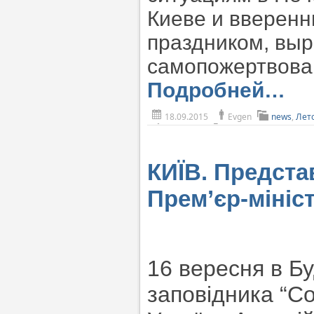
Киеве и вверен
праздником, выр
самопожертвован
Подробней…
18.09.2015
Evgen
news
,
Лет
КИЇВ. Предста
Прем’єр-мініс
16 вересня в Б
заповідника “Со