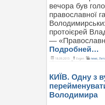
вечора був гол
православної г
Володимирських
протоієрей Вла
— «Православни
Подробней…
18.09.2015
Evgen
news
,
Лет
КИЇВ. Одну з 
перейменуват
Володимира