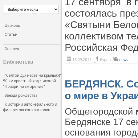
17 сентября в 
Церковь и власть
состоялась пре
Церковь и общество
«Святыни Белой
Церковь и СМИ
Церковь
коллективом те
Статьи
Российская Фе
Галерея
18.09.2015
Evgen
news
Библиотека
"Святой дух несёт на крыльях!"
50-км крестный ход с иконой
БЕРДЯНСК. Со
"Призри на смирение"
о мире в Укра
Звезда рождества
К истории автокефального и
Общегородской м
филаретовского расколов
Бердянске 17 се
основания город