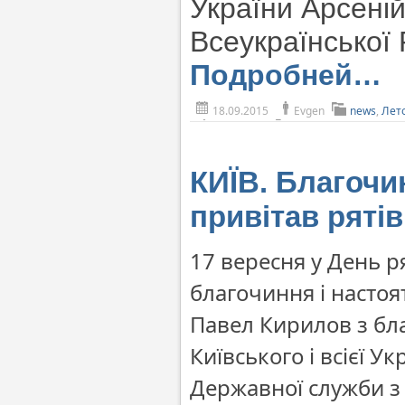
України Арсені
Всеукраїнської 
Подробней…
18.09.2015
Evgen
news
,
Лет
КИЇВ. Благочи
привітав ряті
17 вересня у День р
благочиння і насто
Павел Кирилов з б
Київського і всієї У
Державної служби з 