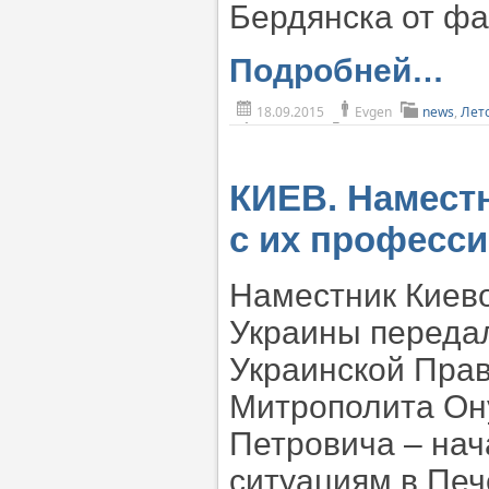
Бердянска от фа
Подробней…
18.09.2015
Evgen
news
,
Лет
КИЕВ. Намест
с их професс
Наместник Киево
Украины переда
Украинской Пра
Митрополита Он
Петровича – на
ситуациям в Печ