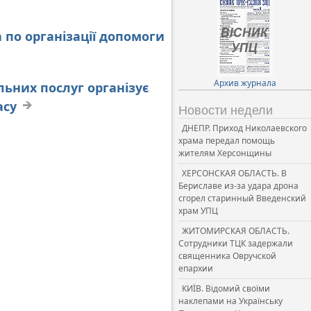
 по організації допомоги
Архив журнала
льних послуг організує
асу
Новости недели
ДНЕПР. Приход Николаевского
храма передал помощь
жителям Херсонщины
ХЕРСОНСКАЯ ОБЛАСТЬ. В
Бериславе из-за удара дрона
сгорел старинный Введенский
храм УПЦ
ЖИТОМИРСКАЯ ОБЛАСТЬ.
Сотрудники ТЦК задержали
священника Овручской
епархии
КИЇВ. Відомий своїми
наклепами на Українську