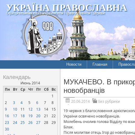
УКРАЇНА ПРАВОСЛАВНА
Официальный сайт Украинской Православной Церкви
Новости
Главная
Правосл
Календарь
МУКАЧЕВО. В прикорд
Июнь 2014
новобранців
Пн
Вт
Ср
Чт
Пт
Сб
Вс
1
20.06.2014
Без рубрики
2
3
4
5
6
7
8
9
10
11
12
13
14
15
19 червня з благословення архієпископ
16
17
18
19
20
21
22
України освячено новобранців.
Молебень очолив голова Відділу по вза
23
24
25
26
27
28
29
Білак.
30
Після молитви отець Ігор до новобранц