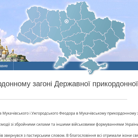
авие
онному загоні Державної прикордонної
а Мукачівського і Ужгородського Феодора в Мукачівському прикордонному 
ємодії зі збройними силами та іншими військовими формуваннями України М
ів звернувся з пастирським словом. В благословіння всі отримали ікони св