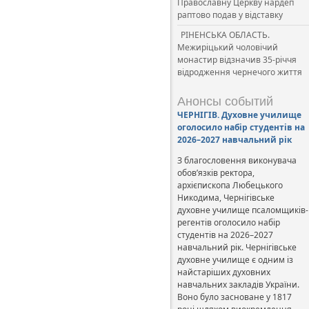
Православну Церкву нардеп
раптово подав у відставку
РІНЕНСЬКА ОБЛАСТЬ.
Межиріцький чоловічий
монастир відзначив 35-річчя
відродження чернечого життя
Анонсы событий
ЧЕРНІГІВ. Духовне училище
оголосило набір студентів на
2026–2027 навчальний рік
З благословення виконувача
обов’язків ректора,
архієпископа Любецького
Никодима, Чернігівське
духовне училище псаломщиків-
регентів оголосило набір
студентів на 2026–2027
навчальний рік. Чернігівське
духовне училище є одним із
найстаріших духовних
навчальних закладів України.
Воно було засноване у 1817