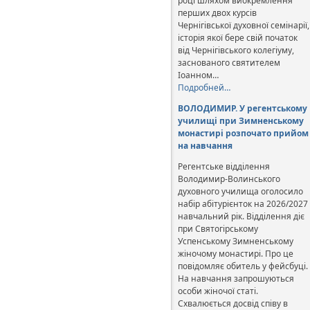
році шляхом виокремлення
перших двох курсів
Чернігівської духовної семінарії,
історія якої бере свій початок
від Чернігівського колегіуму,
заснованого святителем
Іоанном…
Подробней…
ВОЛОДИМИР. У регентському
училищі при Зимненському
монастирі розпочато прийом
на навчання
Регентське відділення
Володимир-Волинського
духовного училища оголосило
набір абітурієнток на 2026/2027
навчальний рік. Відділення діє
при Святогірському
Успенському Зимненському
жіночому монастирі. Про це
повідомляє обитель у фейсбуці.
На навчання запрошуються
особи жіночої статі.
Схвалюється досвід співу в