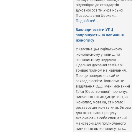
відповідно до стандартів
духовної освіти Української
Православної Церкви….
Подробней…
Заклади освіти УПЦ
запрошують на навчання
іконопису
У Кам’янець-Подільському
іконописному училищі та
іконописному відділенні
Одеської духовної семінарії
триває прийом на навчання.
Про це повідомляє сайти
закладів освіти. Іконописне
відділення ОДС імені монахині
Таїсії (Серапіонової) пропонує
вивчення таких дисциплін, як
іконопис, мозаїка, стінопис і
реставрація ікон та книг. Умови
для освітнього процесу
включають в себе спеціальні
майстерні для поглибленого
вивчення як іконопису, так…