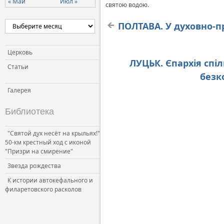
« Май
Июл »
святою водою.
ПОЛТАВА. У духовно-пр
Церковь
ЛУЦЬК. Єпархія спі
Статьи
безк
Галерея
Библиотека
"Святой дух несёт на крыльях!"
50-км крестный ход с иконой
"Призри на смирение"
Звезда рождества
К истории автокефального и
филаретовского расколов