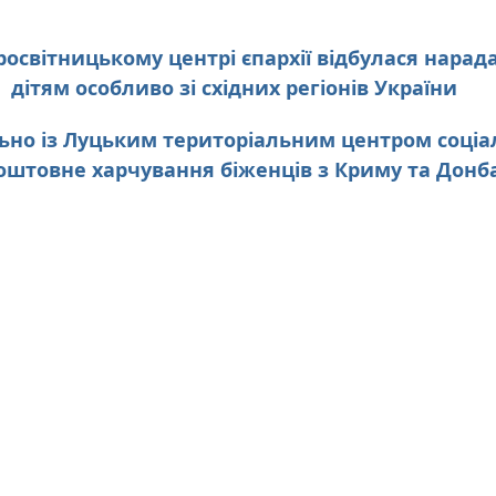
освітницькому центрі єпархії відбулася нарада
дітям особливо зі східних регіонів України
льно із Луцьким територіальним центром соціа
оштовне харчування біженців з Криму та Донб