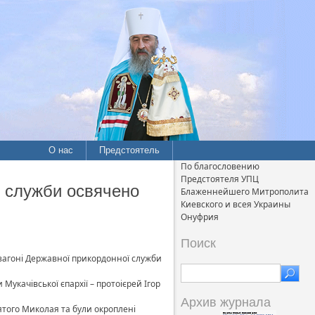
О нас
Предстоятель
По благословению
Предстоятеля УПЦ
 служби освячено
Блаженнейшего Митрополита
Киевского и всея Украины
Онуфрия
Поиск
загоні Державної прикордонної служби
укачівської єпархії – протоієрей Ігор
Архив журнала
ятого Миколая та були окроплені