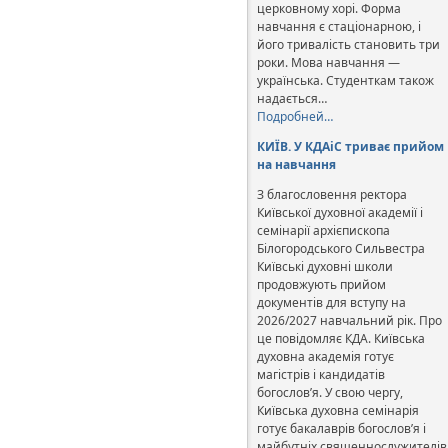
церковному хорі. Форма
навчання є стаціонарною, і
його тривалість становить три
роки. Мова навчання —
українська. Студенткам також
надається…
Подробней…
КИЇВ. У КДАіС триває прийом
на навчання
З благословення ректора
Київської духовної академії і
семінарії архієпископа
Білогородського Сильвестра
Київські духовні школи
продовжують прийом
документів для вступу на
2026/2027 навчальний рік. Про
це повідомляє КДА. Київська
духовна академія готує
магістрів і кандидатів
богослов’я. У свою чергу,
Київська духовна семінарія
готує бакалаврів богослов’я і
майбутніх священнослужителів