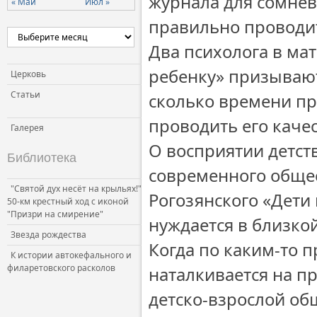
журнала для сомнев
« Май
Июл »
Церковь и власть
правильно проводит
Церковь и общество
Два психолога в ма
Церковь и СМИ
ребенку» призывают
Церковь
Статьи
сколько времени про
проводить его качес
Галерея
О восприятии детст
Библиотека
современного общес
"Святой дух несёт на крыльях!"
Рогозянского «Дети 
50-км крестный ход с иконой
"Призри на смирение"
нуждается в близкой
Звезда рождества
Когда по каким-то 
К истории автокефального и
филаретовского расколов
наталкивается на п
детско-взрослой об