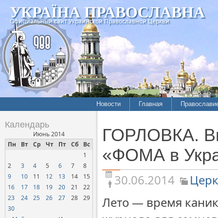
УКРАЇНА ПРАВОСЛАВНА
Официальный сайт Украинской Православной Церкви
Новости
Главная
Православи
Летопись епархий
Богословие
Календарь
ГОРЛОВКА. В
Межконфессиональные
История
Июнь 2014
отношения
Пн
Вт
Ср
Чт
Пт
Сб
Вс
Митрополит
«ФОМА в Укр
1
Нарушения прав
Хроники
верующих
2
3
4
5
6
7
8
30.06.2014
Церк
9
10
11
12
13
14
15
Официальная хроника
16
17
18
19
20
21
22
Расколы, ереси, секты
23
24
25
26
27
28
29
Лето ― время каник
СОЦИАЛЬНОЕ
30
СЛУЖЕНИЕ