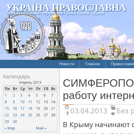
УКРАЇНА ПРАВОСЛАВНА
Официальный сайт Украинской Православной Церкви
Новости
Главная
Православи
Календарь
СИМФЕРОПОЛЬ
Апрель 2013
Пн
Вт
Ср
Чт
Пт
Сб
Вс
работу интер
1
2
3
4
5
6
7
8
9
10
11
12
13
14
03.04.2013
Без 
15
16
17
18
19
20
21
22
23
24
25
26
27
28
29
30
В Крыму начинают 
« Мар
Май »