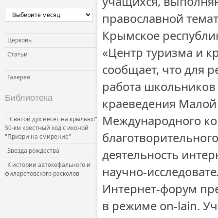
учащихся, выполня
православной тема
Крымское республи
Церковь
«Центр туризма и 
Статьи
сообщает, что для 
Галерея
работа школьников 
Библиотека
краеведения Малой 
Международного ко
"Святой дух несёт на крыльях!"
50-км крестный ход с иконой
благотворительног
"Призри на смирение"
Звезда рождества
деятельность инте
К истории автокефального и
научно-исследовате
филаретовского расколов
Интернет-форум пр
в режиме on-lain. 