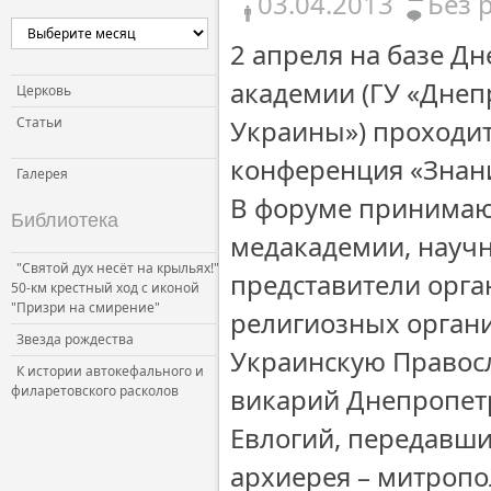
03.04.2013
Без 
2 апреля на базе Д
академии (ГУ «Дне
Церковь
Статьи
Украины») проходит
конференция «Знани
Галерея
В форуме принимают
Библиотека
медакадемии, научн
"Святой дух несёт на крыльях!"
представители орга
50-км крестный ход с иконой
"Призри на смирение"
религиозных орган
Звезда рождества
Украинскую Правос
К истории автокефального и
филаретовского расколов
викарий Днепропет
Евлогий, передавши
архиерея – митропо