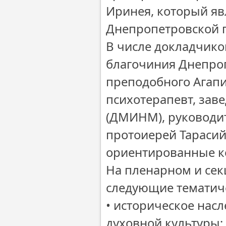
Иринея, который яв
Днепропетровской 
В числе докладчико
благочиния Днепроп
преподобного Агапит
психотерапевт, зав
(ДМИНМ), руководит
протоиерей Тарасий
ориентированные ко
На пленарном и сек
следующие тематич
• историческое нас
духовной культуры;