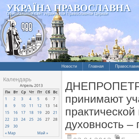
УКРАЇНА ПРАВОСЛАВНА
Официальный сайт Украинской Православной Церкви
Новости
Главная
Православи
Календарь
ДНЕПРОПЕТРО
Апрель 2013
Пн
Вт
Ср
Чт
Пт
Сб
Вс
принимают уч
1
2
3
4
5
6
7
8
9
10
11
12
13
14
практической
15
16
17
18
19
20
21
22
23
24
25
26
27
28
духовность –
29
30
« Мар
Май »