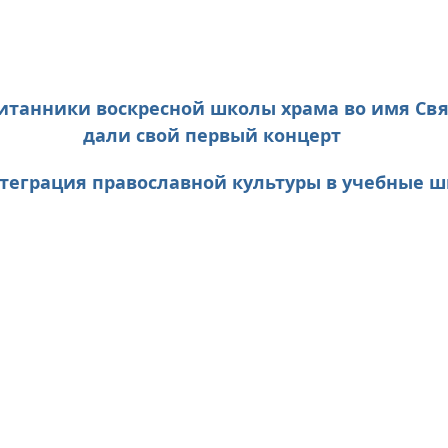
танники воскресной школы храма во имя Свя
дали свой первый концерт
еграция православной культуры в учебные 