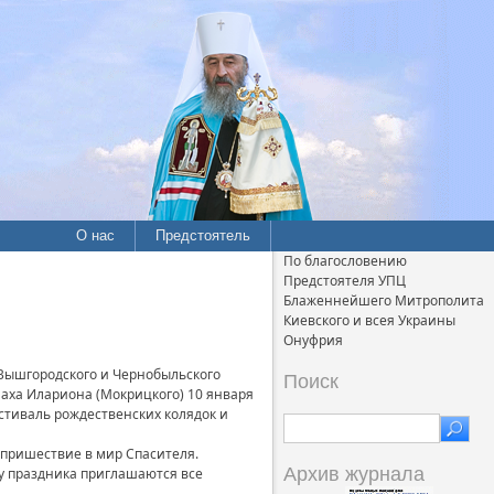
О нас
Предстоятель
По благословению
Предстоятеля УПЦ
Блаженнейшего Митрополита
Киевского и всея Украины
Онуфрия
Вышгородского и Чернобыльского
Поиск
аха Илариона (Мокрицкого) 10 января
стиваль рождественских колядок и
 пришествие в мир Спасителя.
Архив журнала
у праздника приглашаются все