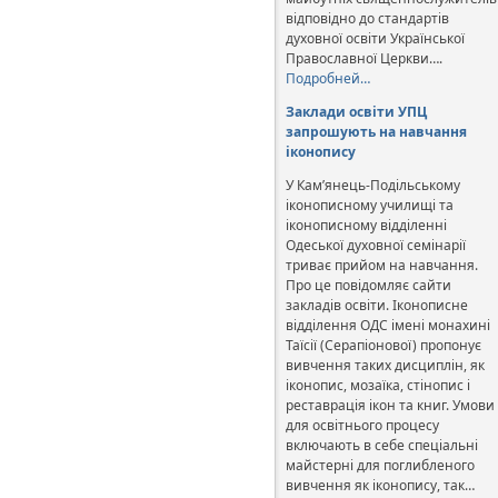
відповідно до стандартів
духовної освіти Української
Православної Церкви….
Подробней…
Заклади освіти УПЦ
запрошують на навчання
іконопису
У Кам’янець-Подільському
іконописному училищі та
іконописному відділенні
Одеської духовної семінарії
триває прийом на навчання.
Про це повідомляє сайти
закладів освіти. Іконописне
відділення ОДС імені монахині
Таїсії (Серапіонової) пропонує
вивчення таких дисциплін, як
іконопис, мозаїка, стінопис і
реставрація ікон та книг. Умови
для освітнього процесу
включають в себе спеціальні
майстерні для поглибленого
вивчення як іконопису, так…