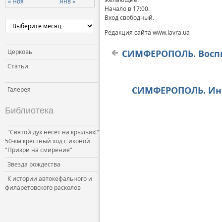
« Ноя
Янв »
Начало в 17:00.
Церковь и власть
Вход свободный.
Церковь и общество
Редакция сайта www.lavra.ua
Церковь и СМИ
Церковь
СИМФЕРОПОЛЬ. Воспи
Статьи
СИМФЕРОПОЛЬ. Инт
Галерея
Библиотека
"Святой дух несёт на крыльях!"
50-км крестный ход с иконой
"Призри на смирение"
Звезда рождества
К истории автокефального и
филаретовского расколов