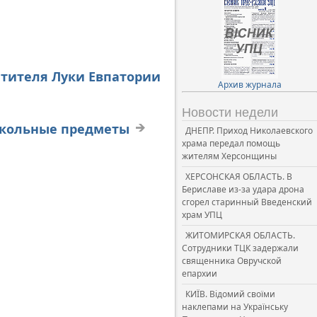
тителя Луки Евпатории
Архив журнала
Новости недели
школьные предметы
ДНЕПР. Приход Николаевского
храма передал помощь
жителям Херсонщины
ХЕРСОНСКАЯ ОБЛАСТЬ. В
Бериславе из-за удара дрона
сгорел старинный Введенский
храм УПЦ
ЖИТОМИРСКАЯ ОБЛАСТЬ.
Сотрудники ТЦК задержали
священника Овручской
епархии
КИЇВ. Відомий своїми
наклепами на Українську