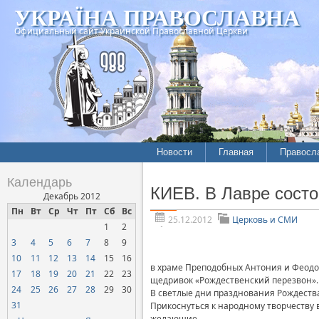
УКРАЇНА ПРАВОСЛАВНА
Официальный сайт Украинской Православной Церкви
Новости
Главная
Правосл
Летопись епархий
Богослов
Календарь
КИЕВ. В Лавре состо
Межконфессиональные
История
Декабрь 2012
отношения
Пн
Вт
Ср
Чт
Пт
Сб
Вс
Митропо
25.12.2012
Церковь и СМИ
1
2
Нарушения прав
Хроники
верующих
3
4
5
6
7
8
9
10
11
12
13
14
15
16
Официальная хроника
в храме Преподобных Антония и Феодо
17
18
19
20
21
22
23
щедривок «Рождественский перезвон».
Расколы, ереси, секты
24
25
26
27
28
29
30
В светлые дни празднования Рождества
СОЦИАЛЬНОЕ
31
Прикоснуться к народному творчеству
СЛУЖЕНИЕ
желающие.