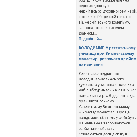
році шляхом виокремлення
перших двох курсів
Чернігівської духовної семінарії,
історія якої бере свій початок
від Чернігівського колегіуму,
заснованого святителем
Іоанном…
Подробней…
ВОЛОДИМИР. У регентському
училищі при Зимненському
монастирі розпочато прийом
на навчання
Регентське відділення
Володимир-Волинського
духовного училища оголосило
набір абітурієнток на 2026/2027
навчальний рік. Відділення діє
при Святогірському
Успенському Зимненському
жіночому монастирі. Про це
повідомляє обитель у фейсбуці.
На навчання запрошуються
особи жіночої статі.
Схвалюється досвід співу в