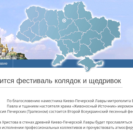
авие
ие
ится фестиваль колядок и щедривок
литы
По благословению наместника Киево-Печерской Лавры митрополита 
Павла и тщанием настоятеля храма «Живоносный Источник» иеромон
сия Печерских (Трапезном) состоится Второй Всеукраинский песенный фе
 Христова в стенах древней Киево-Печерской Лавры будет прославляться
 в исполнении профессиональных коллективов и прочувствовать атмосфер