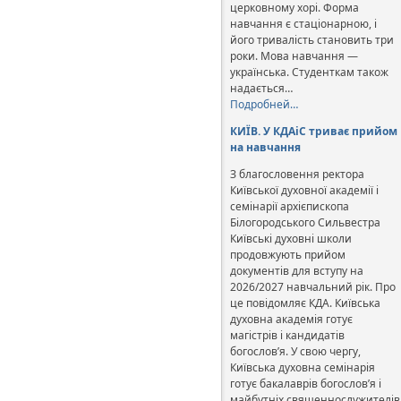
церковному хорі. Форма
навчання є стаціонарною, і
його тривалість становить три
роки. Мова навчання —
українська. Студенткам також
надається…
Подробней…
КИЇВ. У КДАіС триває прийом
на навчання
З благословення ректора
Київської духовної академії і
семінарії архієпископа
Білогородського Сильвестра
Київські духовні школи
продовжують прийом
документів для вступу на
2026/2027 навчальний рік. Про
це повідомляє КДА. Київська
духовна академія готує
магістрів і кандидатів
богослов’я. У свою чергу,
Київська духовна семінарія
готує бакалаврів богослов’я і
майбутніх священнослужителів