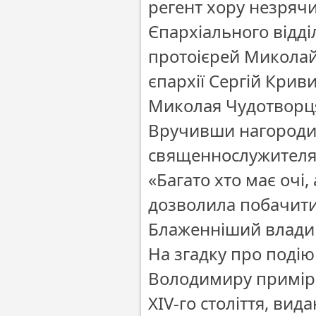
регент хору незряч
Єпархіального відділ
протоієрей Миколай
єпархії Сергій Кри
Миколая Чудотворц
Вручивши нагороди
священнослужителям
«Багато хто має очі,
дозволила побачити
Блаженніший владик
На згадку про поді
Володимиру примірн
ХIV-го століття, вид