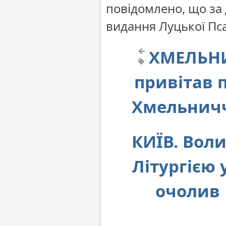
повідомлено, що за 
видання Луцької Псал
ХМЕЛЬНИ
привітав 
Хмельничч
КИЇВ. Воли
Літургією 
очолив