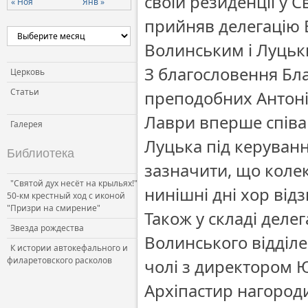
своїй резиденції у 
« Ноя
Янв »
прийняв делегацію В
Волинським і Луць
З благословення Бла
Церковь
Статьи
преподобних Антоні
Лаври вперше співав
Галерея
Луцька під керуван
Библиотека
зазначити, що колек
"Святой дух несёт на крыльях!"
нинішні дні хор від
50-км крестный ход с иконой
"Призри на смирение"
Також у складі деле
Звезда рождества
Волинського відділе
К истории автокефального и
филаретовского расколов
чолі з директором 
Архіпастир нагород