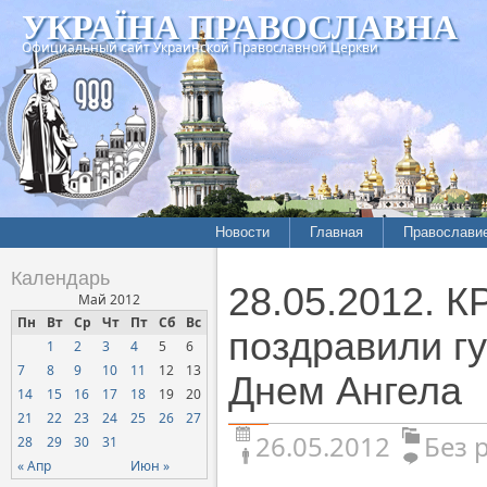
УКРАЇНА ПРАВОСЛАВНА
Официальный сайт Украинской Православной Церкви
Новости
Главная
Православи
Календарь
28.05.2012. 
Май 2012
Пн
Вт
Ср
Чт
Пт
Сб
Вс
поздравили г
1
2
3
4
5
6
7
8
9
10
11
12
13
Днем Ангела
14
15
16
17
18
19
20
21
22
23
24
25
26
27
26.05.2012
Без 
28
29
30
31
« Апр
Июн »