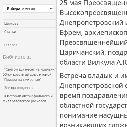
25 мая Преосвящен
Высокопреосвящен
Днепропетровский 
Церковь
Ефрем, архиеписко
Статьи
Преосвященнейший 
Галерея
Царичанский, позд
Библиотека
области Вилкула А.Ю
"Святой дух несёт на крыльях!"
Встреча владык и и
50-км крестный ход с иконой
"Призри на смирение"
Днепропетровской о
Звезда рождества
время поздравлени
К истории автокефального и
филаретовского расколов
областной государс
понимание насущны
возникающих сложны