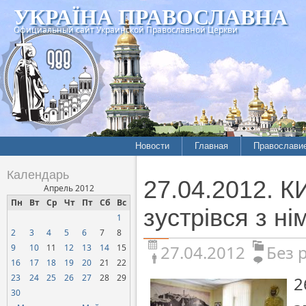
УКРАЇНА ПРАВОСЛАВНА
Официальный сайт Украинской Православной Церкви
Новости
Главная
Православи
Календарь
27.04.2012. К
Апрель 2012
Пн
Вт
Ср
Чт
Пт
Сб
Вс
зустрівся з н
1
2
3
4
5
6
7
8
27.04.2012
Без 
9
10
11
12
13
14
15
16
17
18
19
20
21
22
23
24
25
26
27
28
29
2
30