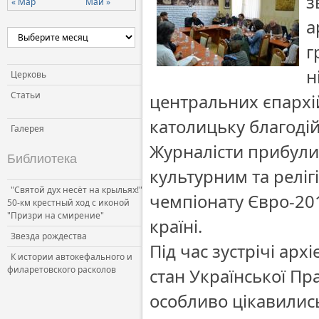
з
« Мар
Май »
а
г
н
Церковь
Статьи
центральних єпархі
католицьку благодійн
Галерея
Журналісти прибули
Библиотека
культурним та релі
"Святой дух несёт на крыльях!"
чемпіонату Євро-20
50-км крестный ход с иконой
"Призри на смирение"
країні.
Звезда рождества
Під час зустрічі ар
К истории автокефального и
филаретовского расколов
стан Української Пр
особливо цікавилис