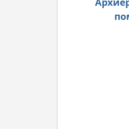
Архие
по