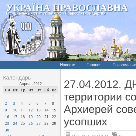
УКРАЇНА ПРАВОСЛАВНА
Официальный сайт Украинской Православной Церкви
Новости
Главная
Православи
Календарь
27.04.2012.
Апрель 2012
Пн
Вт
Ср
Чт
Пт
Сб
Вс
территории с
1
2
3
4
5
6
7
8
Архиерей сов
9
10
11
12
13
14
15
16
17
18
19
20
21
22
усопших
23
24
25
26
27
28
29
30