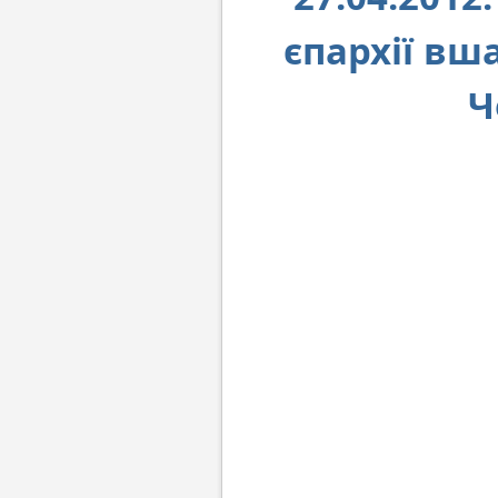
єпархії вш
Ч