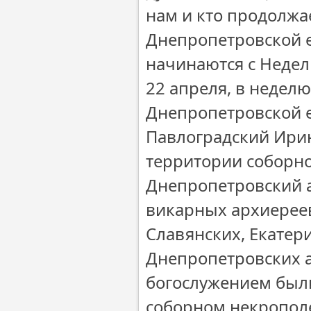
нам и кто продолжа
Днепропетровской 
начинаются с Недел
22 апреля, в недел
Днепропетровской 
Павлоградский Ирин
территории соборно
Днепропетровский 
викарных архиерее
Славянских, Екатер
Днепропетровских 
богослужением были
соборном некропол