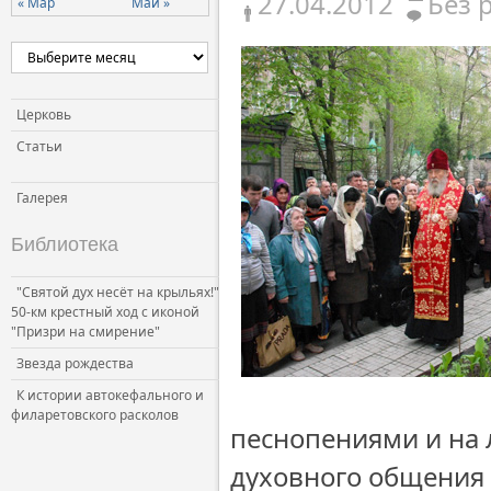
27.04.2012
Без 
« Мар
Май »
Церковь
Статьи
Галерея
Библиотека
"Святой дух несёт на крыльях!"
50-км крестный ход с иконой
"Призри на смирение"
Звезда рождества
К истории автокефального и
филаретовского расколов
песнопениями и на л
духовного общения 