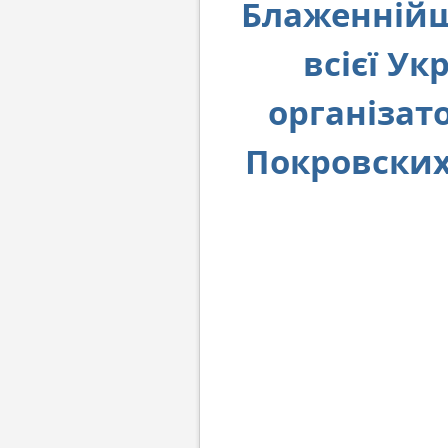
Блаженнійш
всієї Ук
організато
Покровских