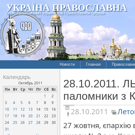
УКРАЇНА ПРАВОСЛАВНА
Официальный сайт Украинской Православной Церкви
Новости
Главная
Православи
Летопись епархий
Богословие
Календарь
28.10.2011. Л
Межконфессиональные
История
Октябрь 2011
отношения
Пн
Вт
Ср
Чт
Пт
Сб
Вс
Митрополит
паломники з 
1
2
Нарушения прав
Хроники
верующих
3
4
5
6
7
8
9
28.10.2011
Лето
10
11
12
13
14
15
16
Официальная хроника
17
18
19
20
21
22
23
Расколы, ереси, секты
24
25
26
27
28
29
30
27 жовтня, єпархію 
СОЦИАЛЬНОЕ
31
СЛУЖЕНИЕ