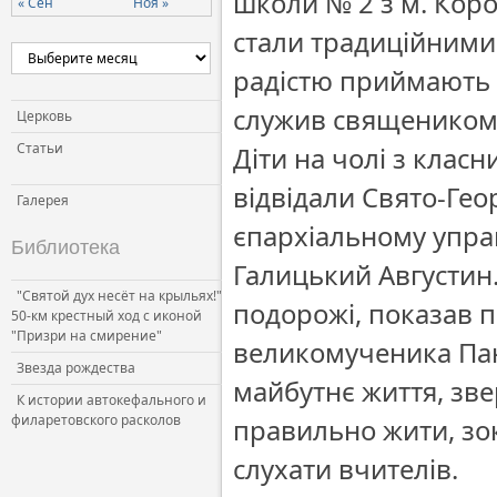
школи № 2 з м. Коро
« Сен
Ноя »
Церковь и власть
стали традиційними,
Церковь и общество
радістю приймають д
Церковь и СМИ
служив священиком
Церковь
Статьи
Діти на чолі з клас
відвідали Свято-Гео
Галерея
єпархіальному управ
Библиотека
Галицький Августин.
"Святой дух несёт на крыльях!"
подорожі, показав па
50-км крестный ход с иконой
"Призри на смирение"
великомученика Пан
Звезда рождества
майбутнє життя, зве
К истории автокефального и
филаретовского расколов
правильно жити, зок
слухати вчителів.