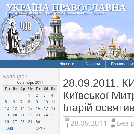
УКРАЇНА ПРАВОСЛАВНА
Официальный сайт Украинской Православной Церкви
Новости
Главная
Православи
Календарь
28.09.2011. 
Сентябрь 2011
Пн
Вт
Ср
Чт
Пт
Сб
Вс
Київської Мит
1
2
3
4
5
6
7
8
9
10
11
Іларій освяти
12
13
14
15
16
17
18
19
20
21
22
23
24
25
28.09.2011
Без 
26
27
28
29
30
« Авг
Окт »