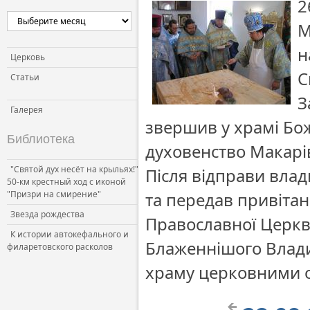
2
М
н
Церковь
С
Статьи
З
Галерея
звершив у храмі Бож
Библиотека
духовенство Макарі
"Святой дух несёт на крыльях!"
Після відправи влад
50-км крестный ход с иконой
"Призри на смирение"
та передав привітан
Звезда рождества
Православної Церкви
К истории автокефального и
Блаженнішого Влади
филаретовского расколов
храму церковними 