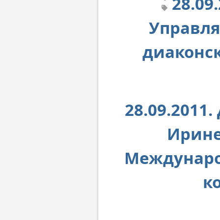
28.09
Управл
диаконс
28.09.2011
Ирине
Междунаро
к