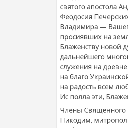
святого апостола А
Феодосия Печерских
Владимира — Вашего
просиявших на земл
Блаженству новой д
дальнейшего многоп
служения на древне
на благо Украинско
на радость всем лю
Ис полла эти, Блаж
Члены Священного 
Никодим, митрополи