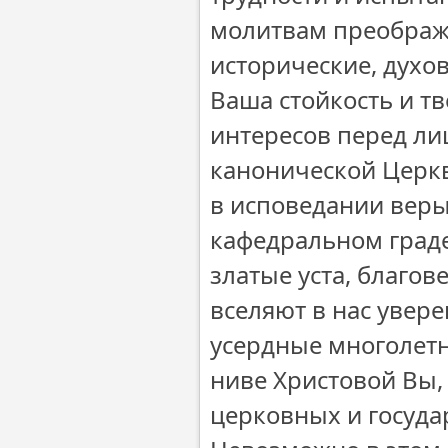
молитвам преобража
исторические, духо
Ваша стойкость и т
интересов перед ли
канонической Церкв
в исповедании веры
кафедральном граде
златые уста, благо
вселяют в нас увере
усердные многолетн
ниве Христовой Вы,
церковных и госуда