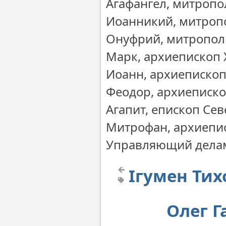
Агафангел, митропо
Иоанникий, митропо
Онуфрий, митропол
Марк, архиепископ 
Иоанн, архиепископ
Феодор, архиеписк
Агапит, епископ Се
Митрофан, архиепис
Управляющий дела
Ігумен Тих
Олег Г