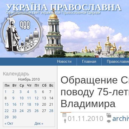
УКРАЇНА ПРАВОСЛАВНА
Официальный сайт Украинской Православной Церкви
Новости
Главная
Православи
Летопись епархий
Богословие
Календарь
Обращение С
Межконфессиональные
История
Ноябрь 2010
отношения
Пн
Вт
Ср
Чт
Пт
Сб
Вс
Митрополит
поводу 75-ле
1
2
3
4
5
6
7
Нарушения прав
Хроники
верующих
8
9
10
11
12
13
14
Владимира
15
16
17
18
19
20
21
Официальная хроника
22
23
24
25
26
27
28
Расколы, ереси, секты
01.11.2010
archi
29
30
СОЦИАЛЬНОЕ
« Окт
Дек »
СЛУЖЕНИЕ