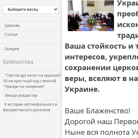
Укра
Церковь и власть
преоб
Церковь и общество
иско
Церковь и СМИ
Церковь
трад
Статьи
Ваша стойкость и 
Галерея
интересов, укреп
Библиотека
сохранении церков
"Святой дух несёт на крыльях!"
веры, вселяют в н
50-км крестный ход с иконой
"Призри на смирение"
Украине.
Звезда рождества
К истории автокефального и
Ваше Блаженство!
филаретовского расколов
Дорогой наш Первос
Ныне вся полнота У