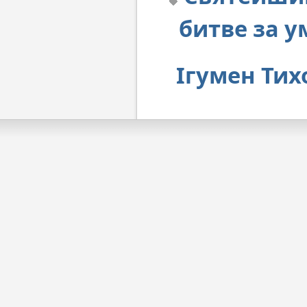
битве за 
Ігумен Тих