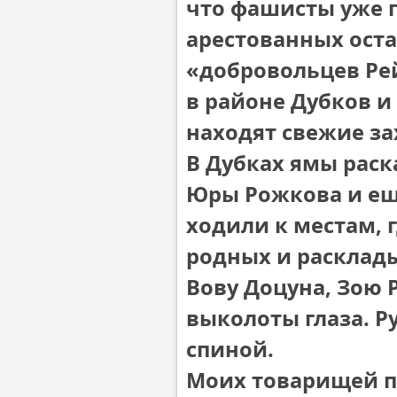
что фашисты уже 
арестованных оста
«добровольцев Рей
в районе Дубков и
находят свежие за
В Дубках ямы раск
Юры Рожкова и ещ
ходили к местам, 
родных и расклады
Вову Доцуна, Зою 
выколоты глаза. Р
спиной.
Моих товарищей п