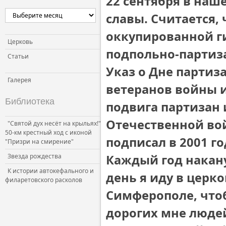
22 сентября в наш
Церковь и власть
славы. Считается, 
Церковь и общество
оккупированной г
Церковь и СМИ
Церковь
подпольно-партиз
Статьи
Указ о Дне парти
Галерея
ветеранов войны и
Библиотека
подвига партизан
Отечественной во
"Святой дух несёт на крыльях!"
50-км крестный ход с иконой
подписал в 2001 го
"Призри на смирение"
Звезда рождества
Каждый год накану
К истории автокефального и
день я иду в церк
филаретовского расколов
Симферополе, что
дорогих мне люде