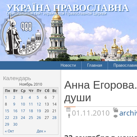
УКРАЇНА ПРАВОСЛАВНА
Официальный сайт Украинской Православной Церкви
Новости
Главная
Православи
Летопись епархий
Богословие
Календарь
Анна Егорова.
Межконфессиональные
История
Ноябрь 2010
отношения
Пн
Вт
Ср
Чт
Пт
Сб
Вс
Митрополит
души
1
2
3
4
5
6
7
Нарушения прав
Хроники
верующих
8
9
10
11
12
13
14
01.11.2010
archi
15
16
17
18
19
20
21
Официальная хроника
22
23
24
25
26
27
28
Расколы, ереси, секты
29
30
СОЦИАЛЬНОЕ
« Окт
Дек »
СЛУЖЕНИЕ