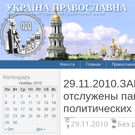
УКРАЇНА ПРАВОСЛАВНА
Официальный сайт Украинской Православной Церкви
Новости
Главная
Православи
Календарь
29.11.2010.З
Ноябрь 2010
Пн
Вт
Ср
Чт
Пт
Сб
Вс
отслужены па
1
2
3
4
5
6
7
8
9
10
11
12
13
14
политических
15
16
17
18
19
20
21
22
23
24
25
26
27
28
29.11.2010
Без 
29
30
« Окт
Дек »