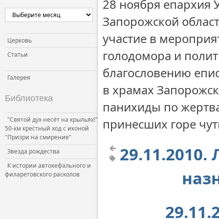
28 ноября епархия 
Запорожской облас
участие в меропри
Церковь
голодомора и полит
Статьи
благословению епи
Галерея
в храмах Запорожск
Библиотека
панихиды по жертва
"Святой дух несёт на крыльях!"
принесших горе чут
50-км крестный ход с иконой
"Призри на смирение"
29.11.2010.
Звезда рождества
К истории автокефального и
наз
филаретовского расколов
29.11