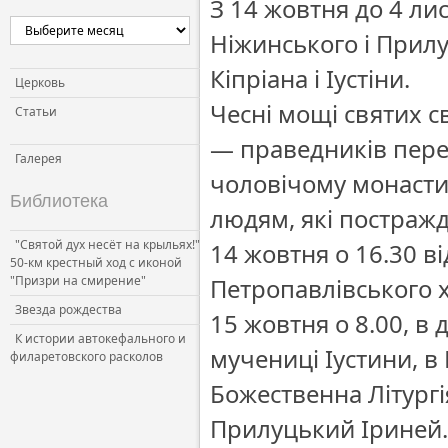
З 14 жовтня до 4 ли
Ніжинського і Прилу
Кіпріана і Іустіни.
Церковь
Чесні мощі святих 
Статьи
— праведників пере
Галерея
чоловічому монасти
Библиотека
людям, які постражда
"Святой дух несёт на крыльях!"
14 жовтня о 16.30 в
50-км крестный ход с иконой
"Призри на смирение"
Петропавлівського 
Звезда рождества
15 жовтня о 8.00, в
К истории автокефального и
мучениці Іустини, в
филаретовского расколов
Божественна Літургі
Прилуцький Іриней.