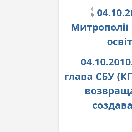
04.10.2
Митрополії 
осві
04.10.20
глава СБУ (К
возвраща
создав