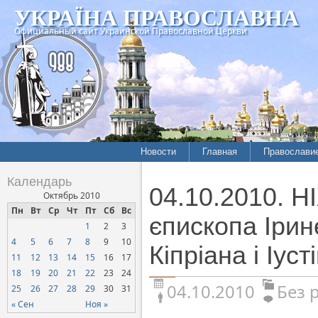
УКРАЇНА ПРАВОСЛАВНА
Официальный сайт Украинской Православной Церкви
Новости
Главная
Православи
Календарь
04.10.2010. 
Октябрь 2010
Пн
Вт
Ср
Чт
Пт
Сб
Вс
єпископа Ірин
1
2
3
4
5
6
7
8
9
10
Кіпріана і Іуст
11
12
13
14
15
16
17
18
19
20
21
22
23
24
04.10.2010
Без 
25
26
27
28
29
30
31
« Сен
Ноя »