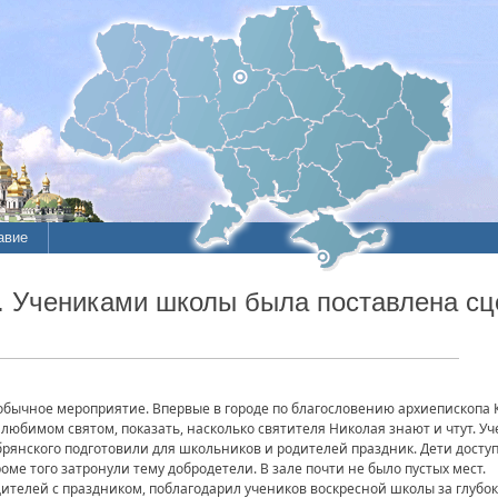
авие
. Учениками школы была поставлена сц
обычное мероприятие. Впервые в городе по благословению архиепископа К
 любимом святом, показать, насколько святителя Николая знают и чтут. У
рянского подготовили для школьников и родителей праздник. Дети досту
кроме того затронули тему добродетели. В зале почти не было пустых мест.
дителей с праздником, поблагодарил учеников воскресной школы за глубо