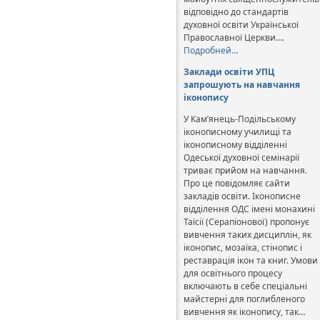
відповідно до стандартів
духовної освіти Української
Православної Церкви….
Подробней…
Заклади освіти УПЦ
запрошують на навчання
іконопису
У Кам’янець-Подільському
іконописному училищі та
іконописному відділенні
Одеської духовної семінарії
триває прийом на навчання.
Про це повідомляє сайти
закладів освіти. Іконописне
відділення ОДС імені монахині
Таїсії (Серапіонової) пропонує
вивчення таких дисциплін, як
іконопис, мозаїка, стінопис і
реставрація ікон та книг. Умови
для освітнього процесу
включають в себе спеціальні
майстерні для поглибленого
вивчення як іконопису, так…