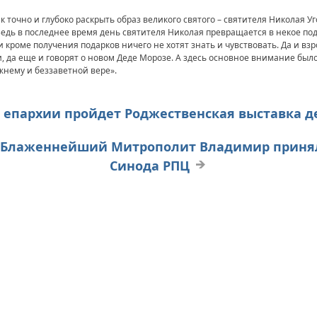
ак точно и глубоко раскрыть образ великого святого – святителя Николая У
Ведь в последнее время день святителя Николая превращается в некое по
и кроме получения подарков ничего не хотят знать и чувствовать. Да и вз
 да еще и говорят о новом Деде Морозе. А здесь основное внимание бы
жнему и беззаветной вере».
 В епархии пройдет Роджественская выставка д
А. Блаженнейший Митрополит Владимир принял
Синода РПЦ