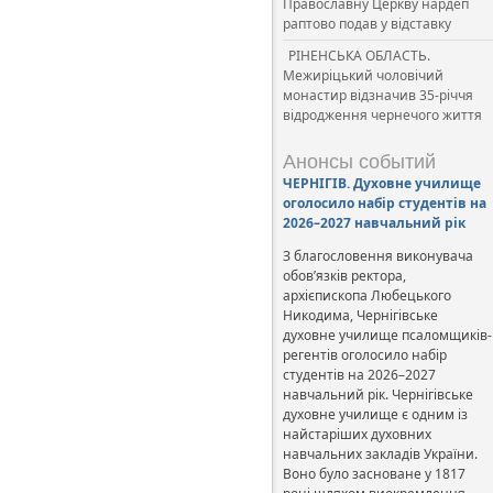
Православну Церкву нардеп
раптово подав у відставку
РІНЕНСЬКА ОБЛАСТЬ.
Межиріцький чоловічий
монастир відзначив 35-річчя
відродження чернечого життя
Анонсы событий
ЧЕРНІГІВ. Духовне училище
оголосило набір студентів на
2026–2027 навчальний рік
З благословення виконувача
обов’язків ректора,
архієпископа Любецького
Никодима, Чернігівське
духовне училище псаломщиків-
регентів оголосило набір
студентів на 2026–2027
навчальний рік. Чернігівське
духовне училище є одним із
найстаріших духовних
навчальних закладів України.
Воно було засноване у 1817