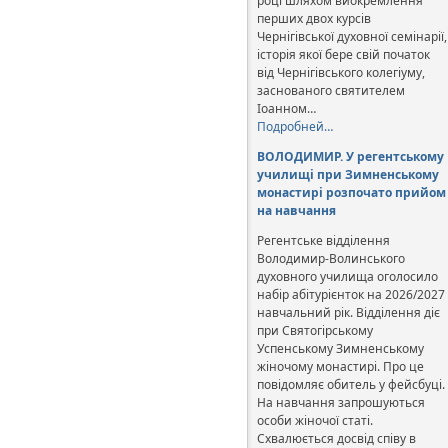
році шляхом виокремлення
перших двох курсів
Чернігівської духовної семінарії,
історія якої бере свій початок
від Чернігівського колегіуму,
заснованого святителем
Іоанном…
Подробней…
ВОЛОДИМИР. У регентському
училищі при Зимненському
монастирі розпочато прийом
на навчання
Регентське відділення
Володимир-Волинського
духовного училища оголосило
набір абітурієнток на 2026/2027
навчальний рік. Відділення діє
при Святогірському
Успенському Зимненському
жіночому монастирі. Про це
повідомляє обитель у фейсбуці.
На навчання запрошуються
особи жіночої статі.
Схвалюється досвід співу в