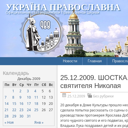
УКРАЇНА ПРАВОСЛАВНА
Официальный сайт Украинской Православной Церкви
Новости
Главная
Правосл
Календарь
25.12.2009. ШОСТКА
Декабрь 2009
святителя Николая
Пн
Вт
Ср
Чт
Пт
Сб
Вс
1
2
3
4
5
6
25.12.2009
Без рубрики
7
8
9
10
11
12
13
14
15
16
17
18
19
20
20 декабря в Доме Культуры прошло не
21
22
23
24
25
26
27
сделала попытка рассказать со сцены о
руководством протоиерея Ярослава Доб
28
29
30
31
этого чудного святого и его подвигах, 
« Ноя
Янв »
Владыка Лука поздравил детей и их ро