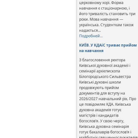
церковному хорі. Форма
навчання є стаціонарною, і
його тривалість становить три
роки. Мова навчання —
українська. Студенткам також
надається…
Подробней…
КИЇВ. У КДАіС триває прийом
на навчання
З благословення ректора
Київської духовної академії і
семінарії архієпископа
Білогородського Сильвестра
Київські духовні школи
продовжують прийом
документів для вступу на
2026/2027 навчальний рік. Про
це повідомляє КДА. Київська
духовна академія готує
магістрів і кандидатів
богослов’я. У свою чергу,
Київська духовна семінарія
готує бакалаврів богослов’я і
майбутніх священнослужителів