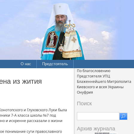
О нас
Предстоятель
По благословению
Предстоятеля УПЦ
ена из жития
Блаженнейшего Митрополита
Киевского и всея Украины
Онуфрия
Поиск
онотопского и Глуховского Луки была
ченики 7-А класса школы №7 под
пно и искренне рассказали о жизни
Архив журнала
кое понимание сути православного