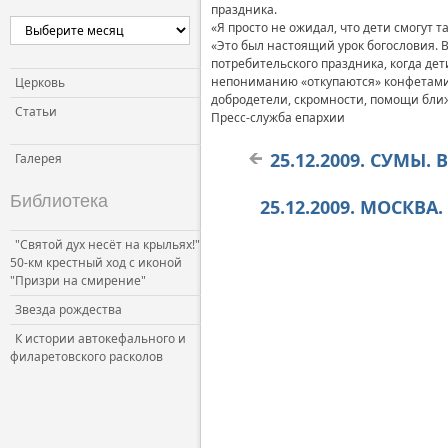
праздника.
«Я просто не ожидал, что дети смогут т
«Это был настоящий урок богословия. 
потребительского праздника, когда дет
непониманию «откупаются» конфетами,
Церковь
добродетели, скромности, помощи бли
Статьи
Пресс-служба епархии
25.12.2009. СУМЫ.
Галерея
Библиотека
25.12.2009. МОСКВ
"Святой дух несёт на крыльях!"
50-км крестный ход с иконой
"Призри на смирение"
Звезда рождества
К истории автокефального и
филаретовского расколов