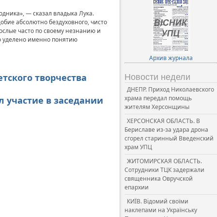
годника», — сказал владыка Лука.
добие абсолютно бездуховного, чисто
рослые часто по своему незнанию и
ло уделено именно понятию
Архив журнала
етского творчества
Новости недели
ДНЕПР. Приход Николаевского
храма передал помощь
 участие в заседании
жителям Херсонщины
ХЕРСОНСКАЯ ОБЛАСТЬ. В
Бериславе из-за удара дрона
сгорел старинный Введенский
храм УПЦ
ЖИТОМИРСКАЯ ОБЛАСТЬ.
Сотрудники ТЦК задержали
священника Овручской
епархии
КИЇВ. Відомий своїми
наклепами на Українську