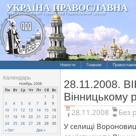
УКРАЇНА ПРАВОСЛАВНА
Официальный сайт Украинской Православной Церкви
Новости
Главная
Православи
Календарь
28.11.2008. 
Ноябрь 2008
Пн
Вт
Ср
Чт
Пт
Сб
Вс
Вінницькому р
1
2
3
4
5
6
7
8
9
28.11.2008
Без 
10
11
12
13
14
15
16
17
18
19
20
21
22
23
24
25
26
27
28
29
30
У селищі Вороновиц
« Окт
Дек »