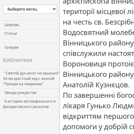
архієпископа Вінниц
території місцевої 
на честь св. Безсріб
Церковь
Водосвятний молебе
Статьи
Вінницького району
Галерея
співслужили настоят
Библиотека
Вороновиця протоіє
Вінницького району
"Святой дух несёт на крыльях!"
50-км крестный ход с иконой
Анатолій Кузнєцов.
"Призри на смирение"
Звезда рождества
По завершенні бого
К истории автокефального и
лікаря Гунько Людми
филаретовского расколов
відкриттям першого 
допомоги у добрій с