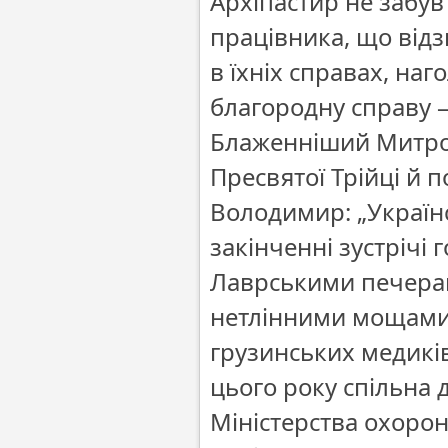
Архіпастир не забув
працівника, що відз
в їхніх справах, на
благородну справу –
Блаженніший Митро
Пресвятої Трійці й
Володимир: „Україн
закінченні зустрічі
Лаврськими печерам
нетлінними мощами 
грузинських медиків 
цього року спільна 
Міністерства охорони