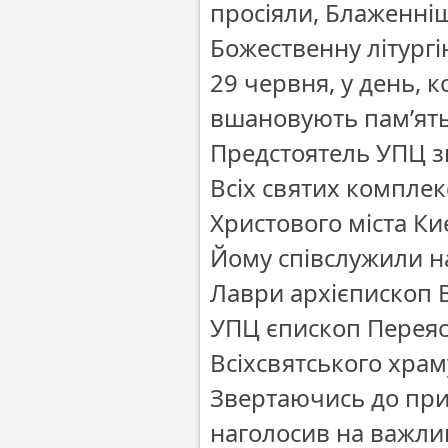
просіяли, Блаженн
Божественну літург
29 червня, у день, 
вшановують пам’ять 
Предстоятель УПЦ зв
Всіх святих компле
Христового міста Киє
Йому співслужили н
Лаври архієпископ 
УПЦ єпископ Переяс
Всіхсвятського храм
Звертаючись до при
наголосив на важлив