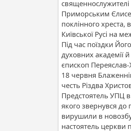
священнослужителі є
Приморським Єлисеє
поклінного хреста, 
Київської Русі на ме
Під час поїздки Йо
духовних академії й
єпископ Переяслав
18 червня Блаженні
честь Різдва Христо
Предстоятель УПЦ в
якого звернувся до 
вирушили в новозбуд
настоятель церкви п