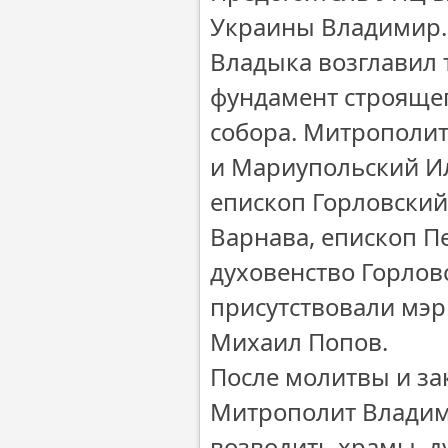
Украины Владимир.
Владыка возглавил 
фундамент строящег
собора. Митрополи
и Мариупольский Ил
епископ Горловский
Варнава, епископ П
духовенство Горлов
присутствовали мэр
Михаил Попов.
После молитвы и з
Митрополит Владими
возводить храмы, д