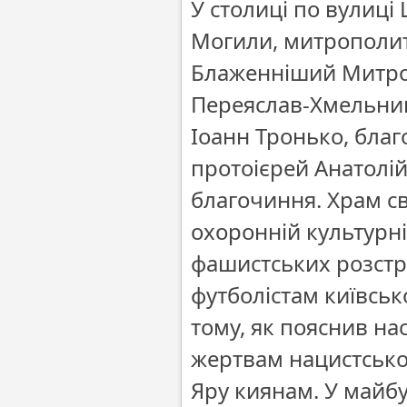
У столиці по вулиці
Могили, митрополит
Блаженніший Митро
Переяслав-Хмельни
Іоанн Тронько, бла
протоієрей Анатолі
благочиння. Храм с
охоронній культурні
фашистських розстр
футболістам київсь
тому, як пояснив на
жертвам нацистсько
Яру киянам. У майбу