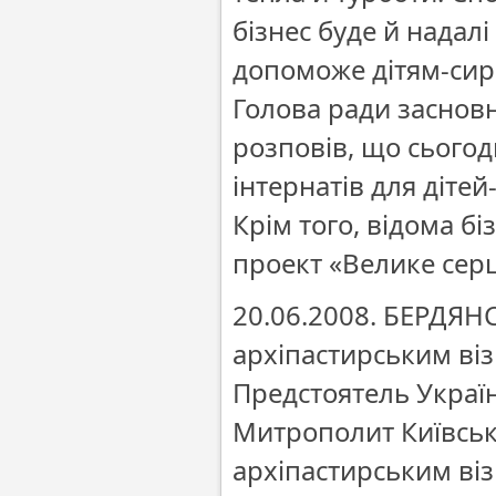
бізнес буде й надал
допоможе дітям-сиро
Голова ради засновн
розповів, що сьогод
інтернатів для дітей
Крім того, відома б
проект «Велике сер
20.06.2008. БЕРДЯ
архіпастирським віз
Предстоятель Украї
Митрополит Київськи
архіпастирським віз