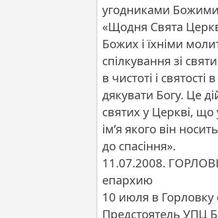
угодниками Божими
«Щодня Свята Церква
Божих і їхніми моли
спілкування зі святи
в чистоті і святості
дякувати Богу. Це д
святих у Церкві, що
ім’я якого він носит
до спасіння».
11.07.2008. ГОРЛОВ
епархию
10 июля в Горловку
Предстоятель УПЦ 