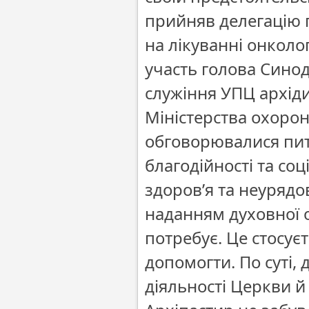
прийняв делегацію пр
на лікуванні онколо
участь голова Синод
служіння УПЦ архіди
Міністерства охорон
обговорювалися пита
благодійності та со
здоров’я та неурядо
наданням духовної о
потребує. Це стосує
допомогти. По суті,
діяльності Церкви й