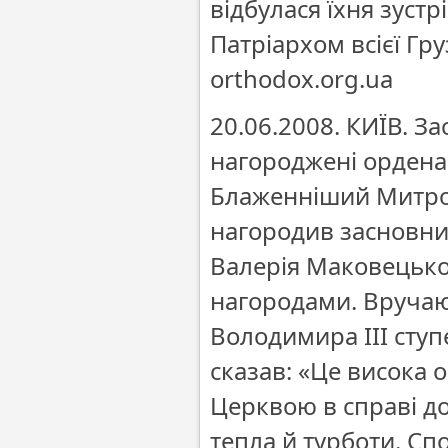
відбулася їхня зуст
Патріархом всієї Гру
orthodox.org.ua
20.06.2008. КИЇВ. З
нагороджені ордена
Блаженніший Митроп
нагородив засновник
Валерія Маковецько
нагородами. Вручаю
Володимира ІІІ сту
сказав: «Це висока 
Церквою в справі д
тепла й турботи. Сп