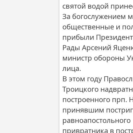
святой водой прине
За богослужением м
общественные и пол
прибыли Президент
Рады Арсений Яценю
министр обороны У
лица.
В этом году Правос
Троицкого надвратн
построенного прп. 
принявшим постриг 
равноапостольного 
привратника в пост