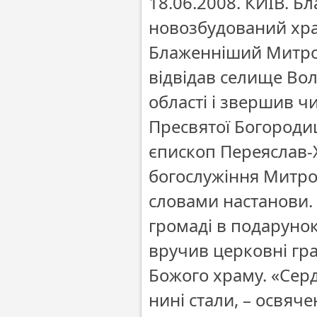
18.06.2008. КИЇВ. 
новозбудований хр
Блаженніший Митроп
відвідав селище Во
області і звершив ч
Пресвятої Богороди
єпископ Переяслав-
богослужіння Митро
словами настанови.
громаді в подаруно
вручив церковні гра
Божого храму. «Серд
нині стали, – освяч