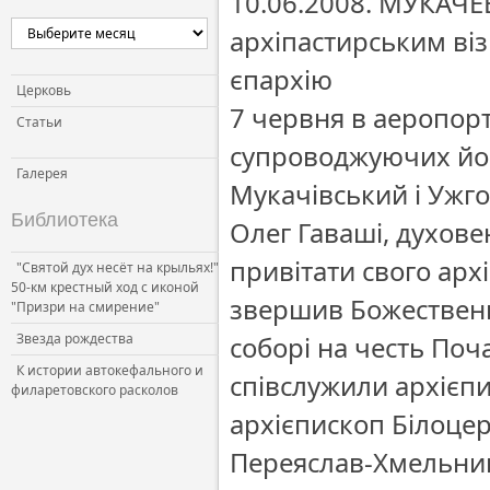
10.06.2008. МУКАЧЕ
Церковь и власть
архіпастирським ві
Церковь и общество
єпархію
Церковь и СМИ
Церковь
7 червня в аеропор
Статьи
супроводжуючих йог
Галерея
Мукачівський і Ужг
Библиотека
Олег Гаваші, духове
привітати свого арх
"Святой дух несёт на крыльях!"
50-км крестный ход с иконой
звершив Божественн
"Призри на смирение"
Звезда рождества
соборі на честь Поч
К истории автокефального и
співслужили архієпи
филаретовского расколов
архієпископ Білоце
Переяслав-Хмельниц