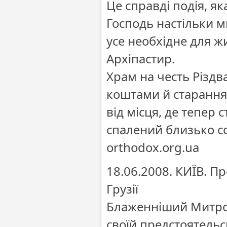
Це справді подія, я
Господь настільки м
усе необхідне для ж
Архіпастир.
Храм на честь Різдв
коштами й старання
від місця, де тепер 
спалений близько со
orthodox.org.ua
18.06.2008. КИЇВ. П
Грузії
Блаженніший Митроп
своїй предстоятельс