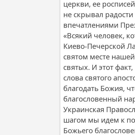
церкви, ее росписе
не скрывал радости
впечатлениями През
«Всякий человек, к
Киево-Печерской Ла
святом месте нашей 
святых. И этот факт
слова святого апост
благодать Божия, чт
благословенный нар
Украинская Правосл
шагом мы идем к п
Божьего благослове