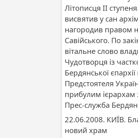
Літописця ІІ ступе
висвятив у сан архі
нагородив правом н
Савійського. По зак
вітальне слово вла
Чудотворця із част
Бердянської єпархії
Предстоятеля Україн
прибулим ієрархам 
Прес-служба Бердянс
22.06.2008. КИЇВ. 
новий храм