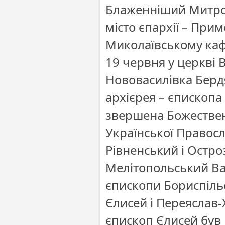
Блаженніший Митроп
місто єпархії – При
Миколаївському каф
19 червня у церкві 
Нововасилівка Берд
архієрея – єпископа
звершена Божественн
Української Правос
Рівненський і Остро
Мелітопольський Вас
єпископи Бориспіль
Єлисей і Переяслав
єпископ Єлисей був