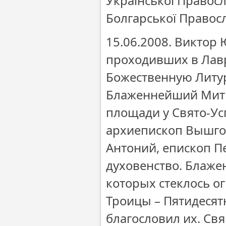
Української Правос
Болгарської Правос
15.06.2008. Виктор
проходивших в Лав
Божественную Литу
Блаженнейший Митр
площади у Свято-Ус
архиепископ Вышго
Антоний, епископ П
духовенство. Блаж
которых стеклось о
Троицы – Пятидесят
благословил их. Св