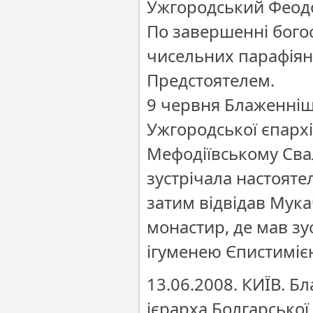
Ужгородський Феодор
По завершенні бог
чисельних парафіян,
Предстоятелем.
9 червня Блаженніш
Ужгородської єпархі
Мефодіївському Сва
зустрічала настоятел
затим відвідав Мук
монастир, де мав зу
ігуменею Єпистиміє
13.06.2008. КИЇВ. 
ієрарха Болгарсько