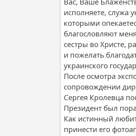
Вас, Ваше Блаженств
исполняете, служа у
которыми опекаетесь
благословляют меня.
сестры во Христе, 
и пожелать благодат
украинского госуда
После осмотра эксп
сопровождении дир
Сергея Кролевца по
Президент был пора
Как истинный люби
принести его фотоа