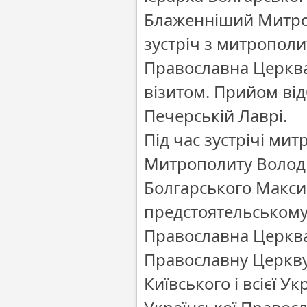
Блаженніший Митроп
зустріч з митропол
Православна Церква
візитом. Прийом від
Печерській Лаврі.
Під час зустрічі ми
Митрополиту Володи
Болгарського Макси
предстоятельському 
Православна Церква 
Православну Церкв
Київського і всієї 