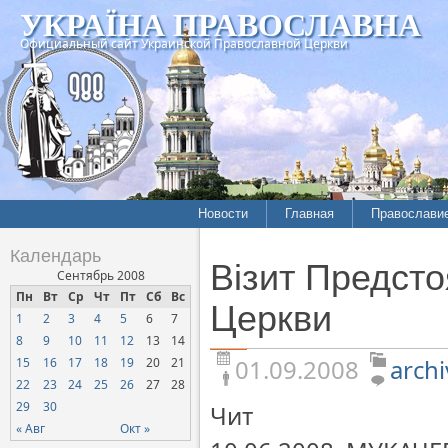
УКРАЇНА ПРАВОСЛАВНА
Официальный сайт Украинской Православной Церкви
Новости
Главная
Православи
Летопись епархий
Богословие
Календарь
Візит Предсто
Межконфессиональные
История
Сентябрь 2008
отношения
Пн
Вт
Ср
Чт
Пт
Сб
Вс
Митрополит
Церкви
1
2
3
4
5
6
7
Нарушения прав
Хроники
верующих
8
9
10
11
12
13
14
01.09.2008
archi
15
16
17
18
19
20
21
Официальная хроника
22
23
24
25
26
27
28
Расколы, ереси, секты
29
30
Чит
СОЦИАЛЬНОЕ
« Авг
Окт »
СЛУЖЕНИЕ