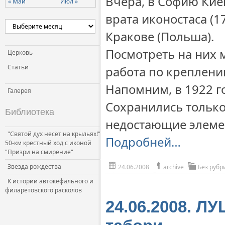
Вчера, в Софию Ки
« Май
Июл »
врата иконостаса (1
Кракове (Польша).
Посмотреть на них м
Церковь
Статьи
работа по креплению
Напомним, в 1922 го
Галерея
Сохранились только
Библиотека
недостающие элеме
"Святой дух несёт на крыльях!"
Подробней…
50-км крестный ход с иконой
"Призри на смирение"
Звезда рождества
24.06.2008
archive
Без рубр
К истории автокефального и
филаретовского расколов
24.06.2008. ЛУ