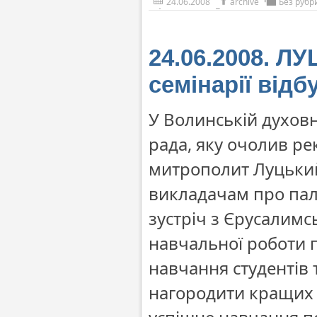
24.06.2008
archive
Без рубр
24.06.2008. Л
семінарії відб
У Волинській духовн
рада, яку очолив р
митрополит Луцький
викладачам про пал
зустріч з Єрусалим
навчальної роботи 
навчання студентів 
нагородити кращих в