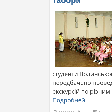
табори
студенти Волинської
передбачено проведе
екскурсій по різним
Подробней…