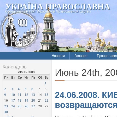
УКРАЇНА ПРАВОСЛАВНА
Официальный сайт Украинской Православной Церкви
Новости
Главная
Православи
Календарь
Июнь 24th, 20
Июнь 2008
Пн
Вт
Ср
Чт
Пт
Сб
Вс
1
2
3
4
5
6
7
8
24.06.2008. К
9
10
11
12
13
14
15
16
17
18
19
20
21
22
возвращаются
23
24
25
26
27
28
29
30