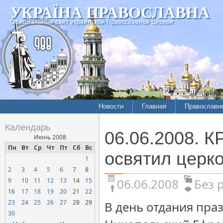
УКРАЇНА ПРАВОСЛАВНА
Официальный сайт Украинской Православной Церкви
Новости
Главная
Православи
Календарь
06.06.2008. 
Июнь 2008
Пн
Вт
Ср
Чт
Пт
Сб
Вс
освятил церк
1
2
3
4
5
6
7
8
06.06.2008
Без 
9
10
11
12
13
14
15
16
17
18
19
20
21
22
23
24
25
26
27
28
29
В день отдания пра
30