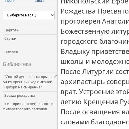
Никопольский Ефрем
« Май
Июл »
Рождества Пресвят
протоиерея Анатол
Божественную литур
Церковь
Статьи
городского благочи
Владыку приветств
Галерея
школы и молодежног
Библиотека
После Литургии сос
"Святой дух несёт на крыльях!"
архипастырь совер
50-км крестный ход с иконой
"Призри на смирение"
врат. Устроение эт
Звезда рождества
летию Крещения Рус
К истории автокефального и
филаретовского расколов
После освящения вл
словами благодарно