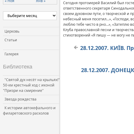
« Ноя
Янв »
Сегодня протоиерей Василий был гост
Церковь и власть
ответственного секретаря Синодальног
своем духовном пути, о творческой и п
Церковь и общество
небесный меня посетил…», «Господи, во
Церковь и СМИ
люблю тебе чисто в рно…», «Затеплю в
Клуба православной песни и творчеств
Церковь
стихотворений «Я пишу — не могу не п
Статьи
28.12.2007. КИЇВ. 
Галерея
Библиотека
28.12.2007. ДОНЕ
"Святой дух несёт на крыльях!"
50-км крестный ход с иконой
"Призри на смирение"
Звезда рождества
К истории автокефального и
филаретовского расколов