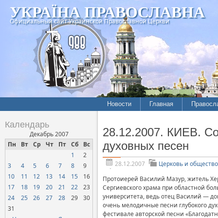
УКРАЇНА ПРАВОСЛАВНА
Официальный сайт Украинской Православной Церкви
Новости
Главная
Правосл
Летопись епархий
Богослов
Календарь
28.12.2007. КИЕВ. С
Межконфессиональные
История
Декабрь 2007
отношения
духовных песен
Пн
Вт
Ср
Чт
Пт
Сб
Вс
Митропо
1
2
Нарушения прав
Хроники
верующих
28.12.2007
Церковь и общество
3
4
5
6
7
8
9
10
11
12
13
14
15
16
Официальная хроника
Протоиерей Василий Мазур, житель Хер
17
18
19
20
21
22
23
Сергиевского храма при областной бол
Расколы, ереси, секты
университета, ведь отец Василий — до
24
25
26
27
28
29
30
очень мелодичные песни глубокого дух
СОЦИАЛЬНОЕ
31
фестивале авторской песни «Благодатн
СЛУЖЕНИЕ