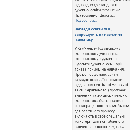
відповідно до стандартів
духовної освіти Української
Православної Церкви….
Подробней…
Заклади освіти УПЦ
запрошують на навчання
іконопису
У Кам’янець-Подільському
іконописному училищі та
іконописному відділенні
Одеської духовної семінарії
триває прийом на навчання.
Про це повідомляє сайти
закладів освіти. Іконописне
відділення ОДС імені монахині
Таїсії (Серапіонової) пропонує
вивчення таких дисциплін, як
іконопис, мозаїка, стінопис і
реставрація ікон та книг. Умови
для освітнього процесу
включають в себе спеціальні
майстерні для поглибленого
вивчення як іконопису, так…