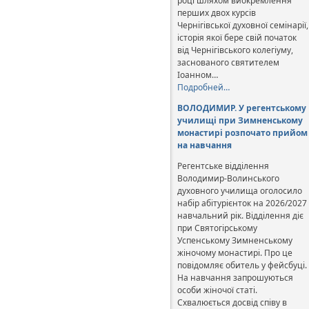
році шляхом виокремлення
перших двох курсів
Чернігівської духовної семінарії,
історія якої бере свій початок
від Чернігівського колегіуму,
заснованого святителем
Іоанном…
Подробней…
ВОЛОДИМИР. У регентському
училищі при Зимненському
монастирі розпочато прийом
на навчання
Регентське відділення
Володимир-Волинського
духовного училища оголосило
набір абітурієнток на 2026/2027
навчальний рік. Відділення діє
при Святогірському
Успенському Зимненському
жіночому монастирі. Про це
повідомляє обитель у фейсбуці.
На навчання запрошуються
особи жіночої статі.
Схвалюється досвід співу в