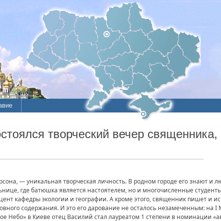
авие
ие
остоялся творческий вечер священника,
литы
сона, — уникальная творческая личность. В родном городе его знают и л
ьнице, где батюшка является настоятелем, но и многочисленные студенты
цент кафедры экологии и географии. А кроме этого, священник пишет и и
овного содержания. И это его дарование не осталось незамеченным: на 
ое Небо» в Киеве отец Василий стал лауреатом 1 степени в номинации «ав