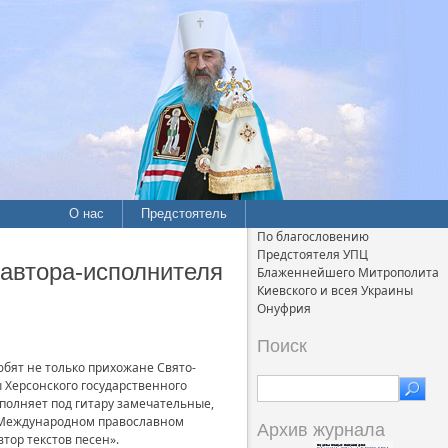
О нас
Предстоятель
По благословению
Предстоятеля УПЦ
 автора-исполнителя
Блаженнейшего Митрополита
Киевского и всея Украины
Онуфрия
Поиск
юбят не только прихожане Свято-
 Херсонского государственного
сполняет под гитару замечательные,
I Международном православном
Архив журнала
тор текстов песен».