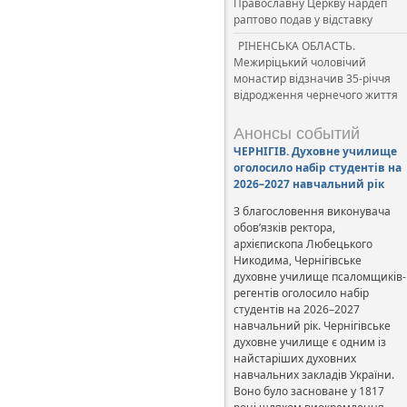
Православну Церкву нардеп
раптово подав у відставку
РІНЕНСЬКА ОБЛАСТЬ.
Межиріцький чоловічий
монастир відзначив 35-річчя
відродження чернечого життя
Анонсы событий
ЧЕРНІГІВ. Духовне училище
оголосило набір студентів на
2026–2027 навчальний рік
З благословення виконувача
обов’язків ректора,
архієпископа Любецького
Никодима, Чернігівське
духовне училище псаломщиків-
регентів оголосило набір
студентів на 2026–2027
навчальний рік. Чернігівське
духовне училище є одним із
найстаріших духовних
навчальних закладів України.
Воно було засноване у 1817