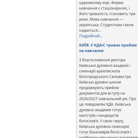
церковному хорі. Форма
навчання є стаціонарною, і
його тривалість становить три
роки. Мова навчання —
українська. Студенткам також
надається…
Подробней…
КИЇВ. У КДАіС триває прийом
на навчання
З благословення ректора
Київської духовної академії і
семінарії архієпископа
Білогородського Сильвестра
Київські духовні школи
продовжують прийом
документів для вступу на
2026/2027 навчальний рік. Про
це повідомляє КДА. Київська
духовна академія готує
магістрів і кандидатів
богослов’я. У свою чергу,
Київська духовна семінарія
готує бакалаврів богослов’я і
майбутніх священнослужителів