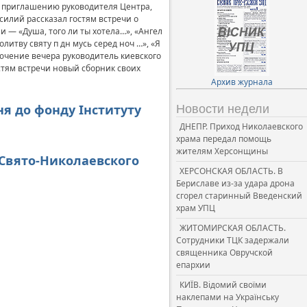
о приглашению руководителя Центра,
илий рассказал гостям встречи о
и — «Душа, того ли ты хотела…», «Ангел
литву святу п дн мусь серед ноч …», «Я
лючение вечера руководитель киевского
стям встречи новый сборник своих
Архив журнала
ня до фонду Інституту
Новости недели
ДНЕПР. Приход Николаевского
храма передал помощь
жителям Херсонщины
 Свято-Николаевского
ХЕРСОНСКАЯ ОБЛАСТЬ. В
Бериславе из-за удара дрона
сгорел старинный Введенский
храм УПЦ
ЖИТОМИРСКАЯ ОБЛАСТЬ.
Сотрудники ТЦК задержали
священника Овручской
епархии
КИЇВ. Відомий своїми
наклепами на Українську