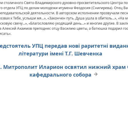
ем столичного Свято-Владимирского духовно-просветительского Центра п
о отдела УПЦ по делам молодежи игумена Феодосия (Снигирева). Отец Вас
реподавательской деятельности. В авторском исполнении прозвучали песн
ззвах к Тебе, услыши мя…», «Закончен путь. Душа ушла в обитель…», «На мо
осковую свечу…», «Благословляю уходящий день…» и многие другие. В зак
а Алексей Ахаимов преподнес отцу Василию цветы, а батюшка подарил го
исать».
Предстоятель УПЦ передав нові раритетні видан
літератури імені Т.Г. Шевченка
ЦК. Митрополит Иларион освятил нижний храм
кафедрального собора