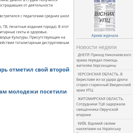
пострадавших от деятельности
 встретился с педагогами средних школ
 ТВ, печатные издания города). В этот
итарные секты и здоровье.
Архив журнала
Дворце Культуры. Присутствующие на
водействия тоталитарным деструктивным
Новости недели
ДНЕПР. Приход Николаевского
храма передал помощь
жителям Херсонщины
рь отметил свой второй
ХЕРСОНСКАЯ ОБЛАСТЬ. В
Бериславе из-за удара дрона
сгорел старинный Введенский
храм УПЦ
елам молодежи посетили
ЖИТОМИРСКАЯ ОБЛАСТЬ.
Сотрудники ТЦК задержали
священника Овручской
епархии
КИЇВ. Відомий своїми
наклепами на Українську