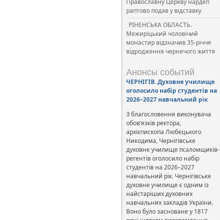
Православну Церкву нардеп
раптово подав у відставку
РІНЕНСЬКА ОБЛАСТЬ.
Межиріцький чоловічий
монастир відзначив 35-річчя
відродження чернечого життя
Анонсы событий
ЧЕРНІГІВ. Духовне училище
оголосило набір студентів на
2026–2027 навчальний рік
З благословення виконувача
обов’язків ректора,
архієпископа Любецького
Никодима, Чернігівське
духовне училище псаломщиків-
регентів оголосило набір
студентів на 2026–2027
навчальний рік. Чернігівське
духовне училище є одним із
найстаріших духовних
навчальних закладів України.
Воно було засноване у 1817