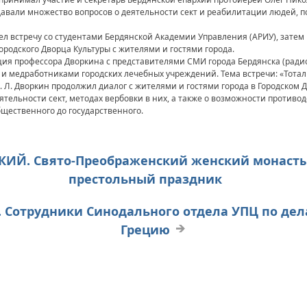
давали множество вопросов о деятельности сект и реабилитации людей, 
вел встречу со студентами Бердянской Академии Управления (АРИУ), затем
ородского Дворца Культуры с жителями и гостями города.
ция профессора Дворкина с представителями СМИ города Бердянска (радио,
 и медработниками городских лечебных учреждений. Тема встречи: «Тотал
 Л. Дворкин продолжил диалог с жителями и гостями города в Городском 
еятельности сект, методах вербовки в них, а также о возможности проти
бщественного до государственного.
ЦКИЙ. Свято-Преображенский женский монасты
престольный праздник
Р. Сотрудники Синодального отдела УПЦ по д
Грецию