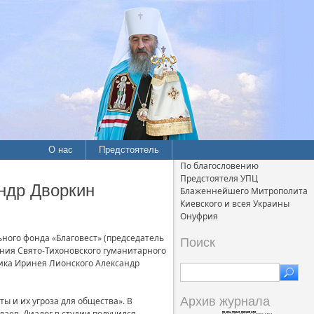
О нас
Предстоятель
По благословению
Предстоятеля УПЦ
ндр Дворкин
Блаженнейшего Митрополита
Киевского и всея Украины
Онуфрия
ного фонда «Благовест» (председатель
Поиск
ения Свято-Тихоновского гуманитарного
ика Иринея Лионского Александр
Архив журнала
ы и их угроза для общества». В
аев. Диалог в студии получился