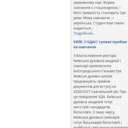
церковному хорі. Форма
навчання є стаціонарною, і
його тривалість становить три
роки. Мова навчання —
українська. Студенткам також
надається…
Подробней…
КИЇВ. У КДАіС триває прийом
на навчання
З благословення ректора
Київської духовної академії і
семінарії архієпископа
Білогородського Сильвестра
Київські духовні школи
продовжують прийом
документів для вступу на
2026/2027 навчальний рік. Про
це повідомляє КДА. Київська
духовна академія готує
магістрів і кандидатів
богослов’я. У свою чергу,
Київська духовна семінарія
готує бакалаврів богослов’я і
майбутніх священнослужителів