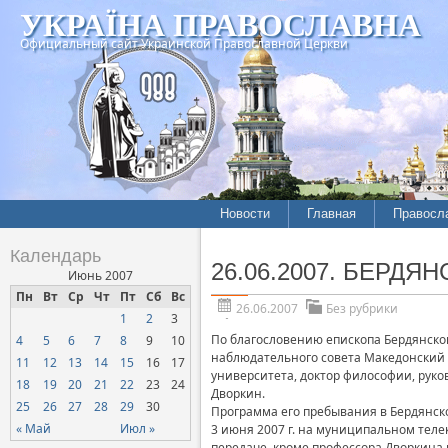
УКРАЇНА ПРАВОСЛАВНА
Официальный сайт Украинской Православной Церкви
Новости
Главная
Правосл
Календарь
26.06.2007. БЕРДЯН
Июнь 2007
Пн
Вт
Ср
Чт
Пт
Сб
Вс
26.06.2007
Без рубрики
1
2
3
По благословению епископа Бердянског
4
5
6
7
8
9
10
наблюдательного совета Македонский А
11
12
13
14
15
16
17
университета, доктор философии, рук
18
19
20
21
22
23
24
Дворкин.
25
26
27
28
29
30
Программа его пребывания в Бердянс
« Май
Июл »
3 июня 2007 г. на муниципальном теле
передаче, кроме профессора Дворкина 