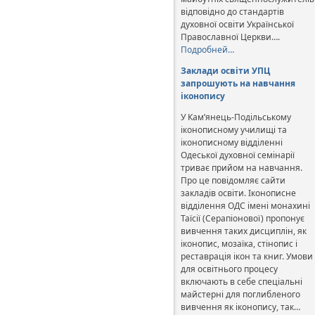
відповідно до стандартів
духовної освіти Української
Православної Церкви….
Подробней…
Заклади освіти УПЦ
запрошують на навчання
іконопису
У Кам’янець-Подільському
іконописному училищі та
іконописному відділенні
Одеської духовної семінарії
триває прийом на навчання.
Про це повідомляє сайти
закладів освіти. Іконописне
відділення ОДС імені монахині
Таїсії (Серапіонової) пропонує
вивчення таких дисциплін, як
іконопис, мозаїка, стінопис і
реставрація ікон та книг. Умови
для освітнього процесу
включають в себе спеціальні
майстерні для поглибленого
вивчення як іконопису, так…