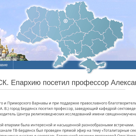
авие
СК. Епархию посетил профессор Алекса
о и Приморского Варнавы и при поддержке православного благотворитель
. В.) город Бердянск посетил профессор, заведующий кафедрой сектовед
оводитель Центра религиоведческих исследований имени священномучен
кой епархии была интересной и насыщенной разнообразными встречами.
канале ТВ-Бердянск был проведен прямой эфир на тему «Тоталитарные сект
принимал участие и секретарь Бердянской епархии протоиерей Олег Никол