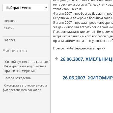
интересным и острым. Телезрители за
тоталитарных сект.
4 июня 2007 г. профессор Дворкин про
Бердянска, а вечером в большом зале Г
Церковь
5 июня 2007 г. прошла пресс-конферен
же день Дворкин встретился с врачами
Статьи
Псевдомедицинские секты». Вечером А.
встречах задавали много вопросов о д
Галерея
организациям на разных уровнях: от о
Пресс-служба Бердянской епархии.
Библиотека
26.06.2007. ХМЕЛЬНИ
"Святой дух несёт на крыльях!"
50-км крестный ход с иконой
"Призри на смирение"
26.06.2007. ЖИТОМИ
Звезда рождества
К истории автокефального и
филаретовского расколов