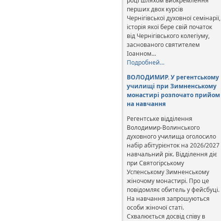
році шляхом виокремлення
перших двох курсів
Чернігівської духовної семінарії,
історія якої бере свій початок
від Чернігівського колегіуму,
заснованого святителем
Іоанном…
Подробней…
ВОЛОДИМИР. У регентському
училищі при Зимненському
монастирі розпочато прийом
на навчання
Регентське відділення
Володимир-Волинського
духовного училища оголосило
набір абітурієнток на 2026/2027
навчальний рік. Відділення діє
при Святогірському
Успенському Зимненському
жіночому монастирі. Про це
повідомляє обитель у фейсбуці.
На навчання запрошуються
особи жіночої статі.
Схвалюється досвід співу в