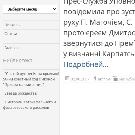
Прес-служба Уповно
повідомила про зуст
руху П. Магочієм, С
Церковь
протоієреєм Дмитром
Статьи
звернутися до Прем`
Галерея
у визнанні Карпатсь
Библиотека
Подробней…
"Святой дух несёт на крыльях!"
50-км крестный ход с иконой
02.06.2007
archive
Без рубр
"Призри на смирение"
Звезда рождества
К истории автокефального и
филаретовского расколов