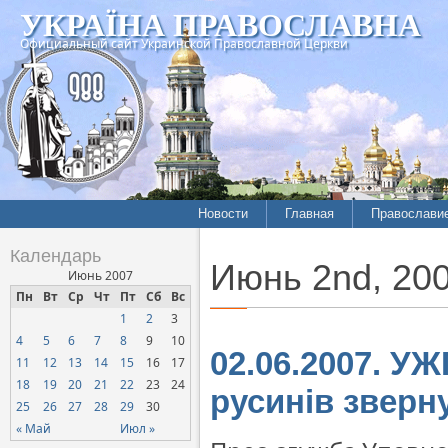
УКРАЇНА ПРАВОСЛАВНА
Официальный сайт Украинской Православной Церкви
Новости
Главная
Православи
Календарь
Июнь 2nd, 20
Июнь 2007
Пн
Вт
Ср
Чт
Пт
Сб
Вс
1
2
3
4
5
6
7
8
9
10
02.06.2007. У
11
12
13
14
15
16
17
18
19
20
21
22
23
24
русинів зверн
25
26
27
28
29
30
« Май
Июл »