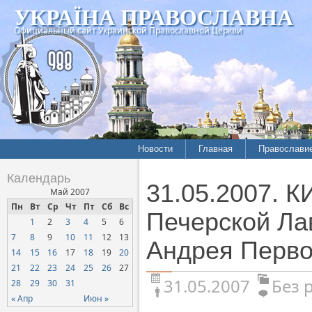
УКРАЇНА ПРАВОСЛАВНА
Официальный сайт Украинской Православной Церкви
Новости
Главная
Православи
Календарь
31.05.2007. К
Май 2007
Пн
Вт
Ср
Чт
Пт
Сб
Вс
Печерской Ла
1
2
3
4
5
6
7
8
9
10
11
12
13
Андрея Перво
14
15
16
17
18
19
20
21
22
23
24
25
26
27
31.05.2007
Без 
28
29
30
31
« Апр
Июн »