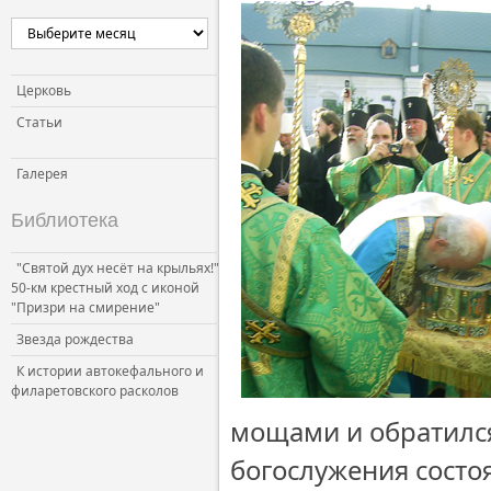
Церковь
Статьи
Галерея
Библиотека
"Святой дух несёт на крыльях!"
50-км крестный ход с иконой
"Призри на смирение"
Звезда рождества
К истории автокефального и
филаретовского расколов
мощами и обратился
богослужения состо