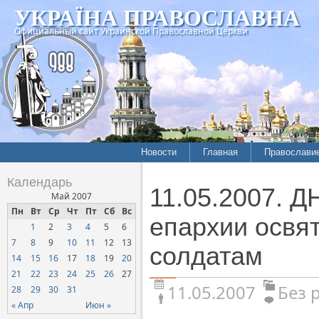
УКРАЇНА ПРАВОСЛАВНА
Официальный сайт Украинской Православной Церкви
Новости
Главная
Православи
Календарь
11.05.2007.
Май 2007
Пн
Вт
Ср
Чт
Пт
Сб
Вс
епархии освя
1
2
3
4
5
6
7
8
9
10
11
12
13
солдатам
14
15
16
17
18
19
20
21
22
23
24
25
26
27
11.05.2007
Без 
28
29
30
31
« Апр
Июн »