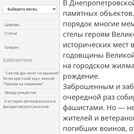
В Днепропетровской
памятных объектов.
порядок многие ме
Церковь
стелы героям Велик
Статьи
исторических мест 
Галерея
годовщины Великой
Библиотека
на городском жилма
"Святой дух несёт на крыльях!"
рождение.
50-км крестный ход с иконой
"Призри на смирение"
Заброшенным и забы
Звезда рождества
очередной раз соби
К истории автокефального и
фашистами. Но — не
филаретовского расколов
жителей и ветеранов
погибших воинов, о