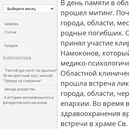
В день памяти в об
прошел митинг. Поч
города, области, м
Церковь
родные погибших. 
Статьи
принял участие кли
Галерея
Намоконов, который
Библиотека
медико-психологич
"Святой дух несёт на крыльях!"
Областной клиниче
50-км крестный ход с иконой
"Призри на смирение"
прошла встреча лик
Звезда рождества
города, области, ч
К истории автокефального и
епархии. Во время 
филаретовского расколов
здравоохранения вр
встречи в храме Св