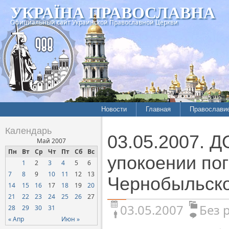
УКРАЇНА ПРАВОСЛАВНА
Официальный сайт Украинской Православной Церкви
Новости
Главная
Православи
Календарь
03.05.2007. 
Май 2007
Пн
Вт
Ср
Чт
Пт
Сб
Вс
упокоении по
1
2
3
4
5
6
7
8
9
10
11
12
13
Чернобыльск
14
15
16
17
18
19
20
21
22
23
24
25
26
27
03.05.2007
Без 
28
29
30
31
« Апр
Июн »