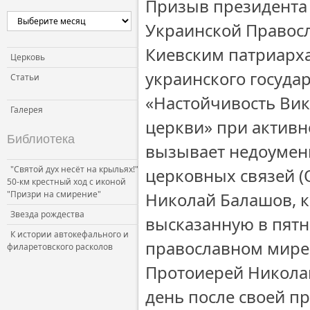
Призыв президента
Украинской Правос
Киевским патриарха
Церковь
украинского государ
Статьи
«Настойчивость Ви
Галерея
церкви» при активн
Библиотека
вызывает недоумени
"Святой дух несёт на крыльях!"
церковных связей (
50-км крестный ход с иконой
"Призри на смирение"
Николай Балашов, к
Звезда рождества
высказанную в пятн
К истории автокефального и
православном мире 
филаретовского расколов
Протоиерей Никола
день после своей п