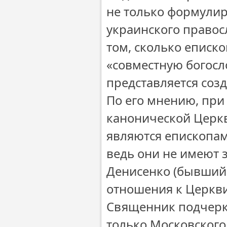
не только формулир
украинского правос
том, сколько еписк
«совместную богосл
представляется соз
По его мнению, при 
канонической Церкв
являются епископам
ведь они не имеют 
Денисенко (бывший
отношения к Церкви,
Священник подчеркн
только Московского