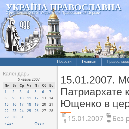
УКРАЇНА ПРАВОСЛАВНА
Официальный сайт Украинской Православной Церкви
Новости
Главная
Православи
Календарь
15.01.2007. 
Январь 2007
Пн
Вт
Ср
Чт
Пт
Сб
Вс
Патриархате 
1
2
3
4
5
6
7
8
9
10
11
12
13
14
Ющенко в цер
15
16
17
18
19
20
21
22
23
24
25
26
27
28
15.01.2007
Без 
29
30
31
« Дек
Фев »