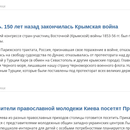
ики
. 150 лет назад закончилась Крымская война
ий конгрессе стран-участниц Восточной (Крымской) войны 1853-56 гг. был
ы.
 Парижского трактата, Россия, признавшая свое поражение в войне, отка
ась на свободу судоходства по Дунаю; отказывалась от протектората над 
 у Турции Каре (в обмен на Севастополь и другие крымские города). Гл
 Черного моря, лишавшее нашу страну Черноморского военного флота. На
ым Турции, которые были поставлены под протекторат всех великих держ
ики
авители православной молодежи Киева посетят П
иева из разных православных приходов столицы готовится посетить Прик
я с представителями молодежных общин западно-украинских центров Льво
 спецшколе-интернате для детей с особыми потребностями планируется п