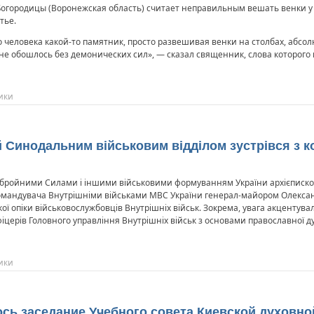
огородицы (Воронежская область) считает неправильным вешать венки у 
тье.
 человека какой-то памятник, просто развешивая венки на столбах, абсол
 не обошлось без демонических сил», — сказал священник, слова которого п
ики
ий Синодальним військовим відділом зустрівся з
і Збройними Силами і іншими військовими формуванням України архієписко
командувача Внутрішніми військами МВС України генерал-майором Олександ
ї опіки військовослужбовців Внутрішніх військ. Зокрема, увага акцентув
церів Головного управління Внутрішніх військ з основами православної дух
ики
ось заседание Учебного совета Киевской духовн