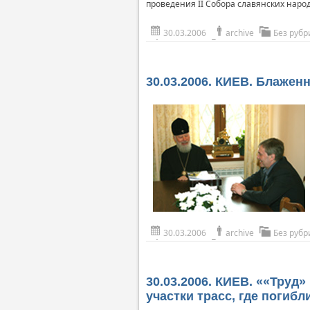
проведения II Собора славянских народ
30.03.2006
archive
Без рубр
30.03.2006. КИЕВ. Блаже
30.03.2006
archive
Без рубр
30.03.2006. КИЕВ. ««Труд
участки трасс, где погиб