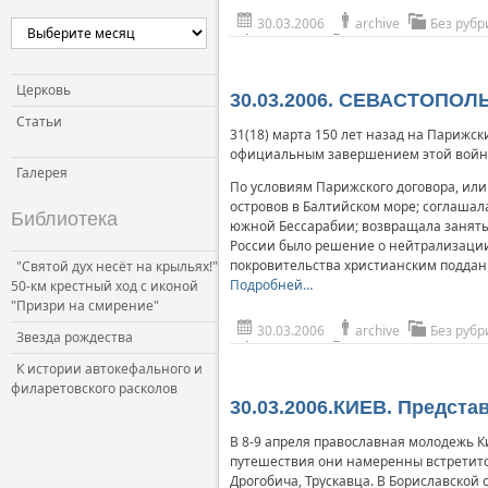
30.03.2006
archive
Без рубр
Церковь
30.03.2006. СЕВАСТОПОЛЬ
Статьи
31(18) марта 150 лет назад на Парижск
официальным завершением этой войн
Галерея
По условиям Парижского договора, или
островов в Балтийском море; соглашал
Библиотека
южной Бессарабии; возвращала занятый
России было решение о нейтрализации
покровительства христианским подданн
"Святой дух несёт на крыльях!"
Подробней…
50-км крестный ход с иконой
"Призри на смирение"
30.03.2006
archive
Без рубр
Звезда рождества
К истории автокефального и
филаретовского расколов
30.03.2006.КИЕВ. Предст
В 8-9 апреля православная молодежь К
путешествия они намеренны встретитс
Дрогобича, Трускавца. В Бориславской