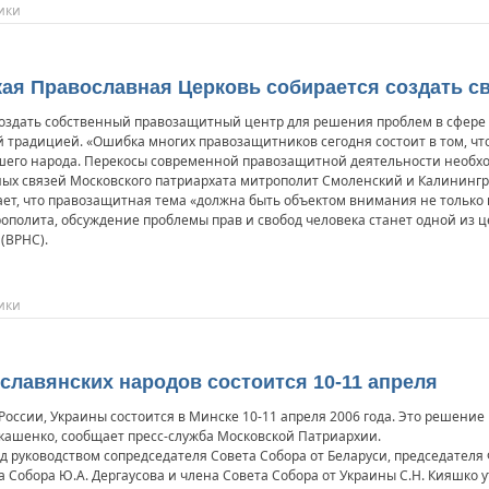
ики
ская Православная Церковь собирается создать 
оздать собственный правозащитный центр для решения проблем в сфере п
 традицией. «Ошибка многих правозащитников сегодня состоит в том, что
его народа. Перекосы современной правозащитной деятельности необхо
ых связей Московского патриархата митрополит Смоленский и Калинингра
ет, что правозащитная тема «должна быть объектом внимания не только г
ополита, обсуждение проблемы прав и свобод человека станет одной из 
(ВРНС).
ики
 славянских народов состоится 10-11 апреля
 России, Украины состоится в Минске 10-11 апреля 2006 года. Это решени
Лукашенко, сообщает пресс-служба Московской Патриархии.
д руководством сопредседателя Совета Собора от Беларуси, председателя
а Собора Ю.А. Дергаусова и члена Совета Собора от Украины С.Н. Кияшко