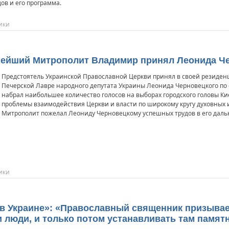
ов и его программа.
ики
ннейший Митрополит Владимир принял Леонида Ч
Предстоятель Украинской Православной Церкви принял в своей резиденц
Печерской Лавре народного депутата Украины Леонида Черновецкого по 
набрал наибольшее количество голосов на выборах городского головы Ки
проблемы взаимодействия Церкви и власти по широкому кругу духовных
Митрополит пожелал Леониду Черновецкому успешных трудов в его дал
ики
» в Украине»: «Православный священник призыва
ли люди, и только потом устанавливать там памят