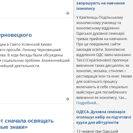
запрошують на навчання
іконопису
У Кам’янець-Подільському
іконописному училищі та
іконописному відділенні
Одеської духовної семінарії
ерновецкого
триває прийом на навчання.
Про це повідомляє сайти
ии в Свято-Успенской Киево-
закладів освіти. Іконописне
его просьбе. Леонид Черновецкий
відділення ОДС імені монахині
ева. В ходе беседы были обсуждены
Таїсії (Серапіонової) пропонує
 и социальных проблем. Блаженнейший
вивчення таких дисциплін, як
ьнейшей деятельности.
іконопис, мозаїка, стінопис і
реставрація ікон та книг. Умови
для освітнього процесу
включають в себе спеціальні
майстерні для поглибленого
вивчення як іконопису, так…
Подробней…
ОДЕСА. Духовна семінарія
оголошує набір на підготовчі
ет сначала освящать
курси для абітурієнтів
ные знаки»
13 червня при Одеській