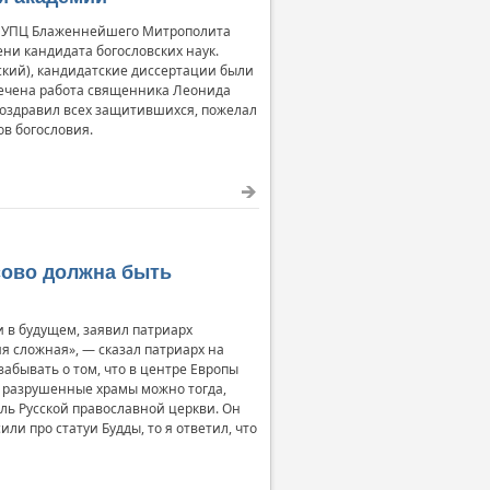
я УПЦ Блаженнейшего Митрополита
ни кандидата богословских наук.
кий), кандидатские диссертации были
мечена работа священника Леонида
поздравил всех защитившихся, пожелал
ов богословия.
сово должна быть
 в будущем, заявил патриарх
ия сложная», — сказал патриарх на
абывать о том, что в центре Европы
ь разрушенные храмы можно тогда,
ель Русской православной церкви. Он
ли про статуи Будды, то я ответил, что