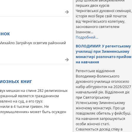
році шляхом виокремлення
перших двох курсів
Чернігівської духовної семінарії,
історія якої бере свій початок
від Чернігівського колегіуму,
заснованого святителем
Іоанном…
инок
Подробней…
. Михайло Загрійчук освятив районний
ВОЛОДИМИР. У регентському
училищі при Зимненському
монастирі розпочато прийом
на навчання
Регентське відділення
Володимир-Волинського
гиозных книг
духовного училища оголосило
набір абітурієнток на 2026/2027
вух мешках на спине 282 религиозных
навчальний рік. Відділення діє
адержанный является гражданином
при Святогірському
ено на суд, а его груз:
Успенському Зимненському
нили в 4 тысячи гривен. Не
жіночому монастирі. Про це
«злоумышленник» может быть осужден
повідомляє обитель у фейсбуці.
На навчання запрошуються
особи жіночої статі.
Схвалюється досвід співу в