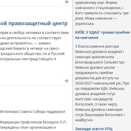
церковному хорі. Форма
навчання є стаціонарною, і
його тривалість становить три
роки. Мова навчання —
свой правозащитный центр
українська.
КИЇВ. У КДАіС триває прийом
рав и свобод человека в соответствии
на навчання
 их деятельность не соответствует
димо исправлять», — заявил
З благословення ректора
дский Кирилл в четверг на пресс-
Київської духовної академії і
ражданского общества, но и Русской
семінарії архієпископа
центральных тем предстоящего Х
Білогородського Сильвестра
Київські духовні школи
продовжують прийом
документів для вступу на
2026/2027 навчальний рік. Про
це повідомляє КДА. Київська
духовна академія готує
магістрів і кандидатів
богослов’я. У свою чергу,
Київська духовна семінарія
е Исполкома Совета Собора поддержал
готує бакалаврів богослов’я і
майбутніх
 Федерации профсоюзов Беларуси Л.П.
 утверждены план организации и
Заклади освіти УПЦ