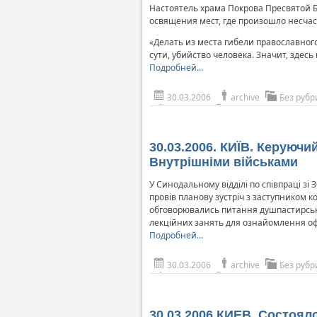
Настоятель храма Покрова Пресвятой Б
освящения мест, где произошло несчас
«Делать из места гибели православного
сути, убийство человека. Значит, здесь
Подробней…
30.03.2006
archive
Без рубр
30.03.2006. КИЇВ. Керуюч
Внутрішніми військами
У Синодальному відділі по співпраці з
провів планову зустріч з заступником 
обговорювались питання душпастирсько
лекційних занять для ознайомлення офі
Подробней…
30.03.2006
archive
Без рубр
30.03.2006.КИЕВ. Состоял