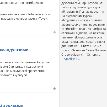
дорог в память о погибших до
духовній семінарії розпочнуть
роботу підготовчі курси для
абітурієнтів. Під час навчання
ютно неправильно. Гибель — это, по
на підготовчих курсах
риводит в четверг газета «Труд».
абітурієнти зможуть оцінити
рівень своїх знань, перевірити
серйозність власних намірів та
отримати відповіді на важливі
питання. До програми курсів
входять оглядові лекції з таких
дисциплін: — Святе Письмо
 командуючими
Нового Завіту; — Святе Письмо
Старого Завіту; — Основи…
Подробней…
п Львівський і Галицький Августин
ром Савченко. У ході зустрічі
алась на можливості проведення
овності і культури.
ой академии