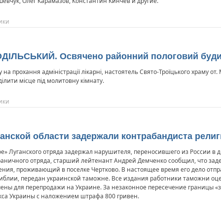
евчук, Олег Карамазов, Константин Кинчев и другие.
ики
ОДІЛЬСЬКИЙ. Освячено районний пологовий буд
 на прохання адміністрації лікарні, настоятель Свято-Троїцького храму от
ілити місце під молитовну кімнату.
ики
ганской области задержали контрабандиста рели
» Луганского отряда задержал нарушителя, переносившего из России в д
ограничного отряда, старший лейтенант Андрей Демченко сообщил, что з
ия, проживающий в поселке Чертково. В настоящее время его дело отправл
иблии, передан украинской таможне. Все издания работники таможни оце
чены для перепродажи на Украине. За незаконное пересечение границы 
кса Украины с наложением штрафа 800 гривен.