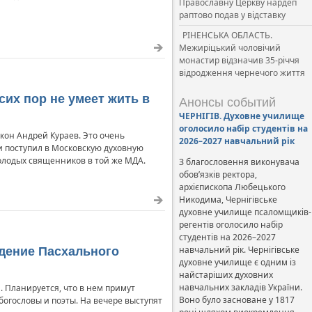
Православну Церкву нардеп
раптово подав у відставку
РІНЕНСЬКА ОБЛАСТЬ.
Межиріцький чоловічий
монастир відзначив 35-річчя
відродження чернечого життя
сих пор не умеет жить в
Анонсы событий
ЧЕРНІГІВ. Духовне училище
оголосило набір студентів на
он Андрей Кураев. Это очень
2026–2027 навчальний рік
и поступил в Московскую духовную
молодых священников в той же МДА.
З благословення виконувача
обов’язків ректора,
архієпископа Любецького
Никодима, Чернігівське
духовне училище псаломщиків-
регентів оголосило набір
студентів на 2026–2027
навчальний рік. Чернігівське
дение Пасхального
духовне училище є одним із
найстаріших духовних
навчальних закладів України.
. Планируется, что в нем примут
Воно було засноване у 1817
огословы и поэты. На вечере выступят