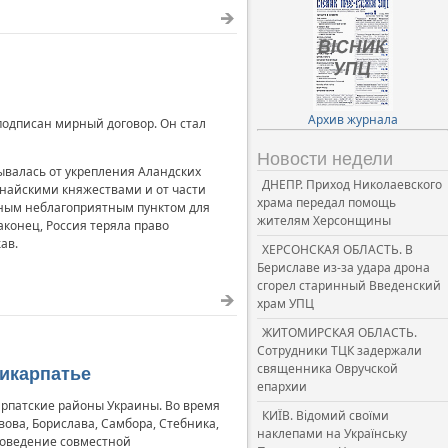
Архив журнала
 подписан мирный договор. Он стал
Новости недели
зывалась от укрепления Аландских
ДНЕПР. Приход Николаевского
дунайскими княжествами и от части
храма передал помощь
авным неблагоприятным пунктом для
жителям Херсонщины
конец, Россия теряла право
ав.
ХЕРСОНСКАЯ ОБЛАСТЬ. В
Бериславе из-за удара дрона
сгорел старинный Введенский
храм УПЦ
ЖИТОМИРСКАЯ ОБЛАСТЬ.
Сотрудники ТЦК задержали
священника Овручской
рикарпатье
епархии
арпатские районы Украины. Во время
КИЇВ. Відомий своїми
ва, Борислава, Самбора, Стебника,
наклепами на Українську
роведение совместной