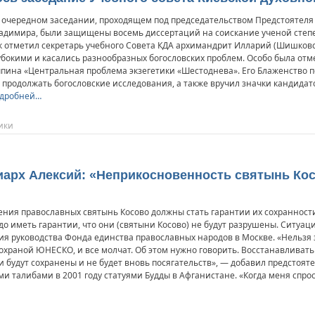
 очередном заседании, проходящем под председательством Предстоятел
адимира, были защищены восемь диссертаций на соискание ученой степе
к отметил секретарь учебного Совета КДА архимандрит Илларий (Шишковс
убокими и касались разнообразных богословских проблем. Особо была от
пина «Центральная проблема экзегетики «Шестоднева». Его Блаженство 
 продолжать богословские исследования, а также вручил значки кандидат
дробней…
ики
риарх Алексий: «Неприкосновенность святынь Ко
ния православных святынь Косово должны стать гарантии их сохранности
адо иметь гарантии, что они (святыни Косово) не будут разрушены. Ситуац
ия руководства Фонда единства православных народов в Москве. «Нельзя з
охраной ЮНЕСКО, и все молчат. Об этом нужно говорить. Восстанавливат
и будут сохранены и не будет вновь посягательств», — добавил предстоят
 талибами в 2001 году статуями Будды в Афганистане. «Когда меня спроси