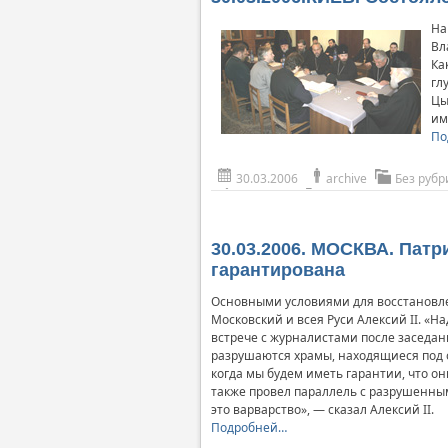
На
Вл
Ка
гл
Цы
им
По
30.03.2006
archive
Без рубр
30.03.2006. МОСКВА. Пат
гарантирована
Основными условиями для восстановле
Московский и всея Руси Алексий II. «Н
встрече с журналистами после заседан
разрушаются храмы, находящиеся под 
когда мы будем иметь гарантии, что он
также провел параллель с разрушенными
это варварство», — сказал Алексий II.
Подробней…