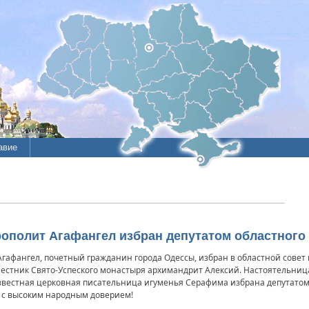
авие
трополит Агафангел избран депутатом областного
афангел, почетный гражданин города Одессы, избран в областной совет 
естник Свято-Успеского монастыря архимандрит Алексий. Настоятельница
звестная церковная писательница игуменья Серафима избрана депутатом 
 с высоким народным доверием!