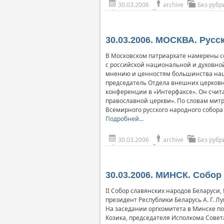
30.03.2006
archive
Без рубр
30.03.2006. МОСКВА. Рус
В Московском патриархате намерены с
с российской национальной и духовной
мнению и ценностям большинства наш
председатель Отдела внешних церковн
конференции в «Интерфаксе». Он счита
православной церкви». По словам митр
Всемирного русского народного собора 
Подробней…
30.03.2006
archive
Без рубр
30.03.2006. МИНСК. Собор
II Собор славянских народов Беларуси,
президент Республики Беларусь А. Г. 
На заседании оргкомитета в Минске по
Козика, председателя Исполкома Совет