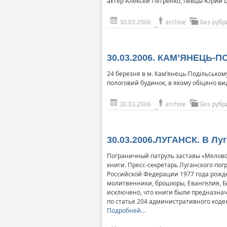
актер Алексей Петренко, певцы Юрий Ш
30.03.2006
archive
Без рубр
30.03.2006. КАМ’ЯНЕЦЬ-П
24 березня в м. Кам’янець-Подільському
пологовий будинок, в якому обіцяно вид
30.03.2006
archive
Без рубр
30.03.2006.ЛУГАНСК. В Лу
Пограничный патруль заставы «Меловое
книги. Пресс-секретарь Луганского п
Российской Федерации 1977 года рожден
молитвенники, брошюры, Евангелия, Б
исключено, что книги были предназна
по статье 204 административного коде
Подробней…