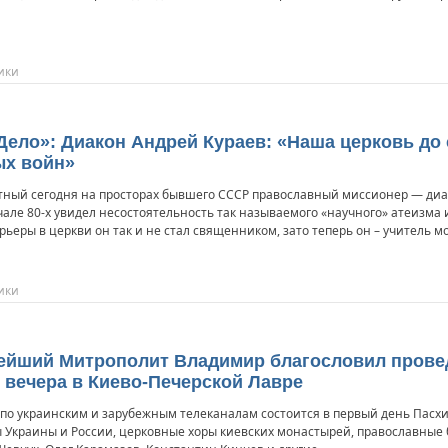
ики
«Дело»: Диакон Андрей Кураев: «Наша церковь до 
х войн»
тный сегодня на просторах бывшего СССР православный миссионер — диак
але 80-х увидел несостоятельность так называемого «научного» атеизма 
рьеры в церкви он так и не стал священником, зато теперь он – учитель 
ики
нейший Митрополит Владимир благословил прове
 вечера в Киево-Печерской Лавре
 по украинским и зарубежным телеканалам состоится в первый день Пасхи
 Украины и России, церковные хоры киевских монастырей, православные б