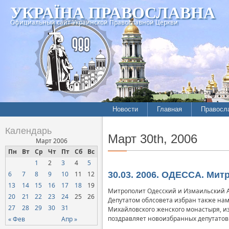
УКРАЇНА ПРАВОСЛАВНА
Официальный сайт Украинской Православной Церкви
Новости
Главная
Правосл
Календарь
Март 30th, 2006
Март 2006
Пн
Вт
Ср
Чт
Пт
Сб
Вс
1
2
3
4
5
6
7
8
9
10
11
12
30.03. 2006. ОДЕССА. Ми
13
14
15
16
17
18
19
Митрополит Одесский и Измаильский Аг
20
21
22
23
24
25
26
Депутатом облсовета избран также нам
27
28
29
30
31
Михайловского женского монастыря, и
поздравляет новоизбранных депутатов
« Фев
Апр »