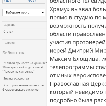
областного телевид
« Дек
Фев »
Храму» вызвал боль
прямо в студию по 
возможность получи
Церковь
Статьи
области православн
участия протоиерей
Галерея
иерей Дмитрий Мир
Библиотека
Максим Блощица, и
"Святой дух несёт на крыльях!"
телепрограммы стал
50-км крестный ход с иконой
"Призри на смирение"
от иных вероиспове
Звезда рождества
Православная Церко
К истории автокефального и
филаретовского расколов
который невидимо п
подробно была раск