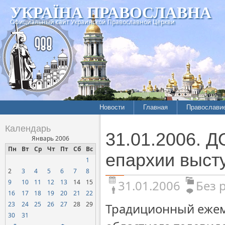
УКРАЇНА ПРАВОСЛАВНА
Официальный сайт Украинской Православной Церкви
Новости
Главная
Православи
Календарь
31.01.2006. 
Январь 2006
Пн
Вт
Ср
Чт
Пт
Сб
Вс
епархии выст
1
2
3
4
5
6
7
8
31.01.2006
Без 
9
10
11
12
13
14
15
16
17
18
19
20
21
22
23
24
25
26
27
28
29
Традиционный ежем
30
31