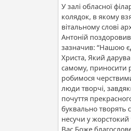
У залі обласної філ
колядок, в якому взя
вітальному слові а
Антоній поздоровив 
зазначив: “Нашою 
Христа, Який дарув
самому, приносити р
робимося черствими,
люди творчі, завдяк
почуття прекрасног
буквально творять 
несучи у жорстокий 
Вас Боже благослове