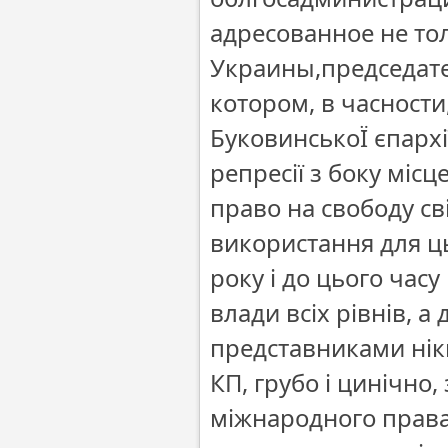
адресованное не тол
Украины,председате
котором, в часности
БуковинськоЇ єпархі
репресії з боку місц
право на свободу св
використання для ц
року і до цього часу
влади всіх рівнів, а 
представниками ніки
КП, грубо і цинічно,
міжнародного права