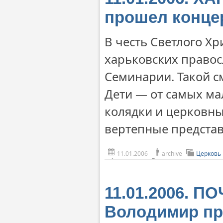
прошел конце
В честь Светлого Х
харьковских правос
Семинарии. Такой с
Дети — от самых ма
колядки и церковн
вертепные представ
11.01.2006
archive
Церковь
11.01.2006. П
Володимир про