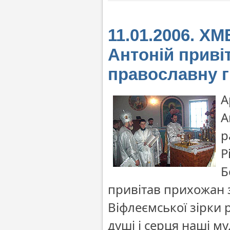
11.01.2006. 
Антоній приві
православну г
А
А
р
Р
Б
привітав прихожан з
Віфлеємської зірки 
душі і серця наші м