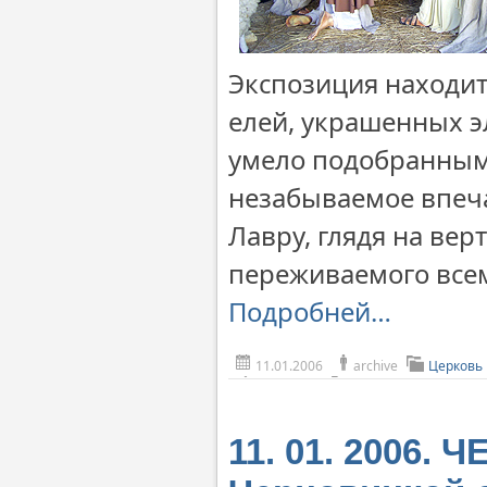
Экспозиция находит
елей, украшенных э
умело подобранным 
незабываемое впеч
Лавру, глядя на вер
переживаемого всем
Подробней…
11.01.2006
archive
Церковь
11. 01. 2006.