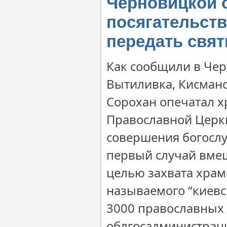
Черновицкой 
посягательств
передать свя
Как сообщили в Чер
Вытиливка, Кисманск
Сорохан опечатал 
Православной Церкв
совершения богослу
первый случай вмеш
целью захвата храм
называемого “киевс
3000 православных
облгосадминистраци