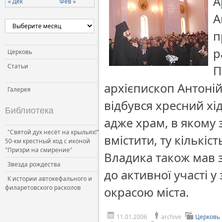
А
« Дек
Фев »
Церковь и власть
А
Церковь и общество
п
Церковь и СМИ
р
Церковь
Статьи
П
архієпископ Антоній
Галерея
відбувся хресний хі
Библиотека
адже храм, в якому 
"Святой дух несёт на крыльях!"
вмістити, ту кількі
50-км крестный ход с иконой
"Призри на смирение"
Владика також мав з
Звезда рождества
до активної участі 
К истории автокефального и
филаретовского расколов
окрасою міста.
11.01.2006
archive
Церковь