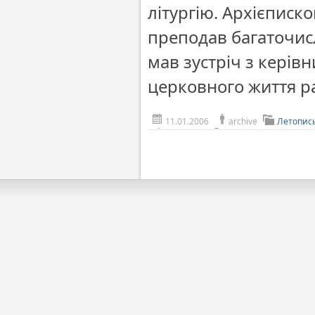
літургію. Архієписко
преподав багаточис
мав зустріч з керів
церковного життя р
11.01.2006
archive
Летопис