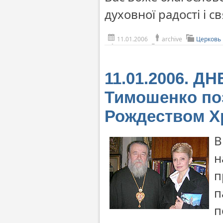
духовної радості і с
11.01.2006
archive
Церковь
11.01.2006. 
Тимошенко по
Рождеством 
В
н
п
п
п