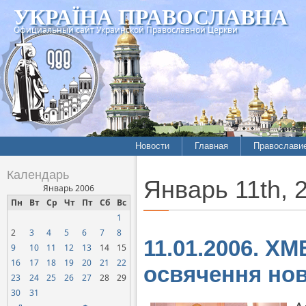
УКРАЇНА ПРАВОСЛАВНА
Официальный сайт Украинской Православной Церкви
Новости
Главная
Православи
Летопись епархий
Богословие
Календарь
Январь 11th, 
Межконфессиональные
История
Январь 2006
отношения
Пн
Вт
Ср
Чт
Пт
Сб
Вс
Митрополит
1
Нарушения прав
Хроники
верующих
2
3
4
5
6
7
8
11.01.2006. Х
9
10
11
12
13
14
15
Официальная хроника
16
17
18
19
20
21
22
освячення но
Расколы, ереси, секты
23
24
25
26
27
28
29
СОЦИАЛЬНОЕ
30
31
СЛУЖЕНИЕ