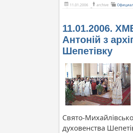
11.01.2006
archive
Официал
11.01.2006. 
Антоній з архі
Шепетівку
Свято-Михайлівськог
духовенства Шепеті