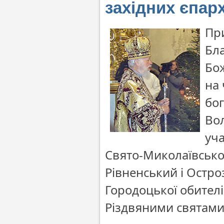
західних єпарх
При
Бл
Бож
на 
бо
Вол
уча
Свято-Миколаївсько
Рівненський і Остр
Городоцької обител
Різдвяними святами