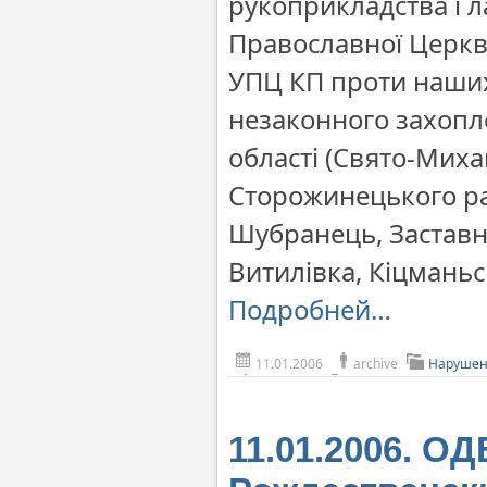
рукоприкладства і 
Православної Церкви
УПЦ КП проти наших
незаконного захопл
області (Свято-Миха
Сторожинецького рай
Шубранець, Заставні
Витилівка, Кіцманьс
Подробней…
11.01.2006
archive
Нарушен
11.01.2006. О