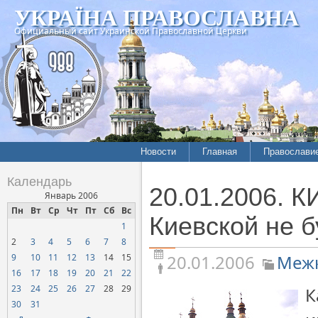
УКРАЇНА ПРАВОСЛАВНА
Официальный сайт Украинской Православной Церкви
Новости
Главная
Православи
Летопись епархий
Богословие
Календарь
20.01.2006. 
Межконфессиональные
История
Январь 2006
отношения
Пн
Вт
Ср
Чт
Пт
Сб
Вс
Митрополит
Киевской не б
1
Нарушения прав
Хроники
верующих
2
3
4
5
6
7
8
20.01.2006
Межк
9
10
11
12
13
14
15
Официальная хроника
16
17
18
19
20
21
22
Расколы, ереси, секты
23
24
25
26
27
28
29
К
СОЦИАЛЬНОЕ
30
31
СЛУЖЕНИЕ