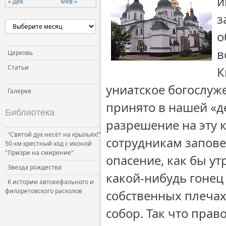
и
« Дек
Фев »
Церковь и власть
з
Церковь и общество
о
Церковь и СМИ
в
Церковь
Статьи
К
униатское богослуж
Галерея
принято в нашей «де
Библиотека
разрешение на эту 
"Святой дух несёт на крыльях!"
сотрудникам запове
50-км крестный ход с иконой
"Призри на смирение"
опасение, как бы ут
Звезда рождества
какой-нибудь гонец
К истории автокефального и
филаретовского расколов
собственных плечах
собор. Так что пра