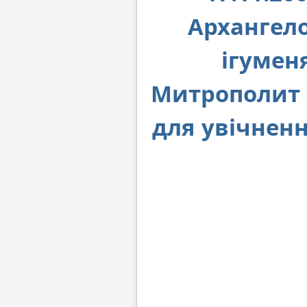
Архангел
ігумен
Митрополит 
для увічненн