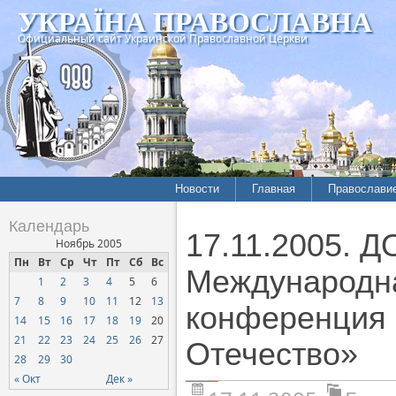
УКРАЇНА ПРАВОСЛАВНА
Официальный сайт Украинской Православной Церкви
Новости
Главная
Православи
Календарь
17.11.2005. 
Ноябрь 2005
Пн
Вт
Ср
Чт
Пт
Сб
Вс
Международна
1
2
3
4
5
6
7
8
9
10
11
12
13
конференция 
14
15
16
17
18
19
20
21
22
23
24
25
26
27
Отечество»
28
29
30
« Окт
Дек »