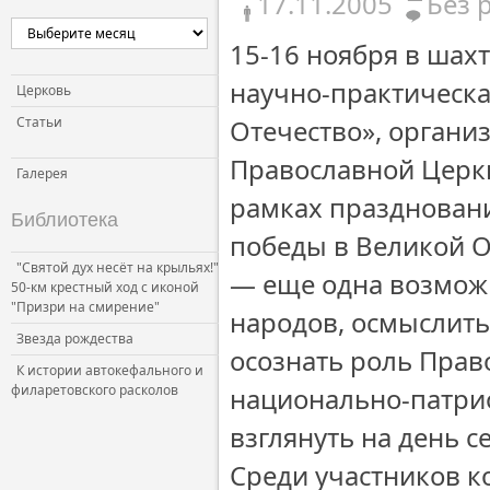
17.11.2005
Без 
15-16 ноября в шах
научно-практическа
Церковь
Статьи
Отечество», органи
Православной Церк
Галерея
рамках праздновани
Библиотека
победы в Великой О
"Святой дух несёт на крыльях!"
— еще одна возможн
50-км крестный ход с иконой
"Призри на смирение"
народов, осмыслить
Звезда рождества
осознать роль Прав
К истории автокефального и
филаретовского расколов
национально-патрио
взглянуть на день 
Среди участников 