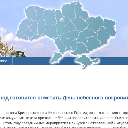
авие
род готовится отметить День небесного покровит
ю епископа Криворожского и Никопольского Ефрема, по согласованию с гор
 великомученик Никита признан небесным покровителем Никополя. Было 
ря. В этом году праздничные мероприятия начнутся с Божественной Литург