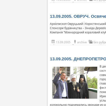
13.09.2005. ОВРУЧ. Освя
Архієпископ Овруцький і Коростенський
Спонсори будівництва – Зінаїда Дерев
Компанія “Міжнародний кораловий клуб”
13.09.2005
archive
Без рубр
13.09.2005. ДНЕПРОПЕТРО
В де
сост
совм
горо
глав
фест
поже
Ирин
услы
колокольню поднимались звонари из ра