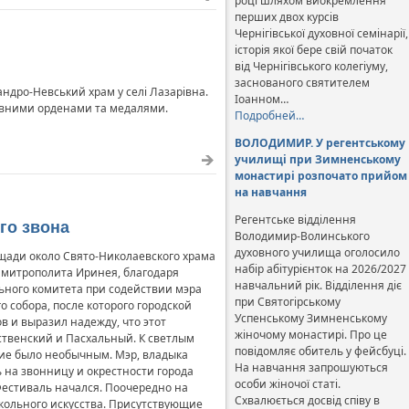
році шляхом виокремлення
перших двох курсів
Чернігівської духовної семінарії,
історія якої бере свій початок
від Чернігівського колегіуму,
заснованого святителем
андро-Невський храм у селі Лазарівна.
Іоанном…
ковними орденами та медалями.
Подробней…
ВОЛОДИМИР. У регентському
училищі при Зимненському
монастирі розпочато прийом
на навчання
Регентське відділення
го звона
Володимир-Волинського
духовного училища оголосило
щади около Свято-Николаевского храма
набір абітурієнток на 2026/2027
 митрополита Иринея, благодаря
навчальний рік. Відділення діє
ьного комитета при содействии мэра
при Святогірському
 собора, после которого городской
Успенському Зимненському
в и выразил надежду, что этот
жіночому монастирі. Про це
ственский и Пасхальный. К светлым
повідомляє обитель у фейсбуці.
ие было необычным. Мэр, владыка
На навчання запрошуються
на звонницу и окрестности города
особи жіночої статі.
Фестиваль начался. Поочередно на
Схвалюється досвід співу в
окольного искусства. Присутствующие