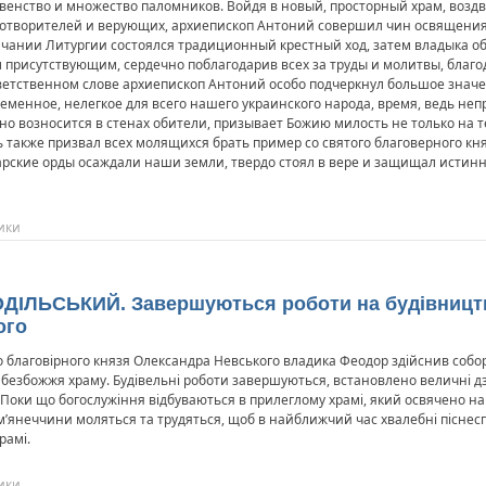
венство и множество паломников. Войдя в новый, просторный храм, воздв
готворителей и верующих, архиепископ Антоний совершил чин освящения
чании Литургии состоялся традиционный крестный ход, затем владыка о
 присутствующим, сердечно поблагодарив всех за труды и молитвы, благо
етственном слове архиепископ Антоний особо подчеркнул большое знач
еменное, нелегкое для всего нашего украинского народа, время, ведь неп
о возносится в стенах обители, призывает Божию милость не только на те
также призвал всех молящихся брать пример со святого благоверного кня
тарские орды осаждали наши земли, твердо стоял в вере и защищал истин
ики
ОДІЛЬСЬКИЙ. Завершуються роботи на будівництв
ого
о благовірного князя Олександра Невського владика Феодор здійснив собо
 безбожжя храму. Будівельні роботи завершуються, встановлено величні дз
Поки що богослужіння відбуваються в прилеглому храмі, який освячено на ч
ам’янеччини моляться та трудяться, щоб в найближчий час хвалебні піснес
рамі.
ики