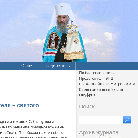
О нас
Предстоятель
По благословению
Предстоятеля УПЦ
Блаженнейшего Митрополита
Киевского и всея Украины
Онуфрия
еля – святого
Поиск
одским головой С. Старуном и
принято решение праздновать День
Архив журнала
ии в Спасо-Преображенском соборе,