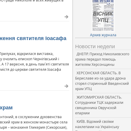
«О граде Никополе и всех живущих в
Архив журнала
дження святителя Іоасафа
Новости недели
Прилуках, відкрилася виставка,
ДНЕПР. Приход Николаевского
у очолить епископ Чернігівський і
храма передал помощь
 А 17 вересня, в день пам`яті святителя
жителям Херсонщины
Замістя до церкви святителя Іоасафа
ХЕРСОНСКАЯ ОБЛАСТЬ. В
Бериславе из-за удара дрона
сгорел старинный Введенский
храм УПЦ
ЖИТОМИРСКАЯ ОБЛАСТЬ.
Сотрудники ТЦК задержали
 храм
священника Овручской
епархии
Антоний, в сослужении духовенства
КИЇВ. Відомий своїми
евский храм в женском монастыре села
наклепами на Українську
ыря – монахиня Гликерия (Сикорская),