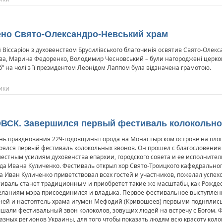
чено Свято-Олександро-Невський храм
 Віссаріон з духовенством Брусилівського благочинія освятив Свято-Олекс
’єва, Марина Федоренко, Володимир Чесновський – були нагороджені цер
 на чолі з її президентом Леонідом Лаппом була відзначена грамотою.
ики
ВСК. Завершился первый фестиваль колокольно
нь празднования 229-годовщины города на Монастырском острове на пло
оялся первый фестиваль колокольных звонов. Он прошел с благословения
естным усилиям духовенства епархии, городского совета и ее исполнител
да Ивана Куличенко. Фестиваль открыл хор Свято-Троицкого кафедрального
а Иван Куличенко приветствовал всех гостей и участников, пожелал успехо
иваль станет традиционным и приобретет такие же масштабы, как Рожде
ланиям мэра присоединился и владыка. Первое фестивальное выступлен
ей и настоятель храма игумен Мефодий (Кривошеев) первыми поднялись 
шали фестивальный звон колоколов, зовущих людей на встречу с Богом. 
зных регионов Украины, для того чтобы показать людям всю красоту кол