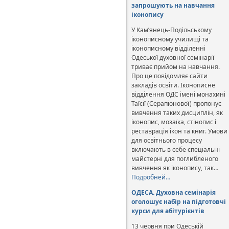
запрошують на навчання
іконопису
У Кам’янець-Подільському
іконописному училищі та
іконописному відділенні
Одеської духовної семінарії
триває прийом на навчання.
Про це повідомляє сайти
закладів освіти. Іконописне
відділення ОДС імені монахині
Таїсії (Серапіонової) пропонує
вивчення таких дисциплін, як
іконопис, мозаїка, стінопис і
реставрація ікон та книг. Умови
для освітнього процесу
включають в себе спеціальні
майстерні для поглибленого
вивчення як іконопису, так…
Подробней…
ОДЕСА. Духовна семінарія
оголошує набір на підготовчі
курси для абітурієнтів
13 червня при Одеській