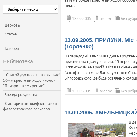
затем пройдет крестный ход от собора
нем».
13.09.2005
archive
Без рубр
Церковь
Статьи
13.09.2005. ПРИЛУКИ. Міс
(Горленко)
Галерея
Напередодні 300-річчя з дня народження
Библиотека
присвячена цьому ювілею. 15 вересня у
Ніжинський Амвросій. Після закінчення 
Іоасафа – святкове Богослужіння в Спас
"Святой дух несёт на крыльях!"
Білгородського, де буде освячено колод
50-км крестный ход с иконой
"Призри на смирение"
13.09.2005
archive
Без рубр
Звезда рождества
К истории автокефального и
филаретовского расколов
13.09.2005. ХМЕЛЬНИЦКИЙ
В де
Хмел
Черн