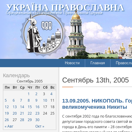
УКРАЇНА ПРАВОСЛАВНА
Официальный сайт Украинской Православной Церкви
Новости
Главная
Правосл
Календарь
Сентябрь 13th, 2005
Сентябрь 2005
Пн
Вт
Ср
Чт
Пт
Сб
Вс
1
2
3
4
5
6
7
8
9
10
11
13.09.2005. НИКОПОЛЬ. Го
великомученика Никиты
12
13
14
15
16
17
18
19
20
21
22
23
24
25
С сентября 2002 года по благословени
26
27
28
29
30
депутатами городского совета святой
« Авг
Окт »
города в День его памяти – 28 сентяб