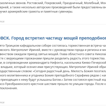
 различных звонов. Ростовский, Покровский, Праздничный, Молебный, Мо
черней, а также несколько авторских произведений были предоставлены 
ручил архиерейские грамоты и памятные сувениры.
ики
ВСК. Город встретил частицу мощей преподобно
ято-Троицком кафедральном соборе состоялась торжественная встреча 
вского. Митрополит Ириней, вместе с руководством города и региона и
венством ожидали приезд святых мощей. Глава областного совета Никола
те с верующими горожанами пришли разделить радость этого торжества. 
, в сопровождении архимандрита Нифонта, насельника Киево-Печерской
 владыке, который осенил ими присутствующих. Митрополит Ириней обра
одарственным словом: «Сегодня радостный день. Милость Божия посетил
кого молитвенника и угодника Божия преподобного Серафима рядом с на
 приходящих к нему будут услышаны Богом.» Затем состоялся крестный хо
асо-Преображенского крестное шествие прошло по улицам города. После 
 поклонения.
ики