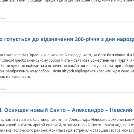
 к центральной площади города, где будет свершен праздничный молебен 
ики
то готується до відзначення 300-річчя з дня наро
 свят.Іоасафа (Горленко), єпископа Білгородського, на його батьківщині в 
 Спасо-Преображенському соборі міста – святкова Божественна Літургія, як
богослужіння відбудеться освячення пам`ятного знаку на території собору.
о-Преображенському соборі. Після літургії відбудеться хресний хід в село 
язь на його честь.
ики
. Освящен новый Свято – Александро – Невский
нь памяти святого благоверного князя Александра Невского архиепископ 
ьницкой и Житомирской епархий, освятил новый Свято – Александро – Н
иивка Полонского района. Архипастыря встречали старшая сестра монаст