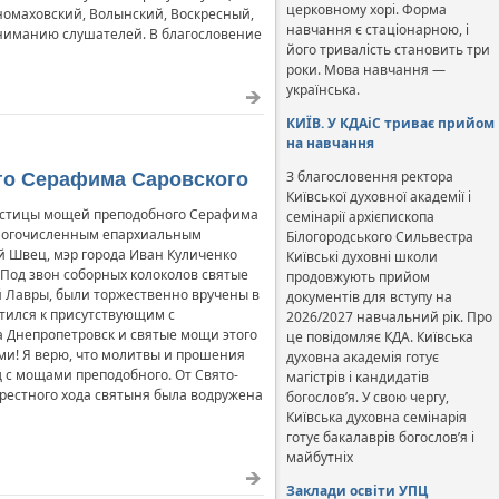
церковному хорі. Форма
номаховский, Волынский, Воскресный,
навчання є стаціонарною, і
вниманию слушателей. В благословение
його тривалість становить три
роки. Мова навчання —
українська.
КИЇВ. У КДАіС триває прийом
на навчання
З благословення ректора
го Серафима Саровского
Київської духовної академії і
частицы мощей преподобного Серафима
семінарії архієпископа
 многочисленным епархиальным
Білогородського Сильвестра
й Швец, мэр города Иван Куличенко
Київські духовні школи
Под звон соборных колоколов святые
продовжують прийом
 Лавры, были торжественно вручены в
документів для вступу на
тился к присутствующим с
2026/2027 навчальний рік. Про
а Днепропетровск и святые мощи этого
це повідомляє КДА. Київська
ми! Я верю, что молитвы и прошения
духовна академія готує
д с мощами преподобного. От Свято-
магістрів і кандидатів
крестного хода святыня была водружена
богослов’я. У свою чергу,
Київська духовна семінарія
готує бакалаврів богослов’я і
майбутніх
Заклади освіти УПЦ