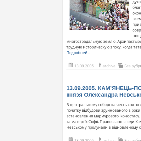
духо
бла
окон
всем
прив
совр
нощн
многострадальную землю. Архипастырь 
трудную историческую эпоху, когда та
Подробней…
13.09.2005
archive
Без рубр
13.09.2005. КАМ’ЯНЕЦЬ-П
князя Олександра Невськ
В центральному соборі на честь святог
початку відбудови зруйнованого в роки
встановлення мармурового іконостасу. 
та матері їх Софії. Православні люди К
Невському пролунали в відновленому х
13.09.2005
archive
Без рубр