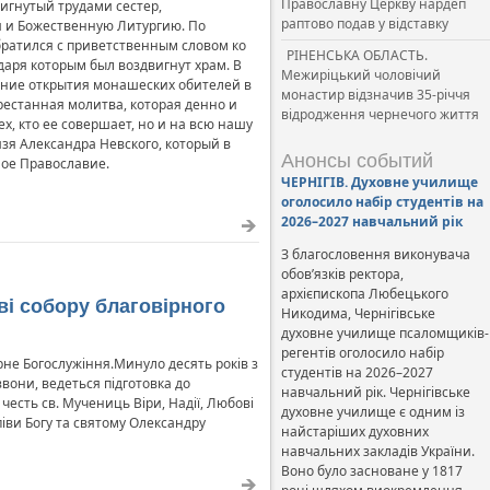
Православну Церкву нардеп
игнутый трудами сестер,
раптово подав у відставку
 и Божественную Литургию. По
братился с приветственным словом ко
РІНЕНСЬКА ОБЛАСТЬ.
даря которым был воздвигнут храм. В
Межиріцький чоловічий
ение открытия монашеских обителей в
монастир відзначив 35-річчя
рестанная молитва, которая денно и
відродження чернечого життя
х, кто ее совершает, но и на всю нашу
зя Александра Невского, который в
Анонсы событий
ное Православие.
ЧЕРНІГІВ. Духовне училище
оголосило набір студентів на
2026–2027 навчальний рік
З благословення виконувача
обов’язків ректора,
архієпископа Любецького
і собору благовірного
Никодима, Чернігівське
духовне училище псаломщиків-
регентів оголосило набір
рне Богослужіння.Минуло десять років з
студентів на 2026–2027
вони, ведеться підготовка до
навчальний рік. Чернігівське
есть св. Мучениць Віри, Надії, Любові
духовне училище є одним із
піви Богу та святому Олександру
найстаріших духовних
навчальних закладів України.
Воно було засноване у 1817