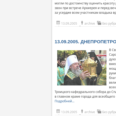
могли по достоинству оценить красоту
звон при встрече Архиерея и перед ве
за усердие всем участникам владыка в
13.09.2005
archive
Без рубр
13.09.2005. ДНЕПРОПЕТРО
В Св
Саро
духо
вмес
мощи
руки
благ
вели
всех
Троицкого кафедрального собора до Сп
в главном храме города для всеобщего
Подробней…
13.09.2005
archive
Без рубр