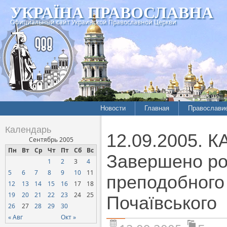
УКРАЇНА ПРАВОСЛАВНА
Официальный сайт Украинской Православной Церкви
Новости
Главная
Православи
Календарь
12.09.2005.
Сентябрь 2005
Пн
Вт
Ср
Чт
Пт
Сб
Вс
Завершено роз
1
2
3
4
5
6
7
8
9
10
11
преподобного 
12
13
14
15
16
17
18
19
20
21
22
23
24
25
Почаївського
26
27
28
29
30
« Авг
Окт »