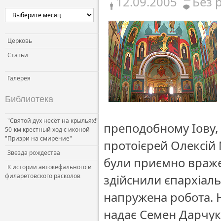
12.09.2005
Без 
Церковь
Статьи
Галерея
Библиотека
"Святой дух несёт на крыльях!"
преподобному Іову, 
50-км крестный ход с иконой
"Призри на смирение"
протоієрей Олексій 
Звезда рождества
були приємно враже
К истории автокефального и
филаретовского расколов
здійснили єпархіаль
напружена робота. 
надає Семен Дарчук