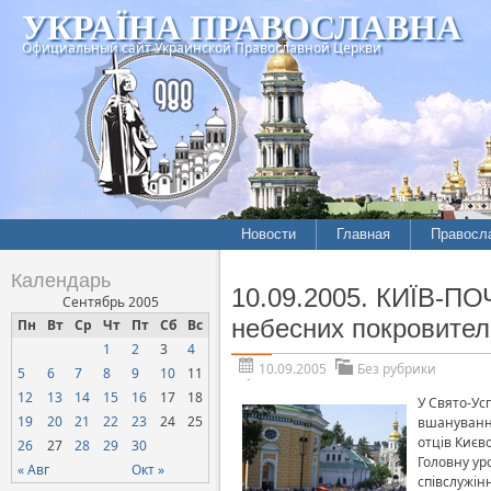
УКРАЇНА ПРАВОСЛАВНА
Официальный сайт Украинской Православной Церкви
Новости
Главная
Правосл
Календарь
10.09.2005. КИЇВ-ПО
Сентябрь 2005
небесних покровител
Пн
Вт
Ср
Чт
Пт
Сб
Вс
1
2
3
4
10.09.2005
Без рубрики
5
6
7
8
9
10
11
12
13
14
15
16
17
18
У Свято-Ус
19
20
21
22
23
24
25
вшанування
отців Києв
26
27
28
29
30
Головну ур
« Авг
Окт »
співслужін