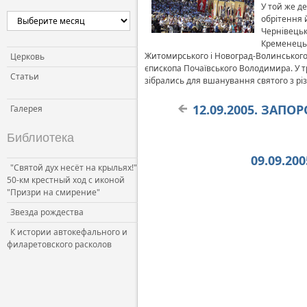
У той же д
обрітення 
Чернівецьк
Кременецьк
Житомирського і Новоград-Волинського Г
Церковь
єпископа Почаївського Володимира. У т
Статьи
зібрались для вшанування святого з різ
12.09.2005. ЗАП
Галерея
Библиотека
09.09.20
"Святой дух несёт на крыльях!"
50-км крестный ход с иконой
"Призри на смирение"
Звезда рождества
К истории автокефального и
филаретовского расколов