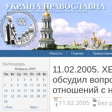
УКРАЇНА ПРАВОСЛАВНА
Официальный сайт Украинской Православной Церкви
Новости
Главная
Православи
Календарь
11.02.2005. 
Февраль 2005
Пн
Вт
Ср
Чт
Пт
Сб
Вс
обсудил вопр
1
2
3
4
5
6
7
8
9
10
11
12
13
отношений с 
14
15
16
17
18
19
20
21
22
23
24
25
26
27
11.02.2005
Без 
28
« Янв
Мар »