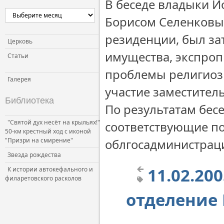
В беседе владыки 
Борисом Селенковым
резиденции, был з
Церковь
имущества, экспро
Статьи
проблемы религиоз
Галерея
участие заместитель
Библиотека
По результатам бес
"Святой дух несёт на крыльях!"
соответствующие по
50-км крестный ход с иконой
"Призри на смирение"
облгосадминистраци
Звезда рождества
11.02.20
К истории автокефального и
филаретовского расколов
отделение